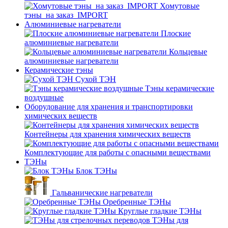
Хомутовые
тэны_на заказ_IMPORT
Алюминиевые нагреватели
Плоские
алюминиевые нагреватели
Кольцевые
алюминиевые нагреватели
Керамические тэны
Сухой ТЭН
Тэны керамические
воздушные
Оборудование для хранения и транспортировки
химических веществ
Контейнеры для хранения химических веществ
Комплектующие для работы с опасными веществами
ТЭНы
Блок ТЭНы
Гальванические нагреватели
Оребренные ТЭНы
Круглые гладкие ТЭНы
ТЭНы для