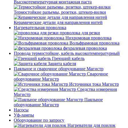
Высокотемпературная монтажная паста
Термостойкие разъемы, розетки, штекер-вилки
Керамические детали для направления нитей
Нагревательная проволока
проволока для резки
Нихромовая проволока
Вольфрамовая проволока
фехралевая проволока
Провода термостойкие, кабель высокотемпературный
Греющий кабель
Защита кабеля
Паяльное и сварочное оборудование Магистр
Сварочное
оборудование Магистр
Источники тока Магистр
Средства измерения
Магистр
Паяльное
оборудование Магистр
Насосы
Уф-лампы
Оборудование по запросу
Нагреватели для поилок