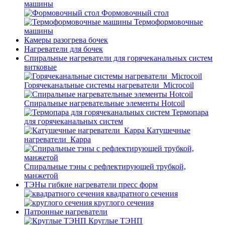
машины
Формовочный стол
Термоформовочные
машины
Камеры разогрева бочек
Нагреватели для бочек
Спиральные нагреватели для горячеканальных систем
витковые
Горячеканальные системы нагреватели_Microcoil
Спиральные нагревательные элементы Hotcoil
Термопара
для горячеканальных систем
Катушечные
нагреватели_Карра
Спиральные тэны с рефлектирующей трубкой,
манжетой
ТЭНы гибкие нагреватели пресс форм
квадратного сечения
круглого сечения
Патронные нагреватели
Круглые ТЭНП