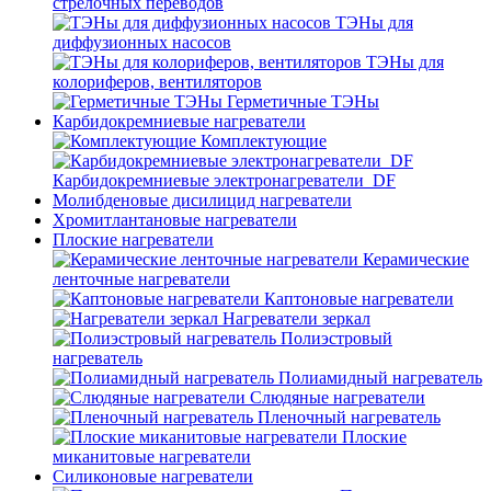
стрелочных переводов
ТЭНы для
диффузионных насосов
ТЭНы для
колориферов, вентиляторов
Герметичные ТЭНы
Карбидокремниевые нагреватели
Комплектующие
Карбидокремниевые электронагреватели_DF
Молибденовые дисилицид нагреватели
Хромитлантановые нагреватели
Плоские нагреватели
Керамические
ленточные нагреватели
Каптоновые нагреватели
Нагреватели зеркал
Полиэстровый
нагреватель
Полиамидный нагреватель
Слюдяные нагреватели
Пленочный нагреватель
Плоские
миканитовые нагреватели
Силиконовые нагреватели