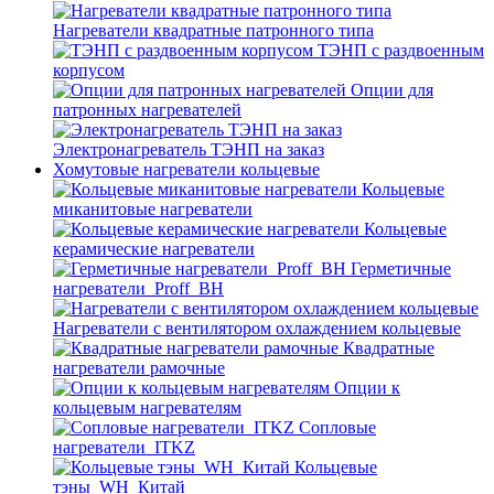
Нагреватели квадратные патронного типа
ТЭНП с раздвоенным
корпусом
Опции для
патронных нагревателей
Электронагреватель ТЭНП на заказ
Хомутовые нагреватели кольцевые
Кольцевые
миканитовые нагреватели
Кольцевые
керамические нагреватели
Герметичные
нагреватели_Proff_BH
Нагреватели с вентилятором охлаждением кольцевые
Квадратные
нагреватели рамочные
Опции к
кольцевым нагревателям
Cопловые
нагреватели_ITKZ
Кольцевые
тэны_WH_Китай