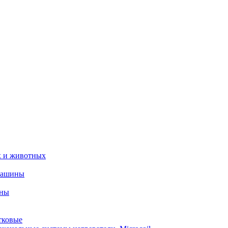
х и животных
машины
ины
тковые