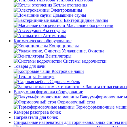
Котлы отопления
Электрокамины
Домашние сауны
Бактерицидные лампы
Масляные обогреватели
Аксессуары
Автоматика
Климатическое оборудование
Кондиционеры
Увлажнение, Очистка
Вентиляторы
Системы водоочистки
Товары для дачи
Костровые чаши
Теплицы
Садовая мебель
Защита от насекомы
Вакуумная формовка оборудование
Вакуум-формовочные 
Формовочный стол
Термоформовочные маш
Камеры разогрева бочек
Нагреватели для бочек
Спиральные нагреватели для горячеканальных систем ви