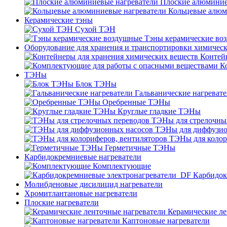
Плоские алюминие
Кольцевые алюм
Керамические тэны
Сухой ТЭН
Тэны керамические во
Оборудование для хранения и транспортировки химичес
Контей
К
ТЭНы
Блок ТЭНы
Гальванические нагреват
Оребренные ТЭНы
Круглые гладкие ТЭНы
ТЭНы для стрелочны
ТЭНы для диффузио
ТЭНы для колор
Герметичные ТЭНы
Карбидокремниевые нагреватели
Комплектующие
Карбидок
Молибденовые дисилицид нагреватели
Хромитлантановые нагреватели
Плоские нагреватели
Керамические ле
Каптоновые нагреватели