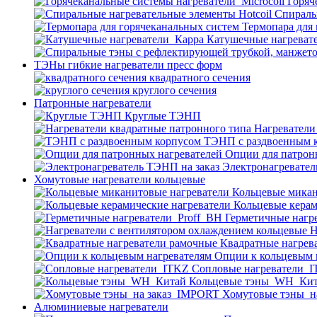
Горяч
Спираль
Термопара для
Катушечные нагреват
ТЭНы гибкие нагреватели пресс форм
квадратного сечения
круглого сечения
Патронные нагреватели
Круглые ТЭНП
Нагреватели
ТЭНП с раздвоенным 
Опции для патрон
Электронагревател
Хомутовые нагреватели кольцевые
Кольцевые микан
Кольцевые керам
Герметичные нагр
Н
Квадратные нагрев
Опции к кольцевым 
Cопловые нагреватели_
Кольцевые тэны_WH_Ки
Хомутовые тэны_н
Алюминиевые нагреватели