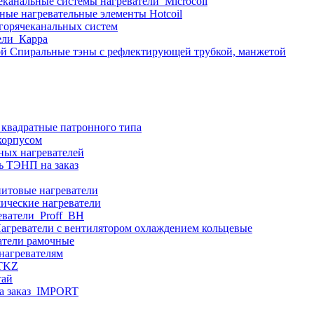
еканальные системы нагреватели_Microcoil
ные нагревательные элементы Hotcoil
 горячеканальных систем
ели_Карра
Спиральные тэны с рефлектирующей трубкой, манжетой
 квадратные патронного типа
корпусом
ных нагревателей
ь ТЭНП на заказ
итовые нагреватели
ические нагреватели
еватели_Proff_BH
агреватели с вентилятором охлаждением кольцевые
атели рамочные
нагревателям
ITKZ
тай
а заказ_IMPORT