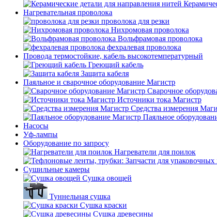
Керамичес
Нагревательная проволока
проволока для резки
Нихромовая проволока
Вольфрамовая проволока
фехралевая проволока
Провода термостойкие, кабель высокотемпературный
Греющий кабель
Защита кабеля
Паяльное и сварочное оборудование Магистр
Сварочное оборудов
Источники тока Магистр
Средства измерения Маг
Паяльное оборудован
Насосы
Уф-лампы
Оборудование по запросу
Нагреватели для поилок
Сушильные камеры
Сушка овощей
Туннельная сушка
Сушка краски
Сушка древесины