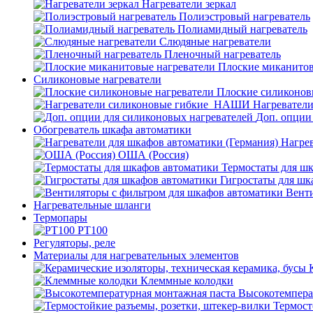
Нагреватели зеркал
Полиэстровый нагреватель
Полиамидный нагреватель
Слюдяные нагреватели
Пленочный нагреватель
Плоские миканитов
Силиконовые нагреватели
Плоские силиконов
Нагревател
Доп. опции
Обогреватель шкафа автоматики
Нагрев
ОША (Россия)
Термостаты для ш
Гигростаты для шк
Венти
Нагревательные шланги
Термопары
PT100
Регуляторы, реле
Материалы для нагревательных элементов
Клеммные колодки
Высокотемпера
Термост