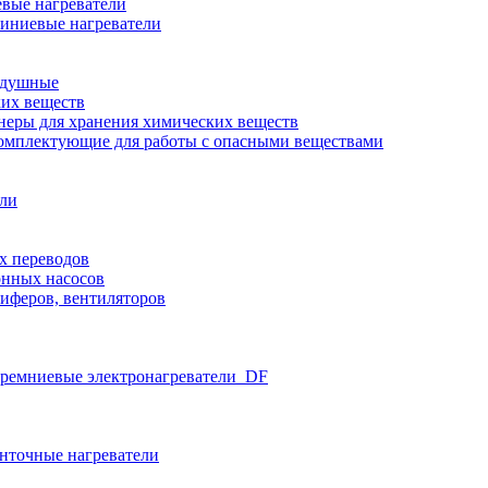
вые нагреватели
иниевые нагреватели
здушные
ких веществ
неры для хранения химических веществ
омплектующие для работы с опасными веществами
ели
х переводов
нных насосов
иферов, вентиляторов
ремниевые электронагреватели_DF
нточные нагреватели