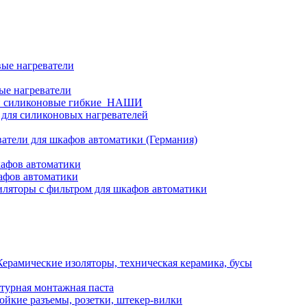
ые нагреватели
ые нагреватели
и силиконовые гибкие_НАШИ
 для силиконовых нагревателей
атели для шкафов автоматики (Германия)
кафов автоматики
афов автоматики
ляторы с фильтром для шкафов автоматики
Керамические изоляторы, техническая керамика, бусы
турная монтажная паста
ойкие разъемы, розетки, штекер-вилки