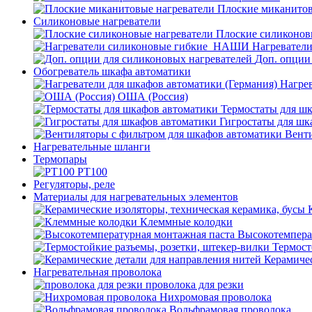
Плоские миканитов
Силиконовые нагреватели
Плоские силиконов
Нагревател
Доп. опции
Обогреватель шкафа автоматики
Нагрев
ОША (Россия)
Термостаты для ш
Гигростаты для шк
Венти
Нагревательные шланги
Термопары
PT100
Регуляторы, реле
Материалы для нагревательных элементов
Клеммные колодки
Высокотемпера
Термост
Керамичес
Нагревательная проволока
проволока для резки
Нихромовая проволока
Вольфрамовая проволока