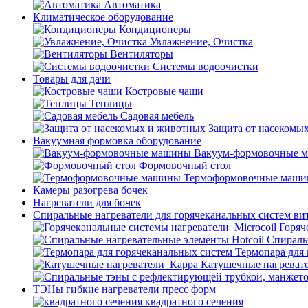
Автоматика
Климатическое оборудование
Кондиционеры
Увлажнение, Очистка
Вентиляторы
Системы водоочистки
Товары для дачи
Костровые чаши
Теплицы
Садовая мебель
Защита от насекомы
Вакуумная формовка оборудование
Вакуум-формовочные 
Формовочный стол
Термоформовочные маш
Камеры разогрева бочек
Нагреватели для бочек
Спиральные нагреватели для горячеканальных систем ви
Горяч
Спираль
Термопара для
Катушечные нагреват
ТЭНы гибкие нагреватели пресс форм
квадратного сечения