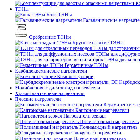
К
ТЭНы
Блок ТЭНы
Гальванические нагреват
Оребренные ТЭНы
Круглые гладкие ТЭНы
ТЭНы для стрелочны
ТЭНы для диффузио
ТЭНы для колор
Герметичные ТЭНы
Карбидокремниевые нагреватели
Комплектующие
Карбидок
Молибденовые дисилицид нагреватели
Хромитлантановые нагреватели
Плоские нагреватели
Керамические ле
Каптоновые нагреватели
Нагреватели зеркал
Полиэстровый нагреватель
Полиамидный нагреватель
Слюдяные нагреватели
Пленочный нагреватель