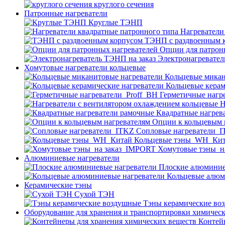
круглого сечения
Патронные нагреватели
Круглые ТЭНП
Нагреватели
ТЭНП с раздвоенным 
Опции для патрон
Электронагревател
Хомутовые нагреватели кольцевые
Кольцевые микан
Кольцевые керам
Герметичные нагр
Н
Квадратные нагрев
Опции к кольцевым 
Cопловые нагреватели_
Кольцевые тэны_WH_Ки
Хомутовые тэны_н
Алюминиевые нагреватели
Плоские алюминие
Кольцевые алюм
Керамические тэны
Сухой ТЭН
Тэны керамические во
Оборудование для хранения и транспортировки химичес
Контей