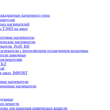
 квадратные патронного типа
корпусом
ных нагревателей
ь ТЭНП на заказ
итовые нагреватели
ические нагреватели
еватели_Proff_BH
агреватели с вентилятором охлаждением кольцевые
атели рамочные
нагревателям
ITKZ
тай
а заказ_IMPORT
вые нагреватели
иниевые нагреватели
здушные
ких веществ
неры для хранения химических веществ