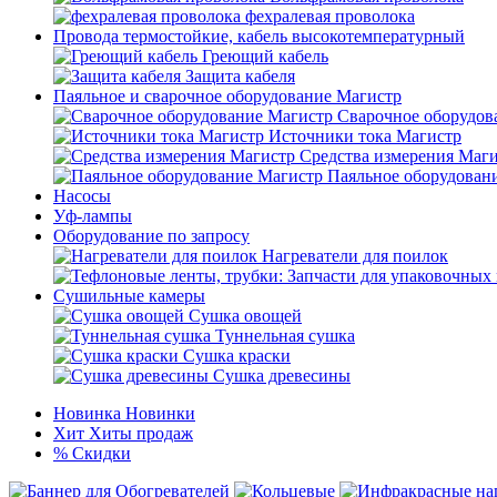
фехралевая проволока
Провода термостойкие, кабель высокотемпературный
Греющий кабель
Защита кабеля
Паяльное и сварочное оборудование Магистр
Сварочное оборудов
Источники тока Магистр
Средства измерения Маг
Паяльное оборудован
Насосы
Уф-лампы
Оборудование по запросу
Нагреватели для поилок
Сушильные камеры
Сушка овощей
Туннельная сушка
Сушка краски
Сушка древесины
Новинка
Новинки
Хит
Хиты продаж
%
Скидки