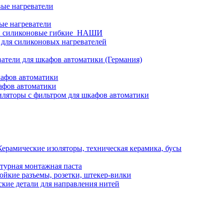
ые нагреватели
ые нагреватели
и силиконовые гибкие_НАШИ
 для силиконовых нагревателей
атели для шкафов автоматики (Германия)
кафов автоматики
афов автоматики
ляторы с фильтром для шкафов автоматики
Керамические изоляторы, техническая керамика, бусы
турная монтажная паста
ойкие разъемы, розетки, штекер-вилки
кие детали для направления нитей