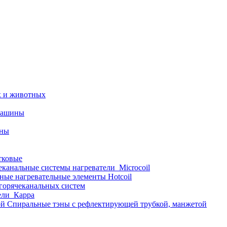
х и животных
машины
ины
тковые
еканальные системы нагреватели_Microcoil
ные нагревательные элементы Hotcoil
 горячеканальных систем
ели_Карра
Спиральные тэны с рефлектирующей трубкой, манжетой