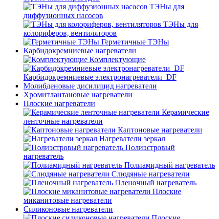
ТЭНы для
диффузионных насосов
ТЭНы для
колориферов, вентиляторов
Герметичные ТЭНы
Карбидокремниевые нагреватели
Комплектующие
Карбидокремниевые электронагреватели_DF
Молибденовые дисилицид нагреватели
Хромитлантановые нагреватели
Плоские нагреватели
Керамические
ленточные нагреватели
Каптоновые нагреватели
Нагреватели зеркал
Полиэстровый
нагреватель
Полиамидный нагреватель
Слюдяные нагреватели
Пленочный нагреватель
Плоские
миканитовые нагреватели
Силиконовые нагреватели
Плоские