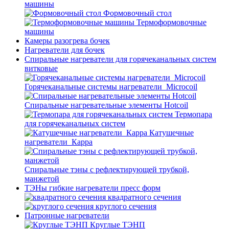
машины
Формовочный стол
Термоформовочные
машины
Камеры разогрева бочек
Нагреватели для бочек
Спиральные нагреватели для горячеканальных систем
витковые
Горячеканальные системы нагреватели_Microcoil
Спиральные нагревательные элементы Hotcoil
Термопара
для горячеканальных систем
Катушечные
нагреватели_Карра
Спиральные тэны с рефлектирующей трубкой,
манжетой
ТЭНы гибкие нагреватели пресс форм
квадратного сечения
круглого сечения
Патронные нагреватели
Круглые ТЭНП