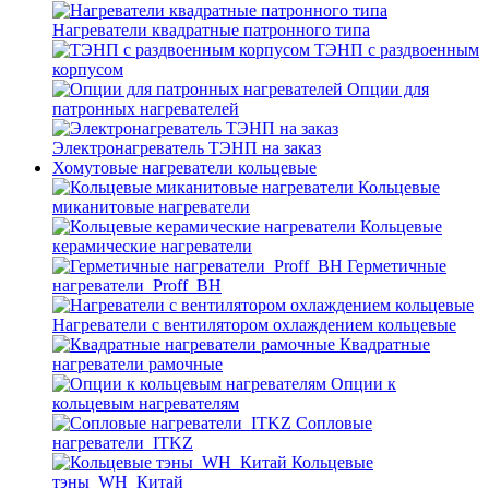
Нагреватели квадратные патронного типа
ТЭНП с раздвоенным
корпусом
Опции для
патронных нагревателей
Электронагреватель ТЭНП на заказ
Хомутовые нагреватели кольцевые
Кольцевые
миканитовые нагреватели
Кольцевые
керамические нагреватели
Герметичные
нагреватели_Proff_BH
Нагреватели с вентилятором охлаждением кольцевые
Квадратные
нагреватели рамочные
Опции к
кольцевым нагревателям
Cопловые
нагреватели_ITKZ
Кольцевые
тэны_WH_Китай