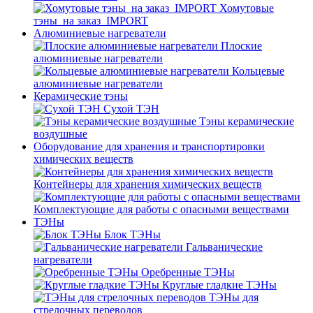
Хомутовые
тэны_на заказ_IMPORT
Алюминиевые нагреватели
Плоские
алюминиевые нагреватели
Кольцевые
алюминиевые нагреватели
Керамические тэны
Сухой ТЭН
Тэны керамические
воздушные
Оборудование для хранения и транспортировки
химических веществ
Контейнеры для хранения химических веществ
Комплектующие для работы с опасными веществами
ТЭНы
Блок ТЭНы
Гальванические
нагреватели
Оребренные ТЭНы
Круглые гладкие ТЭНы
ТЭНы для
стрелочных переводов