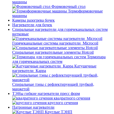
машины
Формовочный стол
Термоформовочные
машины
Камеры разогрева бочек
Нагреватели для бочек
Спиральные нагреватели для горячеканальных систем
витковые
Горячеканальные системы нагреватели_Microcoil
Спиральные нагревательные элементы Hotcoil
Термопара
для горячеканальных систем
Катушечные
нагреватели_Карра
Спиральные тэны с рефлектирующей трубкой,
манжетой
ТЭНы гибкие нагреватели пресс форм
квадратного сечения
круглого сечения
Патронные нагреватели
Круглые ТЭНП