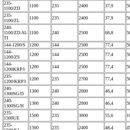
235-
1100
235
2400
37,9
5
1100/ZD
235-
1100
235
2400
37,9
5
1100/ZL
240-
1100/ZD-SI-
1100
240
2500
68,8
5
TI
144-1200/S
1200
144
2500
77,4
5
144-
1200
144
2500
77,4
5
1200/ZS
144-
1200
144
2500
77,4
5
1200KRP3
235-
1200
235
2700
77,4
5
1200/KRP3
240-
1300
240
2000
46,4
5
1300SG/D
240-
1300
240
2000
46,4
5
1300SG/H
235-
1500
235
3000
55,6
1
1500UE
235-
1500
235
2400
48,4
4