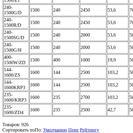
1500/E1
240-
1500
240
2450
53,6
7
1500G/D
240-
1500
240
2450
53,6
7
1500R/D
240-
1500
240
2000
53,6
5
1500SG/D
240-
1500
240
2000
53,6
5
1500G/H
400-
1500
400
1000
19,9
5
1500W/ZD
144-
1600
144
2500
103,2
5
1600/ZS
144-
1600
144
2500
103,2
5
1600KRP3
235-
1600
235
2700
103,2
5
1600/KRP3
235-
1600
235
2500
42,7
5
1600/ZD4
Товаров:
926
Сортировать по
По
:
Умолчанию
Цене
Рейтингу