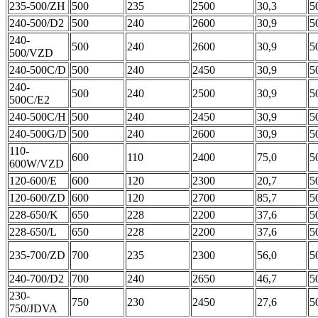
235-500/ZH
500
235
2500
30,3
5
240-500/D2
500
240
2600
30,9
5
240-
500
240
2600
30,9
5
500/VZD
240-500C/D
500
240
2450
30,9
5
240-
500
240
2500
30,9
5
500C/E2
240-500C/H
500
240
2450
30,9
5
240-500G/D
500
240
2600
30,9
5
110-
600
110
2400
75,0
5
600W/VZD
120-600/E
600
120
2300
20,7
5
120-600/ZD
600
120
2700
85,7
5
228-650/K
650
228
2200
37,6
5
228-650/L
650
228
2200
37,6
5
235-700/ZD
700
235
2300
56,0
5
240-700/D2
700
240
2650
46,7
5
230-
750
230
2450
27,6
5
750/JDVA