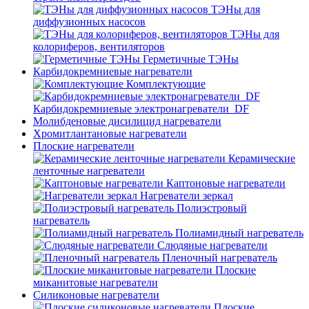
ТЭНы для
диффузионных насосов
ТЭНы для
колориферов, вентиляторов
Герметичные ТЭНы
Карбидокремниевые нагреватели
Комплектующие
Карбидокремниевые электронагреватели_DF
Молибденовые дисилицид нагреватели
Хромитлантановые нагреватели
Плоские нагреватели
Керамические
ленточные нагреватели
Каптоновые нагреватели
Нагреватели зеркал
Полиэстровый
нагреватель
Полиамидный нагреватель
Слюдяные нагреватели
Пленочный нагреватель
Плоские
миканитовые нагреватели
Силиконовые нагреватели
Плоские