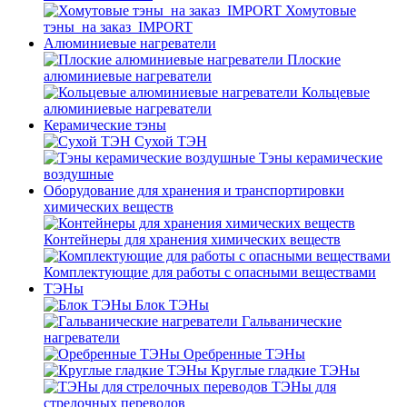
Хомутовые
тэны_на заказ_IMPORT
Алюминиевые нагреватели
Плоские
алюминиевые нагреватели
Кольцевые
алюминиевые нагреватели
Керамические тэны
Сухой ТЭН
Тэны керамические
воздушные
Оборудование для хранения и транспортировки
химических веществ
Контейнеры для хранения химических веществ
Комплектующие для работы с опасными веществами
ТЭНы
Блок ТЭНы
Гальванические
нагреватели
Оребренные ТЭНы
Круглые гладкие ТЭНы
ТЭНы для
стрелочных переводов