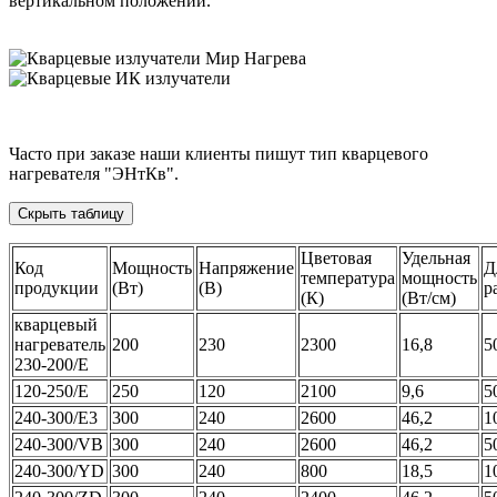
вертикальном положении.
Часто при заказе наши клиенты пишут тип кварцевого
нагревателя "ЭНтКв".
Цветовая
Удельная
Код
Мощность
Напряжение
Д
температура
мощность
продукции
(Вт)
(В)
р
(К)
(Вт/см)
кварцевый
нагреватель
200
230
2300
16,8
5
230-200/E
120-250/E
250
120
2100
9,6
5
240-300/E3
300
240
2600
46,2
1
240-300/VB
300
240
2600
46,2
5
240-300/YD
300
240
800
18,5
1