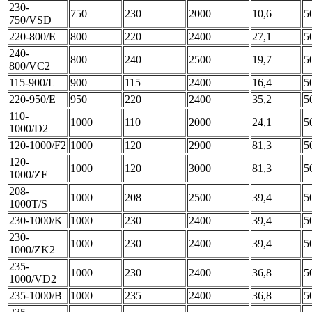
230-
750
230
2000
10,6
5
750/VSD
220-800/E
800
220
2400
27,1
5
240-
800
240
2500
19,7
5
800/VC2
115-900/L
900
115
2400
16,4
5
220-950/E
950
220
2400
35,2
5
110-
1000
110
2000
24,1
5
1000/D2
120-1000/F2
1000
120
2900
81,3
5
120-
1000
120
3000
81,3
5
1000/ZF
208-
1000
208
2500
39,4
5
1000T/S
230-1000/K
1000
230
2400
39,4
5
230-
1000
230
2400
39,4
5
1000/ZK2
235-
1000
230
2400
36,8
5
1000/VD2
235-1000/B
1000
235
2400
36,8
5