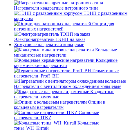
Нагреватели квадратные патронного типа
ТЭНП с раздвоенным
корпусом
Опции для
патронных нагревателей
Электронагреватель ТЭНП на заказ
Хомутовые нагреватели кольцевые
Кольцевые
миканитовые нагреватели
Кольцевые
керамические нагреватели
Герметичные
нагреватели_Proff_BH
Нагреватели с вентилятором охлаждением кольцевые
Квадратные
нагреватели рамочные
Опции к
кольцевым нагревателям
Cопловые
нагреватели_ITKZ
Кольцевые
тэны_WH_Китай