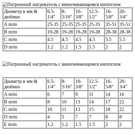
Диаметр в мм &
6.5-
8-
10-
12.5-
16-
20-
дюймах
1/4"
5/16"
3/8"
1/2"
5/8"
3/4"
A m/m
25-35
25-35
25-35
25-35
35-51
35-51
B m/m
19-28
19-28
19-28
19-28
28-38
28-38
C m/m
4.5
4.5
4.5
4.5
5.5
5.5
D m/m
1.2
1.2
1.5
1.5
2
2
Диаметр в мм &
6.5-
8-
10-
12.5-
16-
20-
дюймах
1/4"
5/16"
3/8"
1/2"
5/8"
3/4"
A m/m
6
7
9
11
14
16
B m/m
8
10
13
14
17
22
C m/m
10
11
13
15
18
22
D m/m
4
5
7
7
8
8
E m/m
1.2
1.2
1.5
1.5
2
2