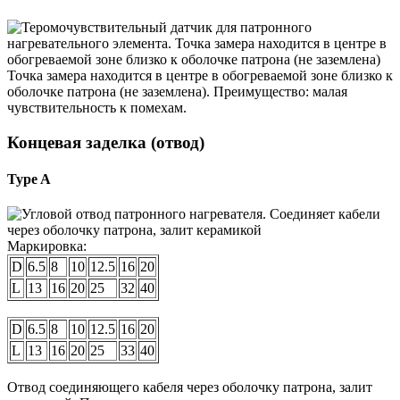
Точка замера находится в центре в обогреваемой зоне близко к
оболочке патрона (не заземлена). Преимущество: малая
чувствительность к помехам.
Концевая заделка (отвод)
Type A
Маркировка:
D
6.5
8
10
12.5
16
20
L
13
16
20
25
32
40
D
6.5
8
10
12.5
16
20
L
13
16
20
25
33
40
Отвод соединяющего кабеля через оболочку патрона, залит