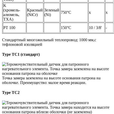
K
(хромель-
Красный
Зеленый
750°C
х
х
алюмель,
(NiCr)
(Ni)
ТХА)
PT 100
150°C
10 / 3/8'
-
Стандартный многожильный теплопровод: 1000 мм,с
тефлоновой изоляцией
Type TC1 (стандарт)
Точка замера заземлена на высоте основания патрона на
оболочке. Преимущество: малое время реакции.
Type TC2