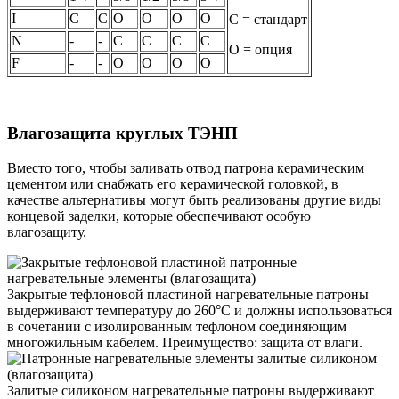
I
С
С
O
O
O
O
С = стандарт
N
-
-
С
С
С
С
O = опция
F
-
-
O
O
O
O
Влагозащита круглых ТЭНП
Вместо того, чтобы заливать отвод патрона керамическим
цементом или снабжать его керамической головкой, в
качестве альтернативы могут быть реализованы другие виды
концевой заделки, которые обеспечивают особую
влагозащиту.
Закрытые тефлоновой пластиной нагревательные патроны
выдерживают температуру до 260°C и должны использоваться
в сочетании с изолированным тефлоном соединяющим
многожильным кабелем. Преимущество: защита от влаги.
Залитые силиконом нагревательные патроны выдерживают