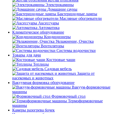
Котлы отопления
Электрокамины
Домашние сауны
Бактерицидные лампы
Масляные обогреватели
Аксессуары
Автоматика
Климатическое оборудование
Кондиционеры
Увлажнение, Очистка
Вентиляторы
Системы водоочистки
Товары для дачи
Костровые чаши
Теплицы
Садовая мебель
Защита от
насекомых и животных
Вакуумная формовка оборудование
Вакуум-формовочные
машины
Формовочный стол
Термоформовочные
машины
Камеры разогрева бочек