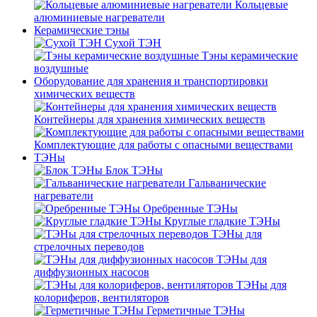
Кольцевые
алюминиевые нагреватели
Керамические тэны
Сухой ТЭН
Тэны керамические
воздушные
Оборудование для хранения и транспортировки
химических веществ
Контейнеры для хранения химических веществ
Комплектующие для работы с опасными веществами
ТЭНы
Блок ТЭНы
Гальванические
нагреватели
Оребренные ТЭНы
Круглые гладкие ТЭНы
ТЭНы для
стрелочных переводов
ТЭНы для
диффузионных насосов
ТЭНы для
колориферов, вентиляторов
Герметичные ТЭНы