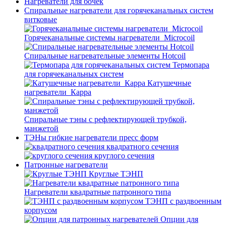
Нагреватели для бочек
Спиральные нагреватели для горячеканальных систем
витковые
Горячеканальные системы нагреватели_Microcoil
Спиральные нагревательные элементы Hotcoil
Термопара
для горячеканальных систем
Катушечные
нагреватели_Карра
Спиральные тэны с рефлектирующей трубкой,
манжетой
ТЭНы гибкие нагреватели пресс форм
квадратного сечения
круглого сечения
Патронные нагреватели
Круглые ТЭНП
Нагреватели квадратные патронного типа
ТЭНП с раздвоенным
корпусом
Опции для