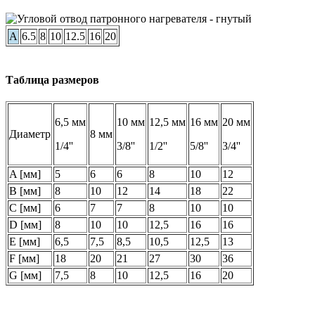
A
6.5
8
10
12.5
16
20
Таблица размеров
6,5 мм
10 мм
12,5 мм
16 мм
20 мм
Диаметр
8 мм
1/4''
3/8''
1/2''
5/8''
3/4''
A [мм]
5
6
6
8
10
12
B [мм]
8
10
12
14
18
22
C [мм]
6
7
7
8
10
10
D [мм]
8
10
10
12,5
16
16
E [мм]
6,5
7,5
8,5
10,5
12,5
13
F [мм]
18
20
21
27
30
36
G [мм]
7,5
8
10
12,5
16
20