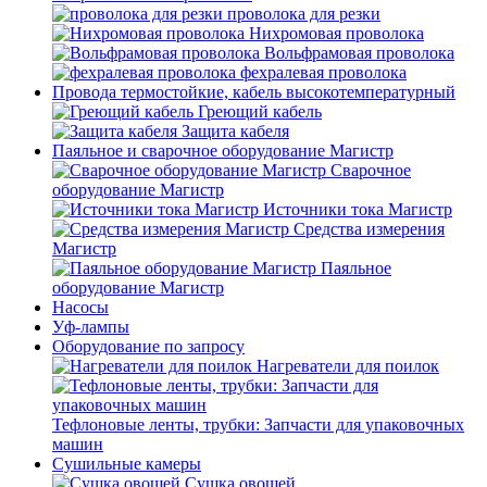
проволока для резки
Нихромовая проволока
Вольфрамовая проволока
фехралевая проволока
Провода термостойкие, кабель высокотемпературный
Греющий кабель
Защита кабеля
Паяльное и сварочное оборудование Магистр
Сварочное
оборудование Магистр
Источники тока Магистр
Средства измерения
Магистр
Паяльное
оборудование Магистр
Насосы
Уф-лампы
Оборудование по запросу
Нагреватели для поилок
Тефлоновые ленты, трубки: Запчасти для упаковочных
машин
Сушильные камеры
Сушка овощей