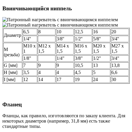
Ввинчивающийся ниппель
6,5
8
10
12,5
16
20
Диаметр
1/4''
3/8''
1/2''
5/8''
3/4''
M10 x
M12 x
M14 x
M16 x
M20 x
M27 x
M
1
1,5
1,5
1,5
1,5
1,5
(резьба)
1/8"
1/4"
3/8"
1/2"
3/4"
G [мм]
7
9
9
10,5
13
13,8
H [мм]
3,5
4
4
4,5
5
6,6
I [мм]
12
14
17
19
24
30
Фланец
Фланцы, как правило, изготовляются по заказу клиента. Для
некоторых диаметров (например, 31,8 мм) есть также
стандартные типы.