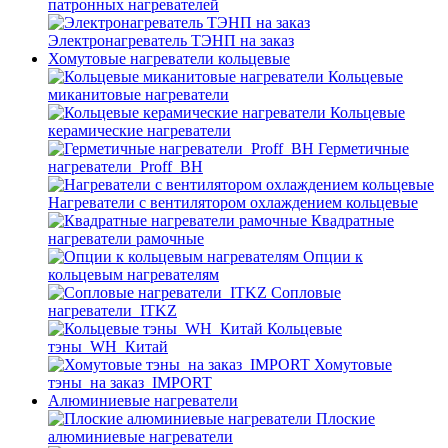
патронных нагревателей
Электронагреватель ТЭНП на заказ
Хомутовые нагреватели кольцевые
Кольцевые
миканитовые нагреватели
Кольцевые
керамические нагреватели
Герметичные
нагреватели_Proff_BH
Нагреватели с вентилятором охлаждением кольцевые
Квадратные
нагреватели рамочные
Опции к
кольцевым нагревателям
Cопловые
нагреватели_ITKZ
Кольцевые
тэны_WH_Китай
Хомутовые
тэны_на заказ_IMPORT
Алюминиевые нагреватели
Плоские
алюминиевые нагреватели