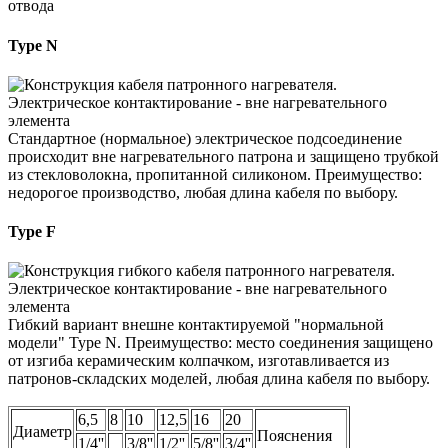
отвода
Type N
Стандартное (нормальное)
электрическое подсоединение
происходит вне нагревательного патрона и защищено трубкой
из стекловолокна, пропитанной силиконом. Преимущество:
недорогое производство, любая длина кабеля по выбору.
Type F
Гибкий
вариант внешне контактируемой "нормальной
модели" Type N. Преимущество: место соединения защищено
от изгиба керамическим колпачком, изготавливается из
патронов-складских моделей, любая длина кабеля по выбору.
6,5
8
10
12,5
16
20
Диаметр
Пояснения
1/4''
3/8''
1/2''
5/8''
3/4''