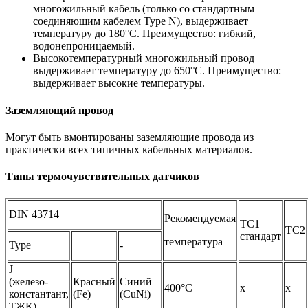
многожильный кабель (только со стандартным
соединяющим кабелем Type N), выдерживает
температуру до 180°C. Преимущество: гибкий,
водонепроницаемый.
Высокотемпературный многожильный провод
выдерживает температуру до 650°C. Преимущество:
выдерживает высокие температуры.
Заземляющий провод
Могут быть вмонтированы заземляющие провода из
практически всех типичных кабельных материалов.
Типы термочувствительных датчиков
DIN 43714
Рекомендуемая
TC1
TC2
стандарт
температура
Type
+
-
J
(железо-
Красный
Синий
400°C
х
х
константант,
(Fe)
(CuNi)
ТЖК)