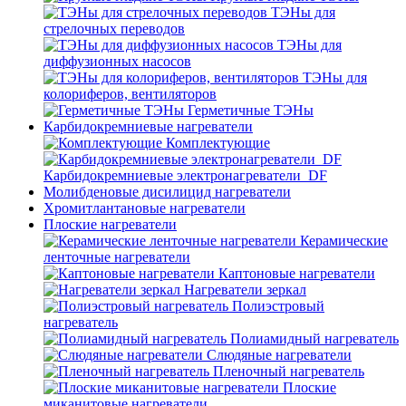
ТЭНы для
стрелочных переводов
ТЭНы для
диффузионных насосов
ТЭНы для
колориферов, вентиляторов
Герметичные ТЭНы
Карбидокремниевые нагреватели
Комплектующие
Карбидокремниевые электронагреватели_DF
Молибденовые дисилицид нагреватели
Хромитлантановые нагреватели
Плоские нагреватели
Керамические
ленточные нагреватели
Каптоновые нагреватели
Нагреватели зеркал
Полиэстровый
нагреватель
Полиамидный нагреватель
Слюдяные нагреватели
Пленочный нагреватель
Плоские
миканитовые нагреватели