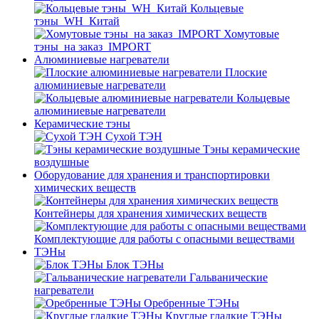
Кольцевые
тэны_WH_Китай
Хомутовые
тэны_на заказ_IMPORT
Алюминиевые нагреватели
Плоские
алюминиевые нагреватели
Кольцевые
алюминиевые нагреватели
Керамические тэны
Сухой ТЭН
Тэны керамические
воздушные
Оборудование для хранения и транспортировки
химических веществ
Контейнеры для хранения химических веществ
Комплектующие для работы с опасными веществами
ТЭНы
Блок ТЭНы
Гальванические
нагреватели
Оребренные ТЭНы
Круглые гладкие ТЭНы