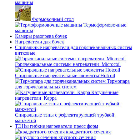
машины
Формовочный стол
Термоформовочные
машины
Камеры разогрева бочек
Нагреватели для бочек
Спиральные нагреватели для горячеканальных систем
витковые
Горячеканальные системы нагреватели_Microcoil
Спиральные нагревательные элементы Hotcoil
Термопара
для горячеканальных систем
Катушечные
нагреватели_Карра
Спиральные тэны с рефлектирующей трубкой,
манжетой
ТЭНы гибкие нагреватели пресс форм
квадратного сечения
круглого сечения