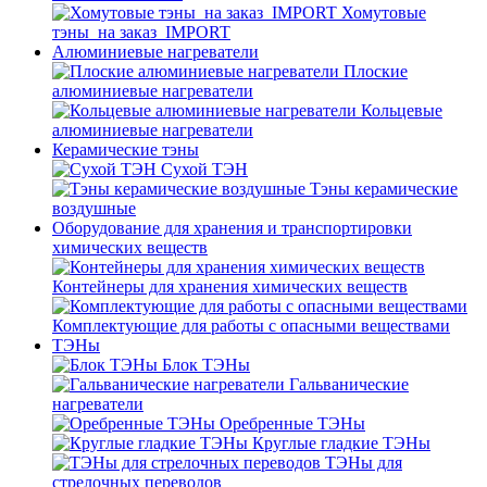
Хомутовые
тэны_на заказ_IMPORT
Алюминиевые нагреватели
Плоские
алюминиевые нагреватели
Кольцевые
алюминиевые нагреватели
Керамические тэны
Сухой ТЭН
Тэны керамические
воздушные
Оборудование для хранения и транспортировки
химических веществ
Контейнеры для хранения химических веществ
Комплектующие для работы с опасными веществами
ТЭНы
Блок ТЭНы
Гальванические
нагреватели
Оребренные ТЭНы
Круглые гладкие ТЭНы
ТЭНы для
стрелочных переводов