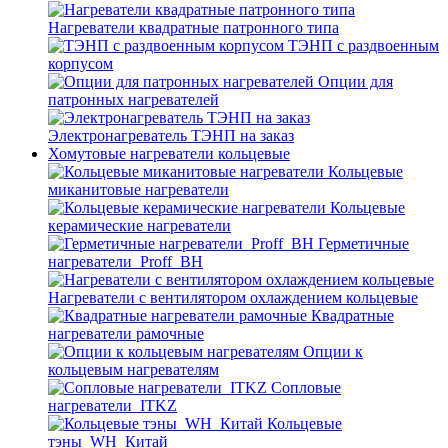
Нагреватели квадратные патронного типа
ТЭНП с раздвоенным
корпусом
Опции для
патронных нагревателей
Электронагреватель ТЭНП на заказ
Хомутовые нагреватели кольцевые
Кольцевые
миканитовые нагреватели
Кольцевые
керамические нагреватели
Герметичные
нагреватели_Proff_BH
Нагреватели с вентилятором охлаждением кольцевые
Квадратные
нагреватели рамочные
Опции к
кольцевым нагревателям
Cопловые
нагреватели_ITKZ
Кольцевые
тэны_WH_Китай