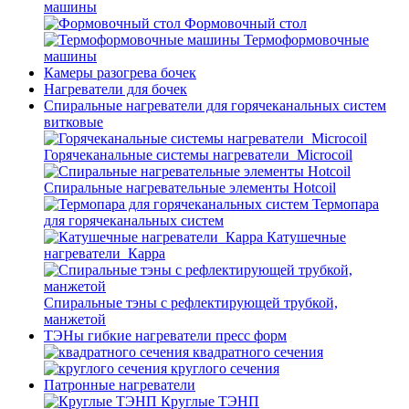
машины
Формовочный стол
Термоформовочные
машины
Камеры разогрева бочек
Нагреватели для бочек
Спиральные нагреватели для горячеканальных систем
витковые
Горячеканальные системы нагреватели_Microcoil
Спиральные нагревательные элементы Hotcoil
Термопара
для горячеканальных систем
Катушечные
нагреватели_Карра
Спиральные тэны с рефлектирующей трубкой,
манжетой
ТЭНы гибкие нагреватели пресс форм
квадратного сечения
круглого сечения
Патронные нагреватели
Круглые ТЭНП