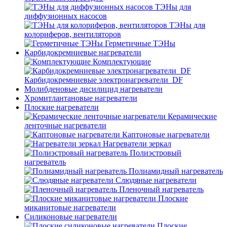
ТЭНы для
диффузионных насосов
ТЭНы для
колориферов, вентиляторов
Герметичные ТЭНы
Карбидокремниевые нагреватели
Комплектующие
Карбидокремниевые электронагреватели_DF
Молибденовые дисилицид нагреватели
Хромитлантановые нагреватели
Плоские нагреватели
Керамические
ленточные нагреватели
Каптоновые нагреватели
Нагреватели зеркал
Полиэстровый
нагреватель
Полиамидный нагреватель
Слюдяные нагреватели
Пленочный нагреватель
Плоские
миканитовые нагреватели
Силиконовые нагреватели
Плоские