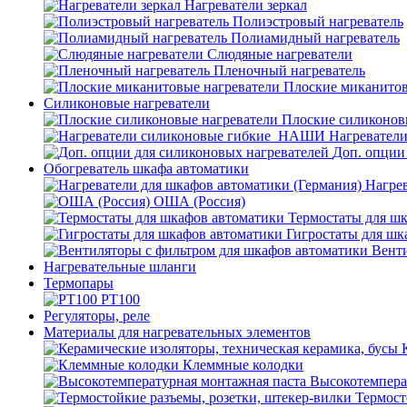
Нагреватели зеркал
Полиэстровый нагреватель
Полиамидный нагреватель
Слюдяные нагреватели
Пленочный нагреватель
Плоские миканитов
Силиконовые нагреватели
Плоские силиконов
Нагревател
Доп. опции
Обогреватель шкафа автоматики
Нагрев
ОША (Россия)
Термостаты для ш
Гигростаты для шк
Венти
Нагревательные шланги
Термопары
PT100
Регуляторы, реле
Материалы для нагревательных элементов
Клеммные колодки
Высокотемпера
Термост