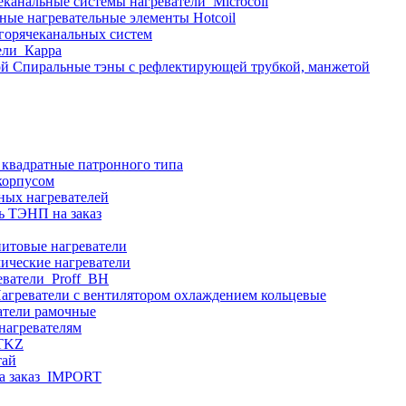
еканальные системы нагреватели_Microcoil
ные нагревательные элементы Hotcoil
 горячеканальных систем
ели_Карра
Спиральные тэны с рефлектирующей трубкой, манжетой
 квадратные патронного типа
корпусом
ных нагревателей
ь ТЭНП на заказ
итовые нагреватели
ические нагреватели
еватели_Proff_BH
агреватели с вентилятором охлаждением кольцевые
атели рамочные
нагревателям
ITKZ
тай
а заказ_IMPORT