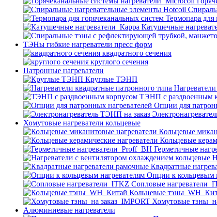
Горяч
Спираль
Термопара для
Катушечные нагреват
ТЭНы гибкие нагреватели пресс форм
квадратного сечения
круглого сечения
Патронные нагреватели
Круглые ТЭНП
Нагреватели
ТЭНП с раздвоенным 
Опции для патрон
Электронагревател
Хомутовые нагреватели кольцевые
Кольцевые микан
Кольцевые керам
Герметичные нагр
Н
Квадратные нагрев
Опции к кольцевым 
Cопловые нагреватели_
Кольцевые тэны_WH_Ки
Хомутовые тэны_н
Алюминиевые нагреватели