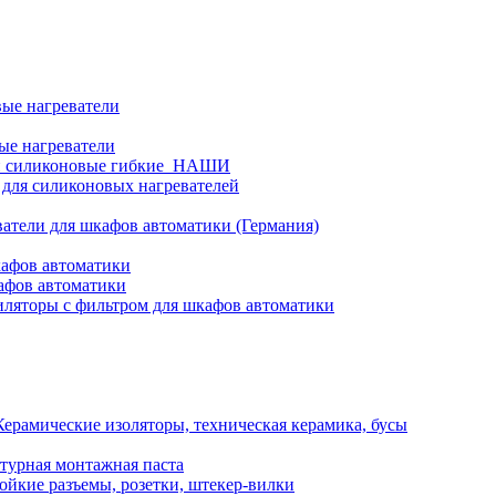
ые нагреватели
ые нагреватели
и силиконовые гибкие_НАШИ
 для силиконовых нагревателей
атели для шкафов автоматики (Германия)
кафов автоматики
афов автоматики
ляторы с фильтром для шкафов автоматики
Керамические изоляторы, техническая керамика, бусы
турная монтажная паста
ойкие разъемы, розетки, штекер-вилки