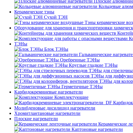
Плоские алюминие
Кольцевые алюм
Керамические тэны
Сухой ТЭН
Тэны керамические во
Оборудование для хранения и транспортировки химичес
Контей
К
ТЭНы
Блок ТЭНы
Гальванические нагреват
Оребренные ТЭНы
Круглые гладкие ТЭНы
ТЭНы для стрелочны
ТЭНы для диффузио
ТЭНы для колор
Герметичные ТЭНы
Карбидокремниевые нагреватели
Комплектующие
Карбидок
Молибденовые дисилицид нагреватели
Хромитлантановые нагреватели
Плоские нагреватели
Керамические ле
Каптоновые нагреватели