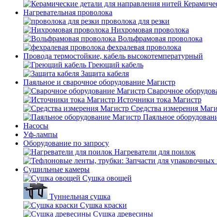
Керамичес
Нагревательная проволока
проволока для резки
Нихромовая проволока
Вольфрамовая проволока
фехралевая проволока
Провода термостойкие, кабель высокотемпературный
Греющий кабель
Защита кабеля
Паяльное и сварочное оборудование Магистр
Сварочное оборудов
Источники тока Магистр
Средства измерения Маг
Паяльное оборудован
Насосы
Уф-лампы
Оборудование по запросу
Нагреватели для поилок
Сушильные камеры
Сушка овощей
Туннельная сушка
Сушка краски
Сушка древесины