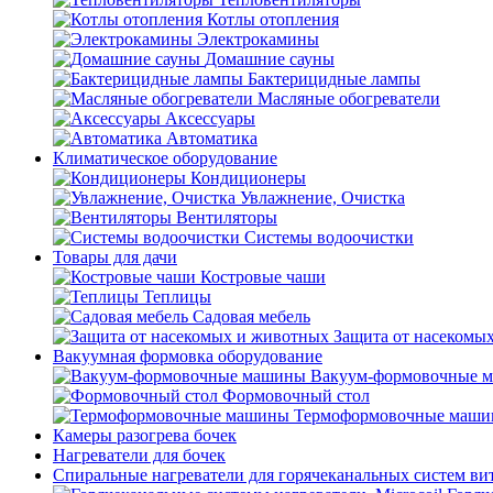
Котлы отопления
Электрокамины
Домашние сауны
Бактерицидные лампы
Масляные обогреватели
Аксессуары
Автоматика
Климатическое оборудование
Кондиционеры
Увлажнение, Очистка
Вентиляторы
Системы водоочистки
Товары для дачи
Костровые чаши
Теплицы
Садовая мебель
Защита от насекомы
Вакуумная формовка оборудование
Вакуум-формовочные 
Формовочный стол
Термоформовочные маш
Камеры разогрева бочек
Нагреватели для бочек
Спиральные нагреватели для горячеканальных систем ви