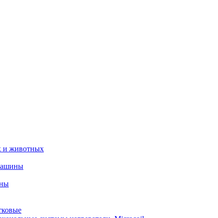
х и животных
машины
ины
тковые