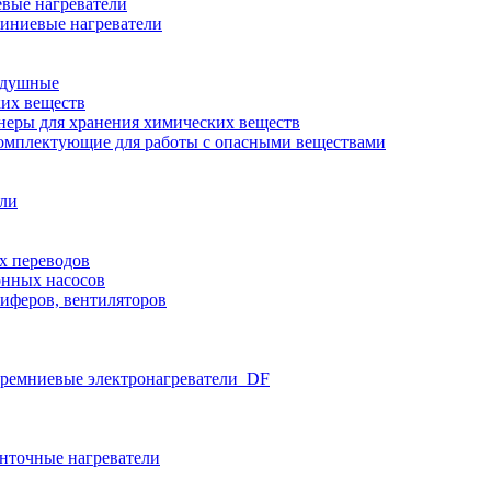
вые нагреватели
иниевые нагреватели
здушные
ких веществ
неры для хранения химических веществ
омплектующие для работы с опасными веществами
ели
х переводов
нных насосов
иферов, вентиляторов
ремниевые электронагреватели_DF
нточные нагреватели