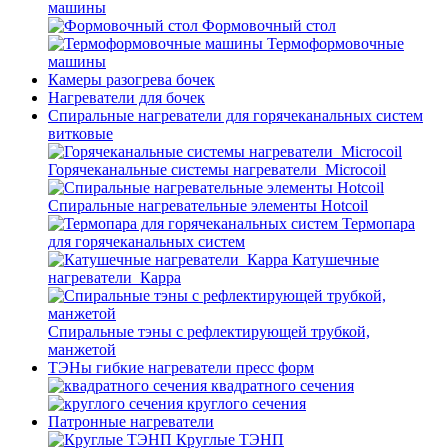
машины
Формовочный стол
Термоформовочные
машины
Камеры разогрева бочек
Нагреватели для бочек
Спиральные нагреватели для горячеканальных систем
витковые
Горячеканальные системы нагреватели_Microcoil
Спиральные нагревательные элементы Hotcoil
Термопара
для горячеканальных систем
Катушечные
нагреватели_Карра
Спиральные тэны с рефлектирующей трубкой,
манжетой
ТЭНы гибкие нагреватели пресс форм
квадратного сечения
круглого сечения
Патронные нагреватели
Круглые ТЭНП