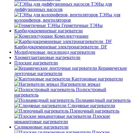
ТЭНы для
диффузионных насосов
ТЭНы для
колориферов, вентиляторов
Герметичные ТЭНы
Карбидокремниевые нагреватели
Комплектующие
Карбидокремниевые электронагреватели_DF
Молибденовые дисилицид нагреватели
Хромитлантановые нагреватели
Плоские нагреватели
Керамические
ленточные нагреватели
Каптоновые нагреватели
Нагреватели зеркал
Полиэстровый
нагреватель
Полиамидный нагреватель
Слюдяные нагреватели
Пленочный нагреватель
Плоские
миканитовые нагреватели
Силиконовые нагреватели
Плоские