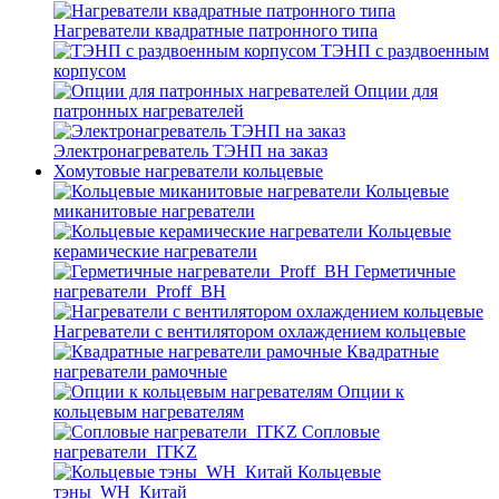
Нагреватели квадратные патронного типа
ТЭНП с раздвоенным
корпусом
Опции для
патронных нагревателей
Электронагреватель ТЭНП на заказ
Хомутовые нагреватели кольцевые
Кольцевые
миканитовые нагреватели
Кольцевые
керамические нагреватели
Герметичные
нагреватели_Proff_BH
Нагреватели с вентилятором охлаждением кольцевые
Квадратные
нагреватели рамочные
Опции к
кольцевым нагревателям
Cопловые
нагреватели_ITKZ
Кольцевые
тэны_WH_Китай