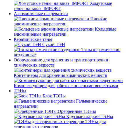
Хомутовые
тэны_на заказ_IMPORT
Алюминиевые нагреватели
Плоские
алюминиевые нагреватели
Кольцевые
алюминиевые нагреватели
Керамические тэны
Сухой ТЭН
Тэны керамические
воздушные
Оборудование для хранения и транспортировки
химических веществ
Контейнеры для хранения химических веществ
Комплектующие для работы с опасными веществами
ТЭНы
Блок ТЭНы
Гальванические
нагреватели
Оребренные ТЭНы
Круглые гладкие ТЭНы
ТЭНы для
стрелочных переводов