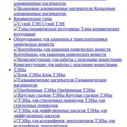
алюминиевые нагреватели
Кольцевые
алюминиевые нагреватели
Керамические тэны
Сухой ТЭН
Тэны керамические
воздушные
Оборудование для хранения и транспортировки
химических веществ
Контейнеры для хранения химических веществ
Комплектующие для работы с опасными веществами
ТЭНы
Блок ТЭНы
Гальванические
нагреватели
Оребренные ТЭНы
Круглые гладкие ТЭНы
ТЭНы для
стрелочных переводов
ТЭНы для
диффузионных насосов
ТЭНы для
колориферов, вентиляторов