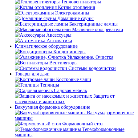
Тепловентиляторы
Котлы отопления
Электрокамины
Домашние сауны
Бактерицидные лампы
Масляные обогреватели
Аксессуары
Автоматика
Климатическое оборудование
Кондиционеры
Увлажнение, Очистка
Вентиляторы
Системы водоочистки
Товары для дачи
Костровые чаши
Теплицы
Садовая мебель
Защита от
насекомых и животных
Вакуумная формовка оборудование
Вакуум-формовочные
машины
Формовочный стол
Термоформовочные
машины