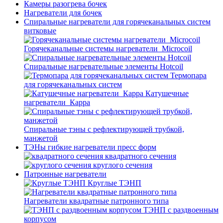
Камеры разогрева бочек
Нагреватели для бочек
Спиральные нагреватели для горячеканальных систем
витковые
Горячеканальные системы нагреватели_Microcoil
Спиральные нагревательные элементы Hotcoil
Термопара
для горячеканальных систем
Катушечные
нагреватели_Карра
Спиральные тэны с рефлектирующей трубкой,
манжетой
ТЭНы гибкие нагреватели пресс форм
квадратного сечения
круглого сечения
Патронные нагреватели
Круглые ТЭНП
Нагреватели квадратные патронного типа
ТЭНП с раздвоенным
корпусом