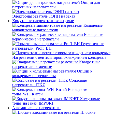
Опции для
патронных нагревателей
Электронагреватель ТЭНП на заказ
Хомутовые нагреватели кольцевые
Кольцевые
миканитовые нагреватели
Кольцевые
керамические нагреватели
Герметичные
нагреватели_Proff_BH
Нагреватели с вентилятором охлаждением кольцевые
Квадратные
нагреватели рамочные
Опции к
кольцевым нагревателям
Cопловые
нагреватели_ITKZ
Кольцевые
тэны_WH_Китай
Хомутовые
тэны_на заказ_IMPORT
Алюминиевые нагреватели
Плоские