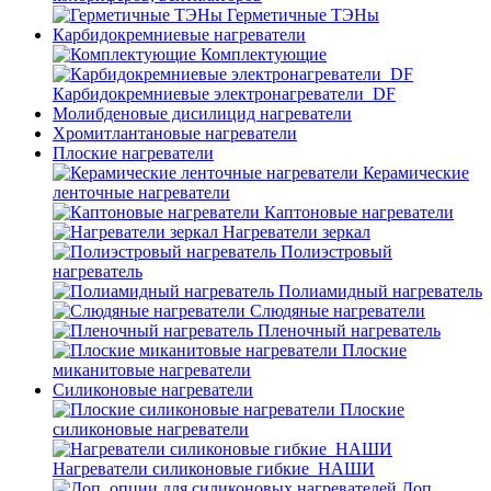
Герметичные ТЭНы
Карбидокремниевые нагреватели
Комплектующие
Карбидокремниевые электронагреватели_DF
Молибденовые дисилицид нагреватели
Хромитлантановые нагреватели
Плоские нагреватели
Керамические
ленточные нагреватели
Каптоновые нагреватели
Нагреватели зеркал
Полиэстровый
нагреватель
Полиамидный нагреватель
Слюдяные нагреватели
Пленочный нагреватель
Плоские
миканитовые нагреватели
Силиконовые нагреватели
Плоские
силиконовые нагреватели
Нагреватели силиконовые гибкие_НАШИ
Доп.