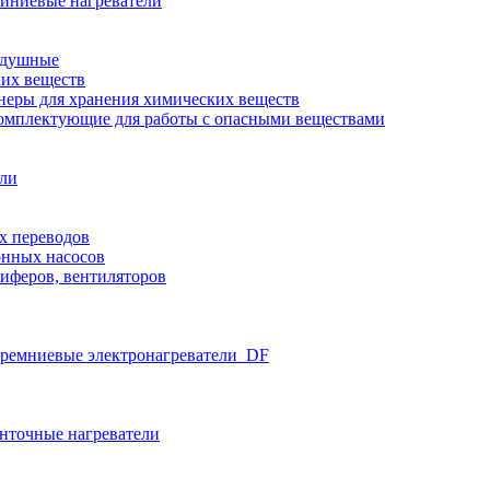
иниевые нагреватели
здушные
ких веществ
неры для хранения химических веществ
омплектующие для работы с опасными веществами
ели
х переводов
нных насосов
иферов, вентиляторов
ремниевые электронагреватели_DF
нточные нагреватели