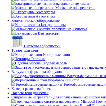
Бактерицидные лампы
Масляные обогреватели
Аксессуары
Автоматика
Климатическое оборудование
Кондиционеры
Увлажнение, Очистка
Вентиляторы
Системы водоочистки
Товары для дачи
Костровые чаши
Теплицы
Садовая мебель
Защита от насекомы
Вакуумная формовка оборудование
Вакуум-формовочные 
Формовочный стол
Термоформовочные маш
Камеры разогрева бочек
Нагреватели для бочек
Спиральные нагреватели для горячеканальных систем ви
Горяч
Спираль