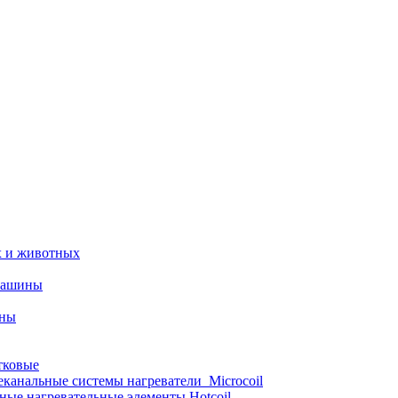
х и животных
машины
ины
тковые
еканальные системы нагреватели_Microcoil
ные нагревательные элементы Hotcoil