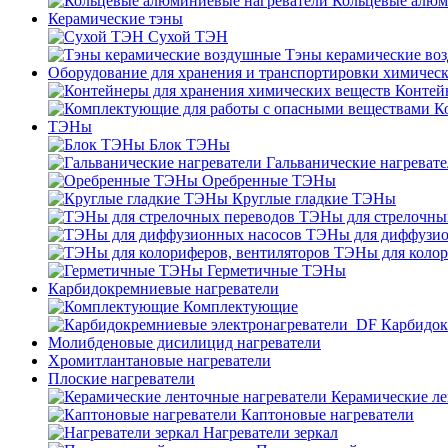
Кольцевые алюм
Керамические тэны
Сухой ТЭН
Тэны керамические во
Оборудование для хранения и транспортировки химичес
Контей
К
ТЭНы
Блок ТЭНы
Гальванические нагреват
Оребренные ТЭНы
Круглые гладкие ТЭНы
ТЭНы для стрелочны
ТЭНы для диффузио
ТЭНы для колор
Герметичные ТЭНы
Карбидокремниевые нагреватели
Комплектующие
Карбидок
Молибденовые дисилицид нагреватели
Хромитлантановые нагреватели
Плоские нагреватели
Керамические ле
Каптоновые нагреватели
Нагреватели зеркал