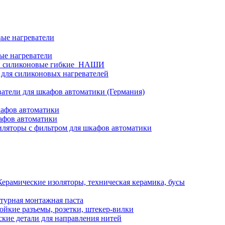
ые нагреватели
ые нагреватели
и силиконовые гибкие_НАШИ
 для силиконовых нагревателей
атели для шкафов автоматики (Германия)
кафов автоматики
афов автоматики
ляторы с фильтром для шкафов автоматики
Керамические изоляторы, техническая керамика, бусы
турная монтажная паста
ойкие разъемы, розетки, штекер-вилки
кие детали для направления нитей