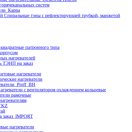
 горячеканальных систем
ели_Карра
Спиральные тэны с рефлектирующей трубкой, манжетой
 квадратные патронного типа
корпусом
ных нагревателей
ь ТЭНП на заказ
итовые нагреватели
ические нагреватели
еватели_Proff_BH
агреватели с вентилятором охлаждением кольцевые
атели рамочные
нагревателям
ITKZ
тай
а заказ_IMPORT
вые нагреватели