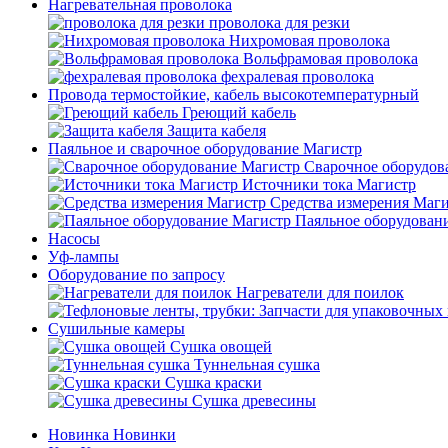
Нагревательная проволока
проволока для резки
Нихромовая проволока
Вольфрамовая проволока
фехралевая проволока
Провода термостойкие, кабель высокотемпературный
Греющий кабель
Защита кабеля
Паяльное и сварочное оборудование Магистр
Сварочное оборудов
Источники тока Магистр
Средства измерения Маг
Паяльное оборудован
Насосы
Уф-лампы
Оборудование по запросу
Нагреватели для поилок
Сушильные камеры
Сушка овощей
Туннельная сушка
Сушка краски
Сушка древесины
Новинка
Новинки