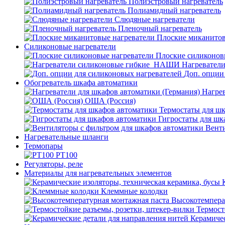
Полиэстровый нагреватель
Полиамидный нагреватель
Слюдяные нагреватели
Пленочный нагреватель
Плоские миканитов
Силиконовые нагреватели
Плоские силиконов
Нагревател
Доп. опции
Обогреватель шкафа автоматики
Нагрев
ОША (Россия)
Термостаты для ш
Гигростаты для шк
Венти
Нагревательные шланги
Термопары
PT100
Регуляторы, реле
Материалы для нагревательных элементов
Клеммные колодки
Высокотемпера
Термост
Керамичес