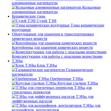
алюминиевые нагреватели
Кольцевые
алюминиевые нагреватели
Керамические тэны
Сухой ТЭН
Тэны керамические
воздушные
Оборудование для хранения и транспортировки
химических веществ
Контейнеры для хранения химических веществ
Комплектующие для работы с опасными веществами
ТЭНы
Блок ТЭНы
Гальванические
нагреватели
Оребренные ТЭНы
Круглые гладкие ТЭНы
ТЭНы для
стрелочных переводов
ТЭНы для
диффузионных насосов
ТЭНы для
колориферов, вентиляторов