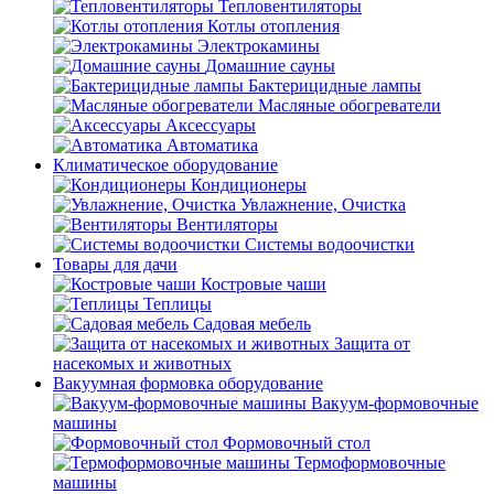
Тепловентиляторы
Котлы отопления
Электрокамины
Домашние сауны
Бактерицидные лампы
Масляные обогреватели
Аксессуары
Автоматика
Климатическое оборудование
Кондиционеры
Увлажнение, Очистка
Вентиляторы
Системы водоочистки
Товары для дачи
Костровые чаши
Теплицы
Садовая мебель
Защита от
насекомых и животных
Вакуумная формовка оборудование
Вакуум-формовочные
машины
Формовочный стол
Термоформовочные
машины