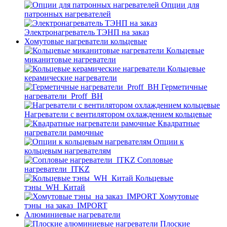
Опции для
патронных нагревателей
Электронагреватель ТЭНП на заказ
Хомутовые нагреватели кольцевые
Кольцевые
миканитовые нагреватели
Кольцевые
керамические нагреватели
Герметичные
нагреватели_Proff_BH
Нагреватели с вентилятором охлаждением кольцевые
Квадратные
нагреватели рамочные
Опции к
кольцевым нагревателям
Cопловые
нагреватели_ITKZ
Кольцевые
тэны_WH_Китай
Хомутовые
тэны_на заказ_IMPORT
Алюминиевые нагреватели
Плоские