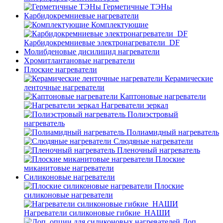
Герметичные ТЭНы
Карбидокремниевые нагреватели
Комплектующие
Карбидокремниевые электронагреватели_DF
Молибденовые дисилицид нагреватели
Хромитлантановые нагреватели
Плоские нагреватели
Керамические
ленточные нагреватели
Каптоновые нагреватели
Нагреватели зеркал
Полиэстровый
нагреватель
Полиамидный нагреватель
Слюдяные нагреватели
Пленочный нагреватель
Плоские
миканитовые нагреватели
Силиконовые нагреватели
Плоские
силиконовые нагреватели
Нагреватели силиконовые гибкие_НАШИ
Доп.