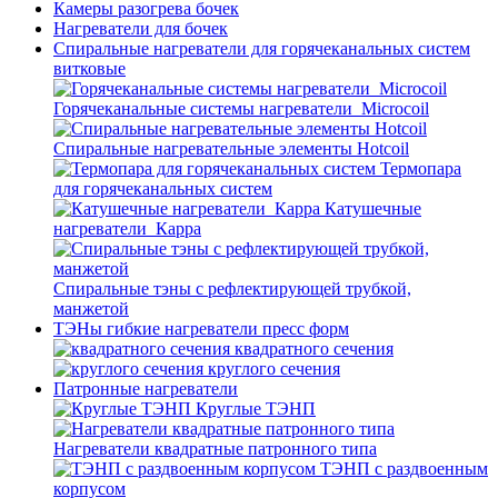
Камеры разогрева бочек
Нагреватели для бочек
Спиральные нагреватели для горячеканальных систем
витковые
Горячеканальные системы нагреватели_Microcoil
Спиральные нагревательные элементы Hotcoil
Термопара
для горячеканальных систем
Катушечные
нагреватели_Карра
Спиральные тэны с рефлектирующей трубкой,
манжетой
ТЭНы гибкие нагреватели пресс форм
квадратного сечения
круглого сечения
Патронные нагреватели
Круглые ТЭНП
Нагреватели квадратные патронного типа
ТЭНП с раздвоенным
корпусом