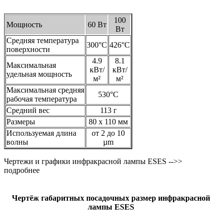
100
Мощность
60 Вт
Вт
Средняя температура
300°C
426°C
поверхности
4.9
8.1
Максимальная
кВт/
кВт/
удельная мощность
м²
м²
Максимальная средняя
530°C
рабочая температура
Средний вес
113 г
Размеры
80 x 110 мм
Используемая длина
от 2 до 10
волны
µm
Чертежи и графики инфракрасной лампы ESES -->>
подробнее
Чертёж габаритных посадочных размер инфракрасной
лампы ESES