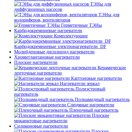
ТЭНы для
диффузионных насосов
ТЭНы для
колориферов, вентиляторов
Герметичные ТЭНы
Карбидокремниевые нагреватели
Комплектующие
Карбидокремниевые электронагреватели_DF
Молибденовые дисилицид нагреватели
Хромитлантановые нагреватели
Плоские нагреватели
Керамические
ленточные нагреватели
Каптоновые нагреватели
Нагреватели зеркал
Полиэстровый
нагреватель
Полиамидный нагреватель
Слюдяные нагреватели
Пленочный нагреватель
Плоские
миканитовые нагреватели
Силиконовые нагреватели
Плоские