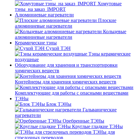
Хомутовые
тэны_на заказ_IMPORT
Алюминиевые нагреватели
Плоские
алюминиевые нагреватели
Кольцевые
алюминиевые нагреватели
Керамические тэны
Сухой ТЭН
Тэны керамические
воздушные
Оборудование для хранения и транспортировки
химических веществ
Контейнеры для хранения химических веществ
Комплектующие для работы с опасными веществами
ТЭНы
Блок ТЭНы
Гальванические
нагреватели
Оребренные ТЭНы
Круглые гладкие ТЭНы
ТЭНы для
стрелочных переводов