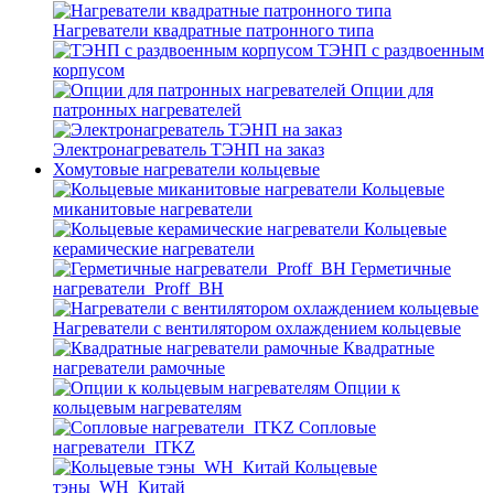
Нагреватели квадратные патронного типа
ТЭНП с раздвоенным
корпусом
Опции для
патронных нагревателей
Электронагреватель ТЭНП на заказ
Хомутовые нагреватели кольцевые
Кольцевые
миканитовые нагреватели
Кольцевые
керамические нагреватели
Герметичные
нагреватели_Proff_BH
Нагреватели с вентилятором охлаждением кольцевые
Квадратные
нагреватели рамочные
Опции к
кольцевым нагревателям
Cопловые
нагреватели_ITKZ
Кольцевые
тэны_WH_Китай