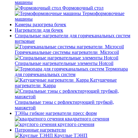
машины
Формовочный стол
Термоформовочные
машины
Камеры разогрева бочек
Нагреватели для бочек
Спиральные нагреватели для горячеканальных систем
витковые
Горячеканальные системы нагреватели_Microcoil
Спиральные нагревательные элементы Hotcoil
Термопара
для горячеканальных систем
Катушечные
нагреватели_Карра
Спиральные тэны с рефлектирующей трубкой,
манжетой
ТЭНы гибкие нагреватели пресс форм
квадратного сечения
круглого сечения
Патронные нагреватели
Круглые ТЭНП