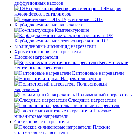
диффузионных насосов
ТЭНы для
колориферов, вентиляторов
Герметичные ТЭНы
Карбидокремниевые нагреватели
Комплектующие
Карбидокремниевые электронагреватели_DF
Молибденовые дисилицид нагреватели
Хромитлантановые нагреватели
Плоские нагреватели
Керамические
ленточные нагреватели
Каптоновые нагреватели
Нагреватели зеркал
Полиэстровый
нагреватель
Полиамидный нагреватель
Слюдяные нагреватели
Пленочный нагреватель
Плоские
миканитовые нагреватели
Силиконовые нагреватели
Плоские
силиконовые нагреватели