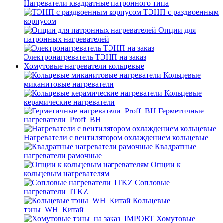
Нагреватели квадратные патронного типа
ТЭНП с раздвоенным
корпусом
Опции для
патронных нагревателей
Электронагреватель ТЭНП на заказ
Хомутовые нагреватели кольцевые
Кольцевые
миканитовые нагреватели
Кольцевые
керамические нагреватели
Герметичные
нагреватели_Proff_BH
Нагреватели с вентилятором охлаждением кольцевые
Квадратные
нагреватели рамочные
Опции к
кольцевым нагревателям
Cопловые
нагреватели_ITKZ
Кольцевые
тэны_WH_Китай
Хомутовые