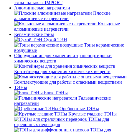
тэны_на заказ_IMPORT
Алюминиевые нагреватели
Плоские
алюминиевые нагреватели
Кольцевые
алюминиевые нагреватели
Керамические тэны
Сухой ТЭН
Тэны керамические
воздушные
Оборудование для хранения и транспортировки
химических веществ
Контейнеры для хранения химических веществ
Комплектующие для работы с опасными веществами
ТЭНы
Блок ТЭНы
Гальванические
нагреватели
Оребренные ТЭНы
Круглые гладкие ТЭНы
ТЭНы для
стрелочных переводов
ТЭНы для