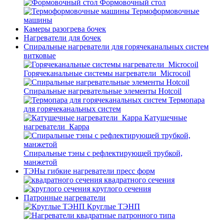
Формовочный стол
Термоформовочные
машины
Камеры разогрева бочек
Нагреватели для бочек
Спиральные нагреватели для горячеканальных систем
витковые
Горячеканальные системы нагреватели_Microcoil
Спиральные нагревательные элементы Hotcoil
Термопара
для горячеканальных систем
Катушечные
нагреватели_Карра
Спиральные тэны с рефлектирующей трубкой,
манжетой
ТЭНы гибкие нагреватели пресс форм
квадратного сечения
круглого сечения
Патронные нагреватели
Круглые ТЭНП