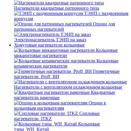
Нагреватели квадратные патронного типа
ТЭНП с раздвоенным
корпусом
Опции для
патронных нагревателей
Электронагреватель ТЭНП на заказ
Хомутовые нагреватели кольцевые
Кольцевые
миканитовые нагреватели
Кольцевые
керамические нагреватели
Герметичные
нагреватели_Proff_BH
Нагреватели с вентилятором охлаждением кольцевые
Квадратные
нагреватели рамочные
Опции к
кольцевым нагревателям
Cопловые
нагреватели_ITKZ
Кольцевые
тэны_WH_Китай