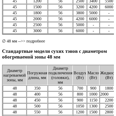
45
1200
56
2500
3400
5500
45
1500
56
3200
4200
6000
45
1800
56
3800
5000
-
45
2000
56
4200
6000
-
45
2500
56
5000
-
-
45
3000
56
6000
-
-
∅ 48 мм -->> подробнее
Стандартные модели сухих тэнов с диаметром
обогреваемой зоны 48 мм
Диаметр
Диаметр
Погружная
подключения
Воздух
Масло
Жидкост
нагреваемой
длина, мм
(головки),
(Вт)
(Вт)
(Вт)
зоны, мм
мм
48
350
56
700
900
1800
48
400
56
800
1000
2000
48
450
56
900
1150
2200
48
500
56
1050
1300
2500
48
550
56
1200
1500
2800