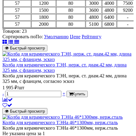
57
1200
80
3000
4000
7500
57
1500
80
3600
4800
9200
57
1800
80
4800
6400
-
57
2000
80
5100
6800
-
Товаров:
23
Сортировать по
По
:
Умолчанию
Цене
Рейтингу
Быстрый просмотр
Колба для керамического ТЭН, нерж. ст. диам.42 мм, длина
325 мм, с фланцем, эскиз
Колба для керамического ТЭН, нерж. ст. диам.42 мм, длина
325 мм, с фланцем, согласно эскиз
1 995 ₽/шт
-
+
Купить
Быстрый просмотр
Колба для керамического ТЭНа 46*1300мм, нерж.сталь
Колба для керамического ТЭНа 46*1300мм, нерж.сталь
Не указана цена
за 1