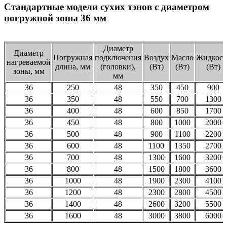
Стандартные модели сухих тэнов с диаметром
погружной зоны 36 мм
Диаметр
Диаметр
Погружная
подключения
Воздух
Масло
Жидкост
нагреваемой
длина, мм
(головки),
(Вт)
(Вт)
(Вт)
зоны, мм
мм
36
250
48
350
450
900
36
350
48
550
700
1300
36
400
48
600
850
1700
36
450
48
800
1000
2000
36
500
48
900
1100
2200
36
600
48
1100
1350
2700
36
700
48
1300
1600
3200
36
800
48
1500
1800
3600
36
1000
48
1900
2300
4100
36
1200
48
2300
2800
4500
36
1400
48
2600
3200
5500
36
1600
48
3000
3800
6000