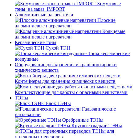
Хомутовые
тэны_на заказ_IMPORT
Алюминиевые нагреватели
Плоские
алюминиевые нагреватели
Кольцевые
алюминиевые нагреватели
Керамические тэны
Сухой ТЭН
Тэны керамические
воздушные
Оборудование для хранения и транспортировки
химических веществ
Контейнеры для хранения химических веществ
Комплектующие для работы с опасными веществами
ТЭНы
Блок ТЭНы
Гальванические
нагреватели
Оребренные ТЭНы
Круглые гладкие ТЭНы
ТЭНы для
стрелочных переводов