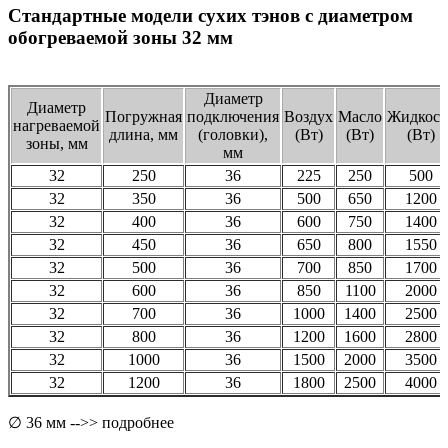
Стандартные модели сухих тэнов с диаметром
обогреваемой зоны 32 мм
Диаметр
Диаметр
Погружная
подключения
Воздух
Масло
Жидкост
нагреваемой
длина, мм
(головки),
(Вт)
(Вт)
(Вт)
зоны, мм
мм
32
250
36
225
250
500
32
350
36
500
650
1200
32
400
36
600
750
1400
32
450
36
650
800
1550
32
500
36
700
850
1700
32
600
36
850
1100
2000
32
700
36
1000
1400
2500
32
800
36
1200
1600
2800
32
1000
36
1500
2000
3500
32
1200
36
1800
2500
4000
∅ 36 мм -->> подробнее