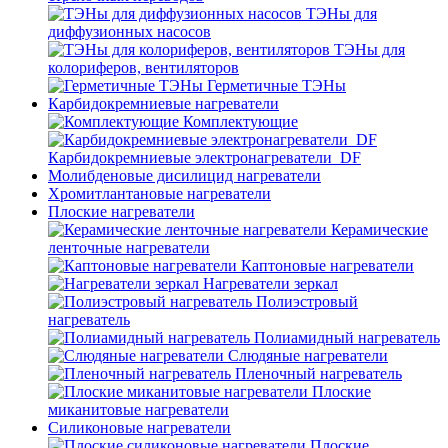
ТЭНы для
диффузионных насосов
ТЭНы для
колориферов, вентиляторов
Герметичные ТЭНы
Карбидокремниевые нагреватели
Комплектующие
Карбидокремниевые электронагреватели_DF
Молибденовые дисилицид нагреватели
Хромитлантановые нагреватели
Плоские нагреватели
Керамические
ленточные нагреватели
Каптоновые нагреватели
Нагреватели зеркал
Полиэстровый
нагреватель
Полиамидный нагреватель
Слюдяные нагреватели
Пленочный нагреватель
Плоские
миканитовые нагреватели
Силиконовые нагреватели
Плоские