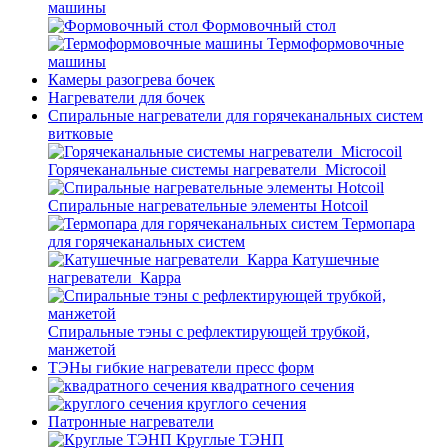
машины
Формовочный стол
Термоформовочные
машины
Камеры разогрева бочек
Нагреватели для бочек
Спиральные нагреватели для горячеканальных систем
витковые
Горячеканальные системы нагреватели_Microcoil
Спиральные нагревательные элементы Hotcoil
Термопара
для горячеканальных систем
Катушечные
нагреватели_Карра
Спиральные тэны с рефлектирующей трубкой,
манжетой
ТЭНы гибкие нагреватели пресс форм
квадратного сечения
круглого сечения
Патронные нагреватели
Круглые ТЭНП