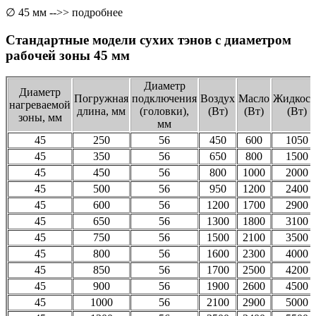
∅ 45 мм -->> подробнее
Стандартные модели сухих тэнов с диаметром
рабочей зоны 45 мм
Диаметр
Диаметр
Погружная
подключения
Воздух
Масло
Жидкост
нагреваемой
длина, мм
(головки),
(Вт)
(Вт)
(Вт)
зоны, мм
мм
45
250
56
450
600
1050
45
350
56
650
800
1500
45
450
56
800
1000
2000
45
500
56
950
1200
2400
45
600
56
1200
1700
2900
45
650
56
1300
1800
3100
45
750
56
1500
2100
3500
45
800
56
1600
2300
4000
45
850
56
1700
2500
4200
45
900
56
1900
2600
4500
45
1000
56
2100
2900
5000