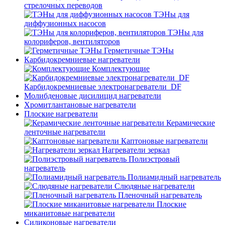
стрелочных переводов
ТЭНы для
диффузионных насосов
ТЭНы для
колориферов, вентиляторов
Герметичные ТЭНы
Карбидокремниевые нагреватели
Комплектующие
Карбидокремниевые электронагреватели_DF
Молибденовые дисилицид нагреватели
Хромитлантановые нагреватели
Плоские нагреватели
Керамические
ленточные нагреватели
Каптоновые нагреватели
Нагреватели зеркал
Полиэстровый
нагреватель
Полиамидный нагреватель
Слюдяные нагреватели
Пленочный нагреватель
Плоские
миканитовые нагреватели
Силиконовые нагреватели