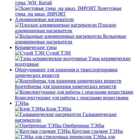
тэны_WH_Китай
Хомутовые
тэны_на заказ_IMPORT
Алюминиевые нагреватели
Плоские
алюминиевые нагреватели
Кольцевые
алюминиевые нагреватели
Керамические тэны
Сухой ТЭН
Тэны керамические
воздушные
Оборудование для хранения и транспортировки
химических веществ
Контейнеры для хранения химических веществ
Комплектующие для работы с опасными веществами
ТЭНы
Блок ТЭНы
Гальванические
нагреватели
Оребренные ТЭНы
Круглые гладкие ТЭНы
ТЭНы для