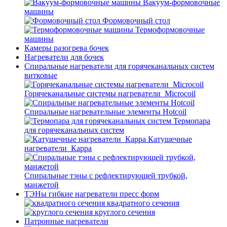
Вакуум-формовочные
машины
Формовочный стол
Термоформовочные
машины
Камеры разогрева бочек
Нагреватели для бочек
Спиральные нагреватели для горячеканальных систем
витковые
Горячеканальные системы нагреватели_Microcoil
Спиральные нагревательные элементы Hotcoil
Термопара
для горячеканальных систем
Катушечные
нагреватели_Карра
Спиральные тэны с рефлектирующей трубкой,
манжетой
ТЭНы гибкие нагреватели пресс форм
квадратного сечения
круглого сечения
Патронные нагреватели