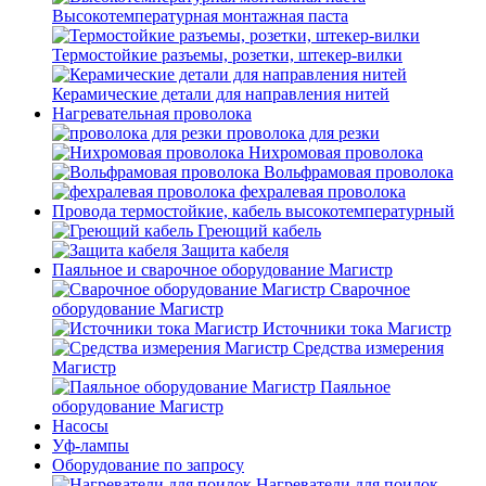
Высокотемпературная монтажная паста
Термостойкие разъемы, розетки, штекер-вилки
Керамические детали для направления нитей
Нагревательная проволока
проволока для резки
Нихромовая проволока
Вольфрамовая проволока
фехралевая проволока
Провода термостойкие, кабель высокотемпературный
Греющий кабель
Защита кабеля
Паяльное и сварочное оборудование Магистр
Сварочное
оборудование Магистр
Источники тока Магистр
Средства измерения
Магистр
Паяльное
оборудование Магистр
Насосы
Уф-лампы
Оборудование по запросу
Нагреватели для поилок