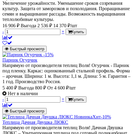
Увеличение урожайности. Уменьшение сроков созревания
культур. Защита от заморозков и похолодания. Проращивание
семян и выращивание рассады. Возможность выращивания
теплолюбивые культуры.
16 906 ₽
Выгода 2 536 ₽
14 370 ₽/шт
-
+
Купить
Быстрый просмотр
-15%
Парник Огурчик
Напрямую от производителя теплиц Воля! Огурчик - Парник
под пленку. Каркас: оцинкованный стальной профиль. Форма
– арочная. Ширина: 1 м. Высота: 1,1 м. Длина: 5 м. Гарантия –
1 год. Производство Россия.
5 400 ₽
Выгода 800 ₽
От
4 600 ₽/шт
Нет в наличии
-
+
Купить
Быстрый просмотр
Новинка
Хит
-10%
Теплица Дачная Двушка ЛЮКС
Напрямую от производителя теплиц Воля! Дачная Двушка
ЛЮКС – Ультрапрочная теплица под сотовый поликарбонат.