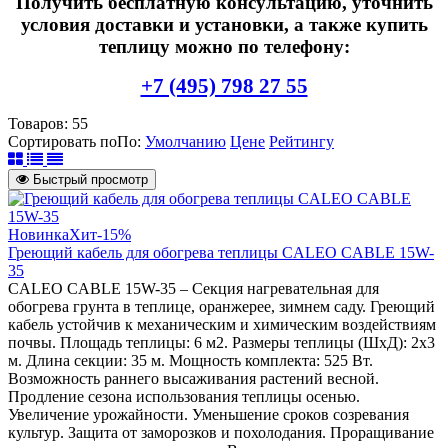
Получить бесплатную консультацию, уточнить
условия доставки и установки, а также купить
теплицу можно по телефону:
+7 (495) 798 27 55
Товаров:
55
Сортировать по
По
:
Умолчанию
Цене
Рейтингу
Быстрый просмотр
Новинка
Хит
-15%
Греющий кабель для обогрева теплицы CALEO CABLE 15W-
35
CALEO CABLE 15W-35 – Секция нагревательная для
обогрева грунта в теплице, оранжерее, зимнем саду. Греющий
кабель устойчив к механическим и химическим воздействиям
почвы. Площадь теплицы: 6 м2. Размеры теплицы (ШхД): 2х3
м. Длина секции: 35 м. Мощность комплекта: 525 Вт.
Возможность раннего высаживания растений весной.
Продление сезона использования теплицы осенью.
Увеличение урожайности. Уменьшение сроков созревания
культур. Защита от заморозков и похолодания. Проращивание