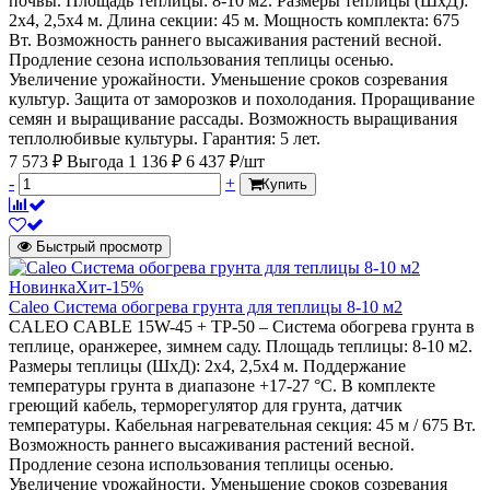
почвы. Площадь теплицы: 8-10 м2. Размеры теплицы (ШхД):
2х4, 2,5х4 м. Длина секции: 45 м. Мощность комплекта: 675
Вт. Возможность раннего высаживания растений весной.
Продление сезона использования теплицы осенью.
Увеличение урожайности. Уменьшение сроков созревания
культур. Защита от заморозков и похолодания. Проращивание
семян и выращивание рассады. Возможность выращивания
теплолюбивые культуры. Гарантия: 5 лет.
7 573 ₽
Выгода 1 136 ₽
6 437 ₽/шт
-
+
Купить
Быстрый просмотр
Новинка
Хит
-15%
Caleo Система обогрева грунта для теплицы 8-10 м2
CALEO CABLE 15W-45 + ТР-50 – Система обогрева грунта в
теплице, оранжерее, зимнем саду. Площадь теплицы: 8-10 м2.
Размеры теплицы (ШхД): 2х4, 2,5х4 м. Поддержание
температуры грунта в диапазоне +17-27 °С. В комплекте
греющий кабель, терморегулятор для грунта, датчик
температуры. Кабельная нагревательная секция: 45 м / 675 Вт.
Возможность раннего высаживания растений весной.
Продление сезона использования теплицы осенью.
Увеличение урожайности. Уменьшение сроков созревания