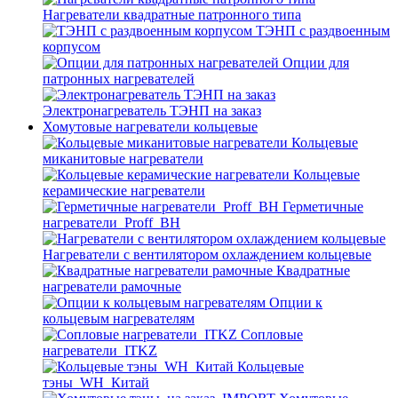
Нагреватели квадратные патронного типа
ТЭНП с раздвоенным
корпусом
Опции для
патронных нагревателей
Электронагреватель ТЭНП на заказ
Хомутовые нагреватели кольцевые
Кольцевые
миканитовые нагреватели
Кольцевые
керамические нагреватели
Герметичные
нагреватели_Proff_BH
Нагреватели с вентилятором охлаждением кольцевые
Квадратные
нагреватели рамочные
Опции к
кольцевым нагревателям
Cопловые
нагреватели_ITKZ
Кольцевые
тэны_WH_Китай