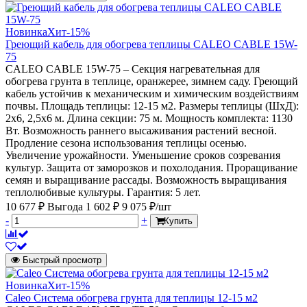
Новинка
Хит
-15%
Греющий кабель для обогрева теплицы CALEO CABLE 15W-
75
CALEO CABLE 15W-75 – Секция нагревательная для
обогрева грунта в теплице, оранжерее, зимнем саду. Греющий
кабель устойчив к механическим и химическим воздействиям
почвы. Площадь теплицы: 12-15 м2. Размеры теплицы (ШхД):
2х6, 2,5х6 м. Длина секции: 75 м. Мощность комплекта: 1130
Вт. Возможность раннего высаживания растений весной.
Продление сезона использования теплицы осенью.
Увеличение урожайности. Уменьшение сроков созревания
культур. Защита от заморозков и похолодания. Проращивание
семян и выращивание рассады. Возможность выращивания
теплолюбивые культуры. Гарантия: 5 лет.
10 677 ₽
Выгода 1 602 ₽
9 075 ₽/шт
-
+
Купить
Быстрый просмотр
Новинка
Хит
-15%
Caleo Система обогрева грунта для теплицы 12-15 м2