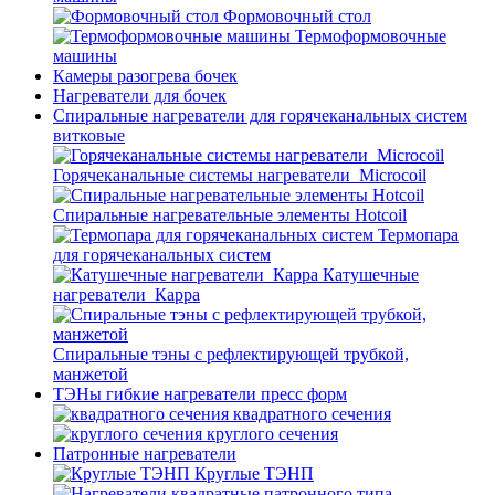
Формовочный стол
Термоформовочные
машины
Камеры разогрева бочек
Нагреватели для бочек
Спиральные нагреватели для горячеканальных систем
витковые
Горячеканальные системы нагреватели_Microcoil
Спиральные нагревательные элементы Hotcoil
Термопара
для горячеканальных систем
Катушечные
нагреватели_Карра
Спиральные тэны с рефлектирующей трубкой,
манжетой
ТЭНы гибкие нагреватели пресс форм
квадратного сечения
круглого сечения
Патронные нагреватели
Круглые ТЭНП