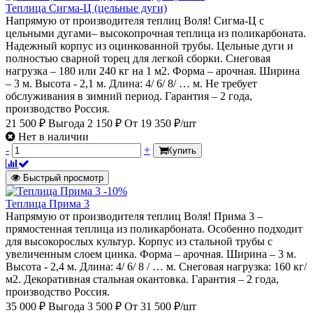
Теплица Сигма-Ц (цельные дуги)
Напрямую от производителя теплиц Воля! Сигма-Ц с
цельными дугами– высокопрочная теплица из поликарбоната.
Надежный корпус из оцинкованной трубы. Цельные дуги и
полностью сварной торец для легкой сборки. Снеговая
нагрузка – 180 или 240 кг на 1 м2. Форма – арочная. Ширина
– 3 м. Высота - 2,1 м. Длина: 4/ 6/ 8/ … м. Не требует
обслуживания в зимний период. Гарантия – 2 года,
производство Россия.
21 500 ₽
Выгода 2 150 ₽
От
19 350 ₽/шт
Нет в наличии
-
+
Купить
Быстрый просмотр
-10%
Теплица Прима 3
Напрямую от производителя теплиц Воля! Прима 3 –
прямостенная теплица из поликарбоната. Особенно подходит
для высокорослых культур. Корпус из стальной трубы с
увеличенным слоем цинка. Форма – арочная. Ширина – 3 м.
Высота - 2,4 м. Длина: 4/ 6/ 8 / … м. Снеговая нагрузка: 160 кг/
м2. Декоративная стальная окантовка. Гарантия – 2 года,
производство Россия.
35 000 ₽
Выгода 3 500 ₽
От
31 500 ₽/шт