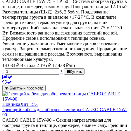
CALEO CABLE 15W-75 + ТР-50 – Система обогрева грунта в
теплице, оранжерее, зимнем саду. Площадь теплицы: 12-15 м2.
Размеры теплицы (ШхД): 2х6, 2,5х6 м. Поддержание
температуры грунта в диапазоне +17-27 °С. В комплекте
греющий кабель, терморегулятор для грунта, датчик
температуры. Кабельная нагревательная секция: 75 м / 1130
Вт. Возможность раннего высаживания растений весной.
Продление сезона использования теплицы осенью.
Увеличение урожайности. Уменьшение сроков созревания
культур. Защита от заморозков и похолодания. Проращивание
семян и выращивание рассады. Возможность выращивания
теплолюбивые культуры.
14 633 ₽
Выгода 2 195 ₽
12 438 ₽/шт
-
+
Купить
Быстрый просмотр
Новинка
Хит
-15%
Греющий кабель для обогрева теплицы CALEO CABLE 15W-
90
CALEO CABLE 15W-90 – Секция нагревательная для
обогрева грунта в теплице, оранжерее, зимнем саду. Греющий
кабель устойчив к механическим и химическим воздействиям