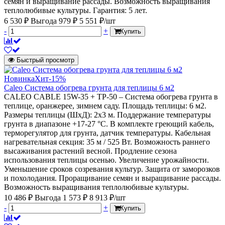
семян и выращивание рассады. Возможность выращивания
теплолюбивые культуры. Гарантия: 5 лет.
6 530 ₽
Выгода 979 ₽
5 551 ₽/шт
-
+
Купить
Быстрый просмотр
Новинка
Хит
-15%
Caleo Система обогрева грунта для теплицы 6 м2
CALEO CABLE 15W-35 + ТР-50 – Система обогрева грунта в
теплице, оранжерее, зимнем саду. Площадь теплицы: 6 м2.
Размеры теплицы (ШхД): 2х3 м. Поддержание температуры
грунта в диапазоне +17-27 °С. В комплекте греющий кабель,
терморегулятор для грунта, датчик температуры. Кабельная
нагревательная секция: 35 м / 525 Вт. Возможность раннего
высаживания растений весной. Продление сезона
использования теплицы осенью. Увеличение урожайности.
Уменьшение сроков созревания культур. Защита от заморозков
и похолодания. Проращивание семян и выращивание рассады.
Возможность выращивания теплолюбивые культуры.
10 486 ₽
Выгода 1 573 ₽
8 913 ₽/шт
-
+
Купить