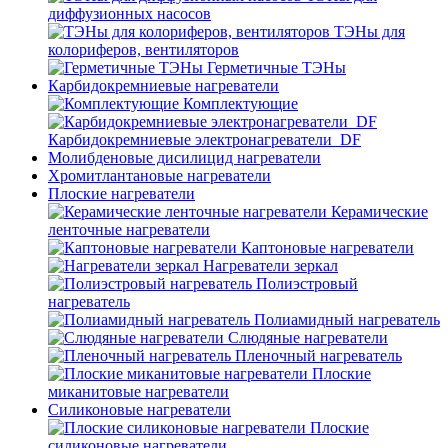
диффузионных насосов
ТЭНы для
колориферов, вентиляторов
Герметичные ТЭНы
Карбидокремниевые нагреватели
Комплектующие
Карбидокремниевые электронагреватели_DF
Молибденовые дисилицид нагреватели
Хромитлантановые нагреватели
Плоские нагреватели
Керамические
ленточные нагреватели
Каптоновые нагреватели
Нагреватели зеркал
Полиэстровый
нагреватель
Полиамидный нагреватель
Слюдяные нагреватели
Пленочный нагреватель
Плоские
миканитовые нагреватели
Силиконовые нагреватели
Плоские
силиконовые нагреватели