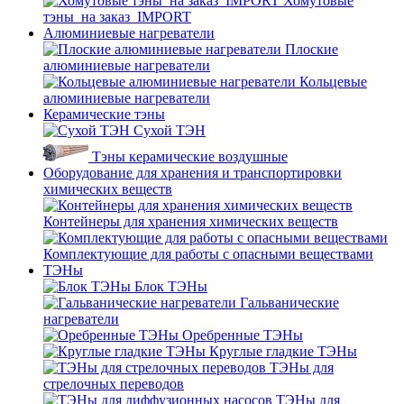
Хомутовые
тэны_на заказ_IMPORT
Алюминиевые нагреватели
Плоские
алюминиевые нагреватели
Кольцевые
алюминиевые нагреватели
Керамические тэны
Сухой ТЭН
Тэны керамические воздушные
Оборудование для хранения и транспортировки
химических веществ
Контейнеры для хранения химических веществ
Комплектующие для работы с опасными веществами
ТЭНы
Блок ТЭНы
Гальванические
нагреватели
Оребренные ТЭНы
Круглые гладкие ТЭНы
ТЭНы для
стрелочных переводов
ТЭНы для