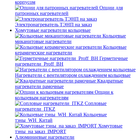
корпусом
Опции для
патронных нагревателей
Электронагреватель ТЭНП на заказ
Хомутовые нагреватели кольцевые
Кольцевые
миканитовые нагреватели
Кольцевые
керамические нагреватели
Герметичные
нагреватели_Proff_BH
Нагреватели с вентилятором охлаждением кольцевые
Квадратные
нагреватели рамочные
Опции к
кольцевым нагревателям
Cопловые
нагреватели_ITKZ
Кольцевые
тэны_WH_Китай
Хомутовые
тэны_на заказ_IMPORT
Алюминиевые нагреватели