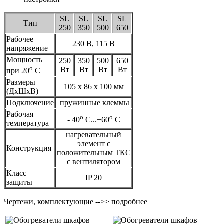
SL
SL
SL
SL
Тип
250
350
500
650
Рабочее
230 В, 115 В
напряжение
Мощность
250
350
500
650
o
Вт
Вт
Вт
Вт
при 20
С
Размеры
105 х 86 х 100 мм
(ДхШхВ)
Подключение
пружинные клеммы
Рабочая
o
o
- 40
С...+60
С
температура
нагревательный
элемент с
Конструкция
положительным ТКС
с вентилятором
Класс
IP 20
защиты
Чертежи, комплектующие -->> подробнее