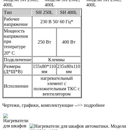
Тип
SH 250L
SH 400L
Рабочее
230 В 50/ 60 Гц*
напряжение
Мощность
напряжения
при
250 Вт
400 Вт
тепературе
o
20
С
Подключение
Клеммы
Размеры
155х80*110
235х80х110
(Д*Ш*В)
мм
мм
нагревательный
элемент с
Исполнение
положительным ТКС с
вентилятором
Чертежи, графики, комплектующие -->> подробнее