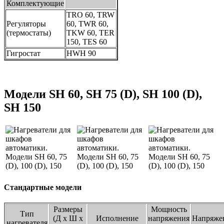
Комплектующие
TRO 60, TRW
Регуляторы
60, TWR 60,
(термостаты)
TKW 60, TER
150, TES 60
Гигростат
HWH 90
Модели SH 60, SH 75 (D), SH 100 (D),
SH 150
Стандартные модели
Размеры
Мощность
Тип
(Д х Ш х
Исполнение
напряжения
Напряже
нагревателя