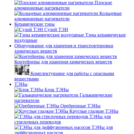
Плоские
алюминиевые нагреватели
Кольцевые
алюминиевые нагреватели
Керамические тэны
Сухой ТЭН
Тэны керамические
воздушные
Оборудование для хранения и транспортировки
химических веществ
Контейнеры для хранения химических веществ
Комплектующие для работы с опасными
веществами
ТЭНы
Блок ТЭНы
Гальванические
нагреватели
Оребренные ТЭНы
Круглые гладкие ТЭНы
ТЭНы для
стрелочных переводов
ТЭНы для
диффузионных насосов