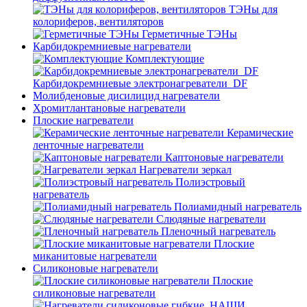
ТЭНы для
колориферов, вентиляторов
Герметичные ТЭНы
Карбидокремниевые нагреватели
Комплектующие
Карбидокремниевые электронагреватели_DF
Молибденовые дисилицид нагреватели
Хромитлантановые нагреватели
Плоские нагреватели
Керамические
ленточные нагреватели
Каптоновые нагреватели
Нагреватели зеркал
Полиэстровый
нагреватель
Полиамидный нагреватель
Слюдяные нагреватели
Пленочный нагреватель
Плоские
миканитовые нагреватели
Силиконовые нагреватели
Плоские
силиконовые нагреватели