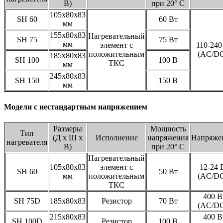
В)
при 20° С
105x80x83
SH 60
60 Вт
мм
155x80x83
Нагревательный
SH 75
75 Вт
мм
элемент с
110-240
положительным
(AC/D
185x80x83
SH 100
100 В
ТКС
мм
245x80x83
SН 150
150 В
мм
Модели с нестандартным напряжением
Размеры
Мощность
Тип
(Д х Ш х
Исполнение
напряжения
Напряже
нагревателя
В)
при 20° С
Нагревательный
105х80x83
элемент с
12-24 
SH 60
50 Вт
мм
положительным
(AC/D
ТКС
400 В
SH 75D
185x80x83
Резистор
70 Вт
(AC/D
215x80x83
400 В
SН 100D
Резистор
100 В