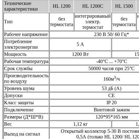
Технические
HL 1200
HL 1200C
HL 1500
характеристики
интегрированый
без
без
Тип
электр.
термостата
термостата
термостат
Рабочее напряжение
230 В 50/ 60 Гц*
Потребление
5 А
электроэнергии
Мощность
1200 Вт
1
Рабочая температура
-40°С ... +70°С
Срок службы
50000 часов при 25°С
Производительность
3
160м
/ч
по воздуху
Уровень шума
53 дБ (А)
Допуски
СЕ
Класс защиты
IP 20
Подключение
Винтовой зажим
Размеры (Д*Ш*В)
120*95*165 мм
Вес
1,12 кг
1
Открытый коллектор 5-30 В постоян
Выход на сигнал
0,5А (только HL 1200/ HL 12