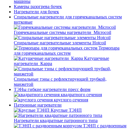
машины
Камеры разогрева бочек
Нагреватели для бочек
Спиральные нагреватели для горячеканальных систем
витковые
Горячеканальные системы нагреватели_Microcoil
Спиральные нагревательные элементы Hotcoil
Термопара
для горячеканальных систем
Катушечные
нагреватели_Карра
Спиральные тэны с рефлектирующей трубкой,
манжетой
ТЭНы гибкие нагреватели пресс форм
квадратного сечения
круглого сечения
Патронные нагреватели
Круглые ТЭНП
Нагреватели квадратные патронного типа
ТЭНП с раздвоенным