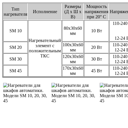
Размеры
Мощность
Тип
Исполнение
(Д х Ш х
напряжения
Напряже
нагревателя
В)
при 20° С
110-240
80x30x60
SM 10
10 Вт
мм
12-24 
Нагревательный
100x30x60
110-240
элемент с
SM 20
20 Вт
мм
12-24 
положительным
ТКС
120x30x60
110-240
SM 30
30 Вт
мм
12-24 
170x30x60
110-240
SM 45
45 Вт
мм
12-24 