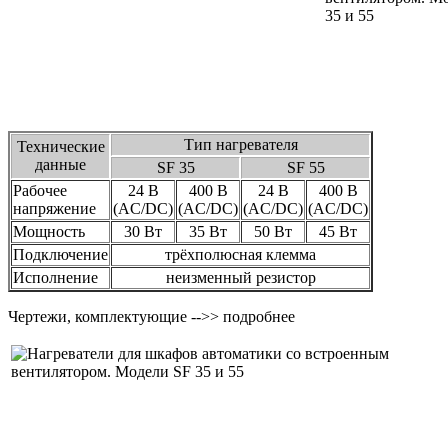
Тип нагревателя
Технические
данные
SF 35
SF 55
Рабочее
24 В
400 В
24 В
400 В
напряжение
(AC/DC)
(AC/DC)
(AC/DC)
(AC/DC)
Мощность
30 Вт
35 Вт
50 Вт
45 Вт
Подключение
трёхполюсная клемма
Исполнение
неизменный резистор
Чертежи, комплектующие -->> подробнее