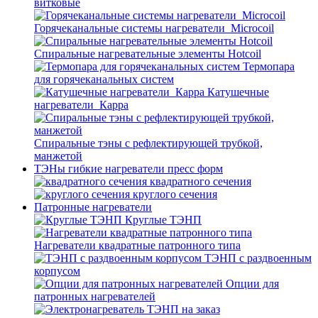
витковые
Горячеканальные системы нагреватели_Microcoil
Спиральные нагревательные элементы Hotcoil
Термопара
для горячеканальных систем
Катушечные
нагреватели_Карра
Спиральные тэны с рефлектирующей трубкой,
манжетой
ТЭНы гибкие нагреватели пресс форм
квадратного сечения
круглого сечения
Патронные нагреватели
Круглые ТЭНП
Нагреватели квадратные патронного типа
ТЭНП с раздвоенным
корпусом
Опции для
патронных нагревателей