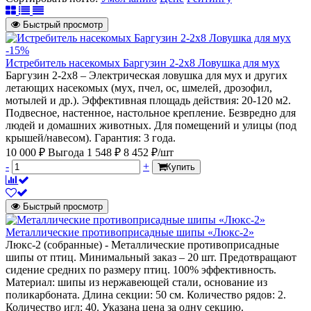
Быстрый просмотр
-15%
Истребитель насекомых Баргузин 2-2x8 Ловушка для мух
Баргузин 2-2х8 – Электрическая ловушка для мух и других
летающих насекомых (мух, пчел, ос, шмелей, дрозофил,
мотылей и др.). Эффективная площадь действия: 20-120 м2.
Подвесное, настенное, настольное крепление. Безвредно для
людей и домашних животных. Для помещений и улицы (под
крышей/навесом). Гарантия: 3 года.
10 000 ₽
Выгода 1 548 ₽
8 452 ₽/шт
-
+
Купить
Быстрый просмотр
Металлические противоприсадные шипы «Люкс-2»
Люкс-2 (собранные) - Металлические противоприсадные
шипы от птиц. Минимальный заказ – 20 шт. Предотвращают
сидение средних по размеру птиц. 100% эффективность.
Материал: шипы из нержавеющей стали, основание из
поликарбоната. Длина секции: 50 см. Количество рядов: 2.
Количество игл: 40. Указана цена за одну секцию.