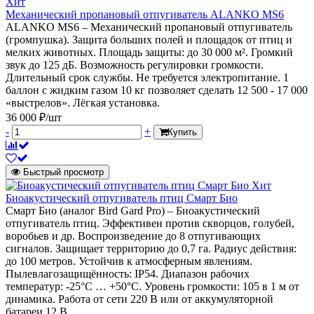
Хит
Механический пропановый отпугиватель ALANKO MS6
ALANKO MS6 – Механический пропановый отпугиватель
(громпушка). Защита больших полей и площадок от птиц и
мелких животных. Площадь защиты: до 30 000 м². Громкий
звук до 125 дБ. Возможность регулировки громкости.
Длительный срок службы. Не требуется электропитание. 1
баллон с жидким газом 10 кг позволяет сделать 12 500 - 17 000
«выстрелов». Лёгкая установка.
36 000 ₽/шт
-
+
Купить
Быстрый просмотр
Хит
Биоакустический отпугиватель птиц Смарт Био
Смарт Био (аналог Bird Gard Pro) – Биоакустический
отпугиватель птиц. Эффективен против скворцов, голубей,
воробьев и др. Воспроизведение до 8 отпугивающих
сигналов. Защищает территорию до 0,7 га. Радиус действия:
до 100 метров. Устойчив к атмосферным явлениям.
Пылевлагозащищённость: IP54. Диапазон рабочих
температур: -25°C … +50°C. Уровень громкости: 105 в 1 м от
динамика. Работа от сети 220 В или от аккумуляторной
батареи 12 В.