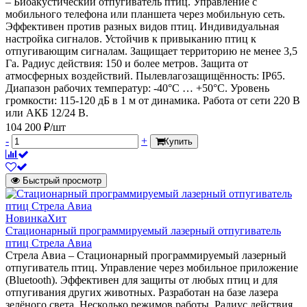
– Биоакустический отпугиватель птиц. Управление с
мобильного телефона или планшета через мобильную сеть.
Эффективен против разных видов птиц. Индивидуальная
настройка сигналов. Устойчив к привыканию птиц к
отпугивающим сигналам. Защищает территорию не менее 3,5
Га. Радиус действия: 150 и более метров. Защита от
атмосферных воздействий. Пылевлагозащищённость: IP65.
Диапазон рабочих температур: -40°C … +50°C. Уровень
громкости: 115-120 дБ в 1 м от динамика. Работа от сети 220 В
или АКБ 12/24 В.
104 200 ₽/шт
-
+
Купить
Быстрый просмотр
Новинка
Хит
Стационарный программируемый лазерный отпугиватель
птиц Стрела Авиа
Стрела Авиа – Стационарный программируемый лазерный
отпугиватель птиц. Управление через мобильное приложение
(Bluetooth). Эффективен для защиты от любых птиц и для
отпугивания других животных. Разработан на базе лазера
зелёного света. Несколько режимов работы. Радиус действия