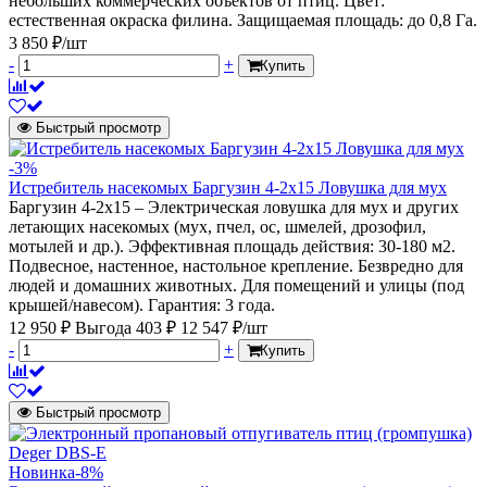
небольших коммерческих объектов от птиц. Цвет:
естественная окраска филина. Защищаемая площадь: до 0,8 Га.
3 850 ₽/шт
-
+
Купить
Быстрый просмотр
-3%
Истребитель насекомых Баргузин 4-2x15 Ловушка для мух
Баргузин 4-2x15 – Электрическая ловушка для мух и других
летающих насекомых (мух, пчел, ос, шмелей, дрозофил,
мотылей и др.). Эффективная площадь действия: 30-180 м2.
Подвесное, настенное, настольное крепление. Безвредно для
людей и домашних животных. Для помещений и улицы (под
крышей/навесом). Гарантия: 3 года.
12 950 ₽
Выгода 403 ₽
12 547 ₽/шт
-
+
Купить
Быстрый просмотр
Новинка
-8%