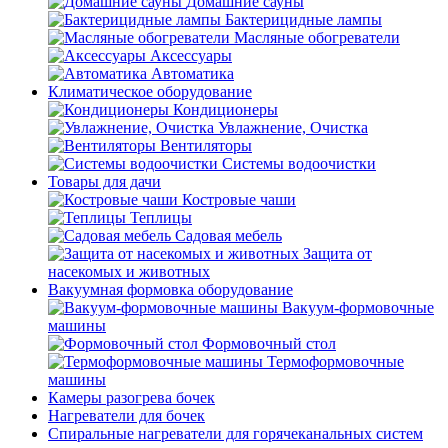
Домашние сауны
Бактерицидные лампы
Масляные обогреватели
Аксессуары
Автоматика
Климатическое оборудование
Кондиционеры
Увлажнение, Очистка
Вентиляторы
Системы водоочистки
Товары для дачи
Костровые чаши
Теплицы
Садовая мебель
Защита от
насекомых и животных
Вакуумная формовка оборудование
Вакуум-формовочные
машины
Формовочный стол
Термоформовочные
машины
Камеры разогрева бочек
Нагреватели для бочек
Спиральные нагреватели для горячеканальных систем