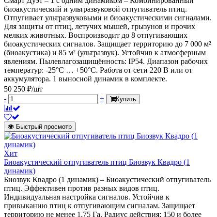
Смарт Дуэт – 1 с одним динамиком – Комбинированный
биоакустический и ультразвуковой отпугиватель птиц.
Отпугивает ультразвуковыми и биоакустическими сигналами.
Для защиты от птиц, летучих мышей, грызунов и прочих
мелких животных. Воспроизводит до 8 отпугивающих
биоакустических сигналов. Защищает территорию до 7 000 м²
(биоакустика) и 85 м² (ультразвук). Устойчив к атмосферным
явлениям. Пылевлагозащищённость: IP54. Диапазон рабочих
температур: -25°C … +50°C. Работа от сети 220 В или от
аккумулятора. 1 выносной динамик в комплекте.
50 250 ₽/шт
-
+
Купить
Быстрый просмотр
Хит
Биоакустический отпугиватель птиц Биозвук Квадро (1
динамик)
Биозвук Квадро (1 динамик) – Биоакустический отпугиватель
птиц. Эффективен против разных видов птиц.
Индивидуальная настройка сигналов. Устойчив к
привыканию птиц к отпугивающим сигналам. Защищает
территорию не менее 1,75 Га. Радиус действия: 150 и более