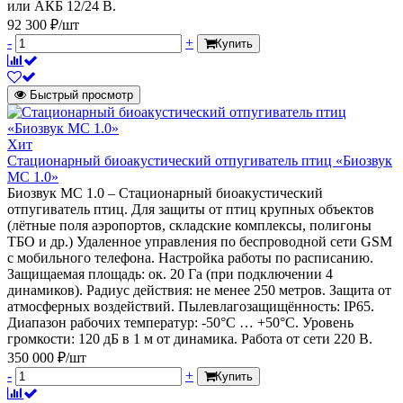
или АКБ 12/24 В.
92 300 ₽/шт
-
+
Купить
Быстрый просмотр
Хит
Стационарный биоакустический отпугиватель птиц «Биозвук
МС 1.0»
Биозвук МС 1.0 – Стационарный биоакустический
отпугиватель птиц. Для защиты от птиц крупных объектов
(лётные поля аэропортов, складские комплексы, полигоны
ТБО и др.) Удаленное управления по беспроводной сети GSM
с мобильного телефона. Настройка работы по расписанию.
Защищаемая площадь: ок. 20 Га (при подключении 4
динамиков). Радиус действия: не менее 250 метров. Защита от
атмосферных воздействий. Пылевлагозащищённость: IP65.
Диапазон рабочих температур: -50°C … +50°C. Уровень
громкости: 120 дБ в 1 м от динамика. Работа от сети 220 В.
350 000 ₽/шт
-
+
Купить