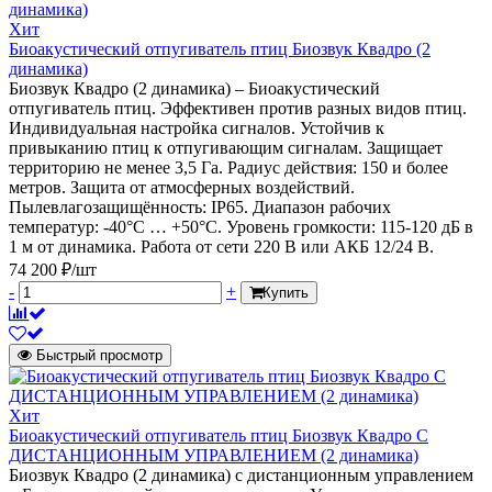
Хит
Биоакустический отпугиватель птиц Биозвук Квадро (2
динамика)
Биозвук Квадро (2 динамика) – Биоакустический
отпугиватель птиц. Эффективен против разных видов птиц.
Индивидуальная настройка сигналов. Устойчив к
привыканию птиц к отпугивающим сигналам. Защищает
территорию не менее 3,5 Га. Радиус действия: 150 и более
метров. Защита от атмосферных воздействий.
Пылевлагозащищённость: IP65. Диапазон рабочих
температур: -40°C … +50°C. Уровень громкости: 115-120 дБ в
1 м от динамика. Работа от сети 220 В или АКБ 12/24 В.
74 200 ₽/шт
-
+
Купить
Быстрый просмотр
Хит
Биоакустический отпугиватель птиц Биозвук Квадро С
ДИСТАНЦИОННЫМ УПРАВЛЕНИЕМ (2 динамика)
Биозвук Квадро (2 динамика) с дистанционным управлением