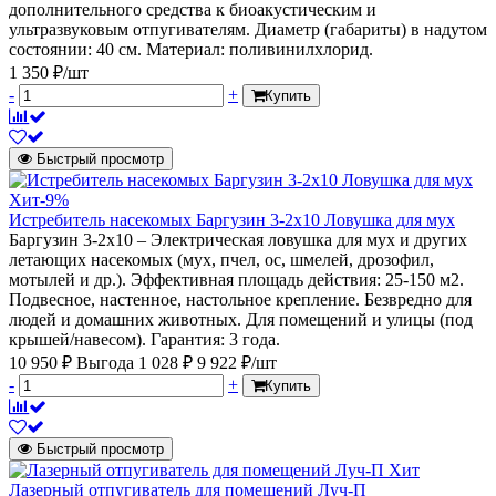
дополнительного средства к биоакустическим и
ультразвуковым отпугивателям. Диаметр (габариты) в надутом
состоянии: 40 см. Материал: поливинилхлорид.
1 350 ₽/шт
-
+
Купить
Быстрый просмотр
Хит
-9%
Истребитель насекомых Баргузин 3-2x10 Ловушка для мух
Баргузин 3-2x10 – Электрическая ловушка для мух и других
летающих насекомых (мух, пчел, ос, шмелей, дрозофил,
мотылей и др.). Эффективная площадь действия: 25-150 м2.
Подвесное, настенное, настольное крепление. Безвредно для
людей и домашних животных. Для помещений и улицы (под
крышей/навесом). Гарантия: 3 года.
10 950 ₽
Выгода 1 028 ₽
9 922 ₽/шт
-
+
Купить
Быстрый просмотр
Хит
Лазерный отпугиватель для помещений Луч-П