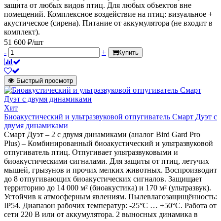
защита от любых видов птиц. Для любых объектов вне
помещений. Комплексное воздействие на птиц: визуальное +
акустическое (сирена). Питание от аккумулятора (не входит в
комплект).
51 600 ₽/шт
-
+
Купить
Быстрый просмотр
Хит
Биоакустический и ультразвуковой отпугиватель Смарт Дуэт с
двумя динамиками
Смарт Дуэт – 2 с двумя динамиками (аналог Bird Gard Pro
Plus) – Комбинированный биоакустический и ультразвуковой
отпугиватель птиц. Отпугивает ультразвуковыми и
биоакустическими сигналами. Для защиты от птиц, летучих
мышей, грызунов и прочих мелких животных. Воспроизводит
до 8 отпугивающих биоакустических сигналов. Защищает
территорию до 14 000 м² (биоакустика) и 170 м² (ультразвук).
Устойчив к атмосферным явлениям. Пылевлагозащищённость:
IP54. Диапазон рабочих температур: -25°C … +50°C. Работа от
сети 220 В или от аккумулятора. 2 выносных динамика в