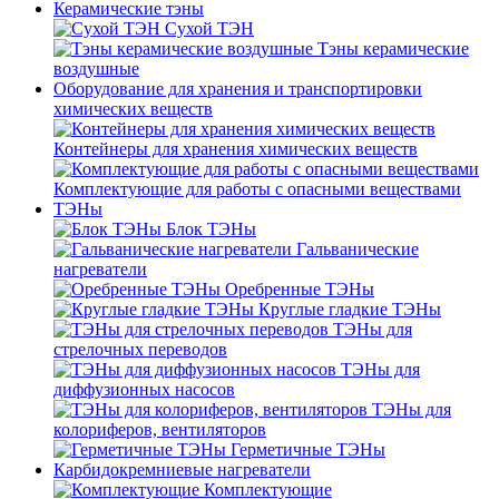
Керамические тэны
Сухой ТЭН
Тэны керамические
воздушные
Оборудование для хранения и транспортировки
химических веществ
Контейнеры для хранения химических веществ
Комплектующие для работы с опасными веществами
ТЭНы
Блок ТЭНы
Гальванические
нагреватели
Оребренные ТЭНы
Круглые гладкие ТЭНы
ТЭНы для
стрелочных переводов
ТЭНы для
диффузионных насосов
ТЭНы для
колориферов, вентиляторов
Герметичные ТЭНы
Карбидокремниевые нагреватели
Комплектующие