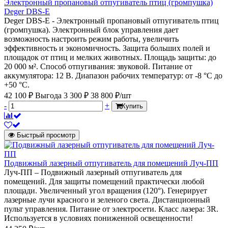
Электронный пропановый отпугиватель птиц (громпушка)
Deger DBS-E
Deger DBS-E - Электронный пропановый отпугиватель птиц
(громпушка). Электронный блок управления дает
возможность настроить режим работы, увеличить
эффективность и экономичность. Защита больших полей и
площадок от птиц и мелких животных. Площадь защиты: до
20 000 м². Способ отпугивания: звуковой. Питание от
аккумулятора: 12 В. Диапазон рабочих температур: от -8 °С до
+50 °С.
42 100 ₽
Выгода 3 300 ₽
38 800 ₽/шт
-
+
Купить
Быстрый просмотр
Подвижный лазерный отпугиватель для помещений Луч-ПП
Луч-ПП – Подвижный лазерный отпугиватель для
помещений. Для защиты помещений практически любой
площади. Увеличенный угол вращения (120°). Генерирует
лазерные лучи красного и зеленого света. Дистанционный
пульт управления. Питание от электросети. Класс лазера: 3R.
Используется в условиях пониженной освещенности!