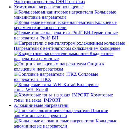
Электронагреватель ТЭНП на заказ
Хомутовые нагреватели кольцевые
Кольцевые
миканитовые нагреватели
Кольцевые
керамические нагреватели
Герметичные
нагреватели_Proff_BH
Нагреватели с вентилятором охлаждением кольцевые
Квадратные
нагреватели рамочные
Опции к
кольцевым нагревателям
Cопловые
нагреватели_ITKZ
Кольцевые
тэны_WH_Китай
Хомутовые
тэны_на заказ_IMPORT
Алюминиевые нагреватели
Плоские
алюминиевые нагреватели
Кольцевые
алюминиевые нагреватели