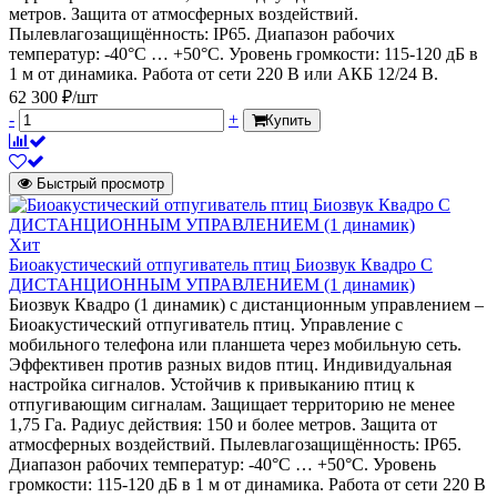
метров. Защита от атмосферных воздействий.
Пылевлагозащищённость: IP65. Диапазон рабочих
температур: -40°C … +50°C. Уровень громкости: 115-120 дБ в
1 м от динамика. Работа от сети 220 В или АКБ 12/24 В.
62 300 ₽/шт
-
+
Купить
Быстрый просмотр
Хит
Биоакустический отпугиватель птиц Биозвук Квадро С
ДИСТАНЦИОННЫМ УПРАВЛЕНИЕМ (1 динамик)
Биозвук Квадро (1 динамик) с дистанционным управлением –
Биоакустический отпугиватель птиц. Управление с
мобильного телефона или планшета через мобильную сеть.
Эффективен против разных видов птиц. Индивидуальная
настройка сигналов. Устойчив к привыканию птиц к
отпугивающим сигналам. Защищает территорию не менее
1,75 Га. Радиус действия: 150 и более метров. Защита от
атмосферных воздействий. Пылевлагозащищённость: IP65.
Диапазон рабочих температур: -40°C … +50°C. Уровень
громкости: 115-120 дБ в 1 м от динамика. Работа от сети 220 В