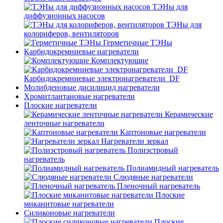
ТЭНы для
диффузионных насосов
ТЭНы для
колориферов, вентиляторов
Герметичные ТЭНы
Карбидокремниевые нагреватели
Комплектующие
Карбидокремниевые электронагреватели_DF
Молибденовые дисилицид нагреватели
Хромитлантановые нагреватели
Плоские нагреватели
Керамические
ленточные нагреватели
Каптоновые нагреватели
Нагреватели зеркал
Полиэстровый
нагреватель
Полиамидный нагреватель
Слюдяные нагреватели
Пленочный нагреватель
Плоские
миканитовые нагреватели
Силиконовые нагреватели
Плоские