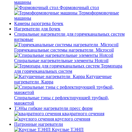
машины
Формовочный стол
Термоформовочные
машины
Камеры разогрева бочек
Нагреватели для бочек
Спиральные нагреватели для горячеканальных систем
витковые
Горячеканальные системы нагреватели_Microcoil
Спиральные нагревательные элементы Hotcoil
Термопара
для горячеканальных систем
Катушечные
нагреватели_Карра
Спиральные тэны с рефлектирующей трубкой,
манжетой
ТЭНы гибкие нагреватели пресс форм
квадратного сечения
круглого сечения
Патронные нагреватели
Круглые ТЭНП