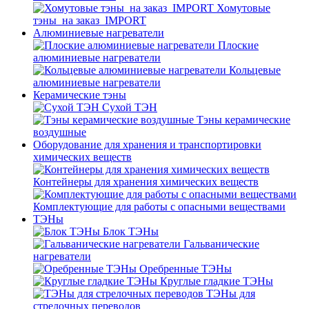
Хомутовые
тэны_на заказ_IMPORT
Алюминиевые нагреватели
Плоские
алюминиевые нагреватели
Кольцевые
алюминиевые нагреватели
Керамические тэны
Сухой ТЭН
Тэны керамические
воздушные
Оборудование для хранения и транспортировки
химических веществ
Контейнеры для хранения химических веществ
Комплектующие для работы с опасными веществами
ТЭНы
Блок ТЭНы
Гальванические
нагреватели
Оребренные ТЭНы
Круглые гладкие ТЭНы
ТЭНы для
стрелочных переводов