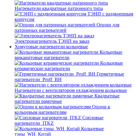
Нагреватели квадратные патронного типа
ТЭНП с раздвоенным
корпусом
Опции для
патронных нагревателей
Электронагреватель ТЭНП на заказ
Хомутовые нагреватели кольцевые
Кольцевые
миканитовые нагреватели
Кольцевые
керамические нагреватели
Герметичные
нагреватели_Proff_BH
Нагреватели с вентилятором охлаждением кольцевые
Квадратные
нагреватели рамочные
Опции к
кольцевым нагревателям
Cопловые
нагреватели_ITKZ
Кольцевые
тэны_WH_Китай