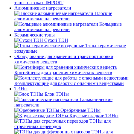
тэны_на заказ_IMPORT
Алюминиевые нагреватели
Плоские
алюминиевые нагреватели
Кольцевые
алюминиевые нагреватели
Керамические тэны
Сухой ТЭН
Тэны керамические
воздушные
Оборудование для хранения и транспортировки
химических веществ
Контейнеры для хранения химических веществ
Комплектующие для работы с опасными веществами
ТЭНы
Блок ТЭНы
Гальванические
нагреватели
Оребренные ТЭНы
Круглые гладкие ТЭНы
ТЭНы для
стрелочных переводов
ТЭНы для