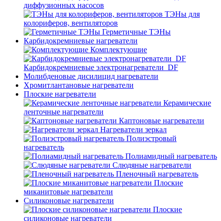
диффузионных насосов
ТЭНы для
колориферов, вентиляторов
Герметичные ТЭНы
Карбидокремниевые нагреватели
Комплектующие
Карбидокремниевые электронагреватели_DF
Молибденовые дисилицид нагреватели
Хромитлантановые нагреватели
Плоские нагреватели
Керамические
ленточные нагреватели
Каптоновые нагреватели
Нагреватели зеркал
Полиэстровый
нагреватель
Полиамидный нагреватель
Слюдяные нагреватели
Пленочный нагреватель
Плоские
миканитовые нагреватели
Силиконовые нагреватели
Плоские
силиконовые нагреватели