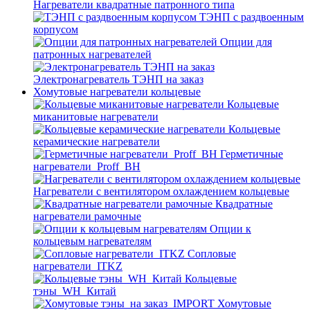
Нагреватели квадратные патронного типа
ТЭНП с раздвоенным
корпусом
Опции для
патронных нагревателей
Электронагреватель ТЭНП на заказ
Хомутовые нагреватели кольцевые
Кольцевые
миканитовые нагреватели
Кольцевые
керамические нагреватели
Герметичные
нагреватели_Proff_BH
Нагреватели с вентилятором охлаждением кольцевые
Квадратные
нагреватели рамочные
Опции к
кольцевым нагревателям
Cопловые
нагреватели_ITKZ
Кольцевые
тэны_WH_Китай
Хомутовые