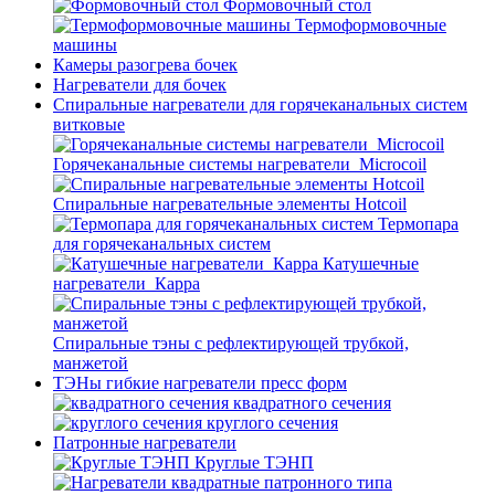
Формовочный стол
Термоформовочные
машины
Камеры разогрева бочек
Нагреватели для бочек
Спиральные нагреватели для горячеканальных систем
витковые
Горячеканальные системы нагреватели_Microcoil
Спиральные нагревательные элементы Hotcoil
Термопара
для горячеканальных систем
Катушечные
нагреватели_Карра
Спиральные тэны с рефлектирующей трубкой,
манжетой
ТЭНы гибкие нагреватели пресс форм
квадратного сечения
круглого сечения
Патронные нагреватели
Круглые ТЭНП