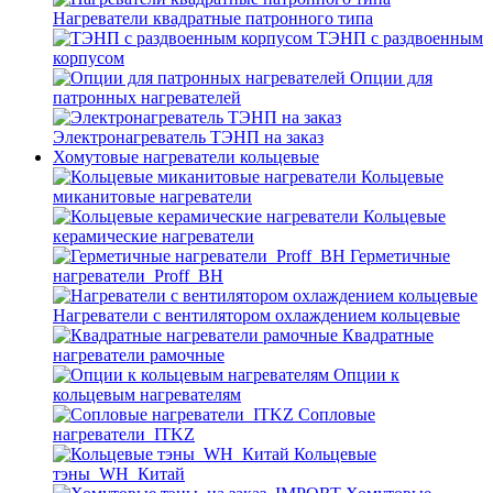
Нагреватели квадратные патронного типа
ТЭНП с раздвоенным
корпусом
Опции для
патронных нагревателей
Электронагреватель ТЭНП на заказ
Хомутовые нагреватели кольцевые
Кольцевые
миканитовые нагреватели
Кольцевые
керамические нагреватели
Герметичные
нагреватели_Proff_BH
Нагреватели с вентилятором охлаждением кольцевые
Квадратные
нагреватели рамочные
Опции к
кольцевым нагревателям
Cопловые
нагреватели_ITKZ
Кольцевые
тэны_WH_Китай