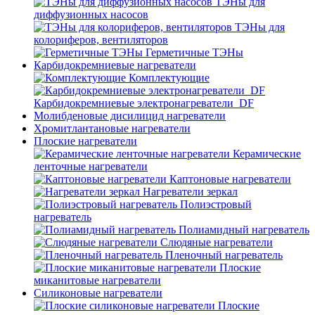
ТЭНы для
диффузионных насосов
ТЭНы для
колориферов, вентиляторов
Герметичные ТЭНы
Карбидокремниевые нагреватели
Комплектующие
Карбидокремниевые электронагреватели_DF
Молибденовые дисилицид нагреватели
Хромитлантановые нагреватели
Плоские нагреватели
Керамические
ленточные нагреватели
Каптоновые нагреватели
Нагреватели зеркал
Полиэстровый
нагреватель
Полиамидный нагреватель
Слюдяные нагреватели
Пленочный нагреватель
Плоские
миканитовые нагреватели
Силиконовые нагреватели
Плоские