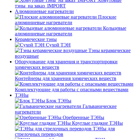
Хомутовые
тэны_на заказ_IMPORT
Алюминиевые нагреватели
Плоские
алюминиевые нагреватели
Кольцевые
алюминиевые нагреватели
Керамические тэны
Сухой ТЭН
Тэны керамические
воздушные
Оборудование для хранения и транспортировки
химических веществ
Контейнеры для хранения химических веществ
Комплектующие для работы с опасными веществами
ТЭНы
Блок ТЭНы
Гальванические
нагреватели
Оребренные ТЭНы
Круглые гладкие ТЭНы
ТЭНы для
стрелочных переводов