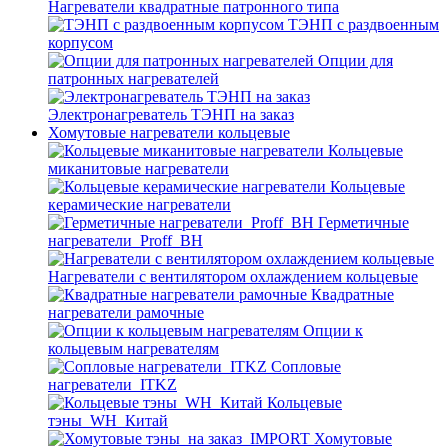
Нагреватели квадратные патронного типа
ТЭНП с раздвоенным
корпусом
Опции для
патронных нагревателей
Электронагреватель ТЭНП на заказ
Хомутовые нагреватели кольцевые
Кольцевые
миканитовые нагреватели
Кольцевые
керамические нагреватели
Герметичные
нагреватели_Proff_BH
Нагреватели с вентилятором охлаждением кольцевые
Квадратные
нагреватели рамочные
Опции к
кольцевым нагревателям
Cопловые
нагреватели_ITKZ
Кольцевые
тэны_WH_Китай
Хомутовые