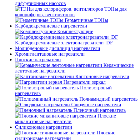
диффузионных насосов
ТЭНы для
колориферов, вентиляторов
Герметичные ТЭНы
Карбидокремниевые нагреватели
Комплектующие
Карбидокремниевые электронагреватели_DF
Молибденовые дисилицид нагреватели
Хромитлантановые нагреватели
Плоские нагреватели
Керамические
ленточные нагреватели
Каптоновые нагреватели
Нагреватели зеркал
Полиэстровый
нагреватель
Полиамидный нагреватель
Слюдяные нагреватели
Пленочный нагреватель
Плоские
миканитовые нагреватели
Силиконовые нагреватели
Плоские
силиконовые нагреватели