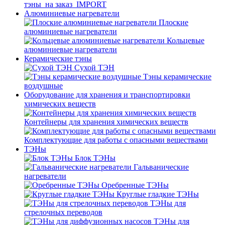
тэны_на заказ_IMPORT
Алюминиевые нагреватели
Плоские
алюминиевые нагреватели
Кольцевые
алюминиевые нагреватели
Керамические тэны
Сухой ТЭН
Тэны керамические
воздушные
Оборудование для хранения и транспортировки
химических веществ
Контейнеры для хранения химических веществ
Комплектующие для работы с опасными веществами
ТЭНы
Блок ТЭНы
Гальванические
нагреватели
Оребренные ТЭНы
Круглые гладкие ТЭНы
ТЭНы для
стрелочных переводов
ТЭНы для