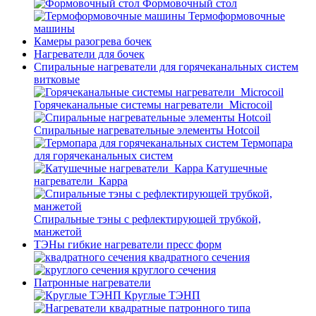
Формовочный стол
Термоформовочные
машины
Камеры разогрева бочек
Нагреватели для бочек
Спиральные нагреватели для горячеканальных систем
витковые
Горячеканальные системы нагреватели_Microcoil
Спиральные нагревательные элементы Hotcoil
Термопара
для горячеканальных систем
Катушечные
нагреватели_Карра
Спиральные тэны с рефлектирующей трубкой,
манжетой
ТЭНы гибкие нагреватели пресс форм
квадратного сечения
круглого сечения
Патронные нагреватели
Круглые ТЭНП