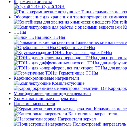
Керамические тэны
Сухой ТЭН
Тэны керамические во
Оборудование для хранения и транспортировки химичес
Контей
К
ТЭНы
Блок ТЭНы
Гальванические нагреват
Оребренные ТЭНы
Круглые гладкие ТЭНы
ТЭНы для стрелочны
ТЭНы для диффузио
ТЭНы для колор
Герметичные ТЭНы
Карбидокремниевые нагреватели
Комплектующие
Карбидок
Молибденовые дисилицид нагреватели
Хромитлантановые нагреватели
Плоские нагреватели
Керамические ле
Каптоновые нагреватели
Нагреватели зеркал
Полиэстровый нагреватель