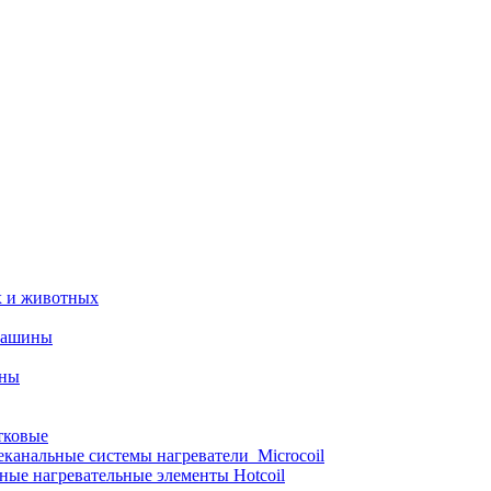
х и животных
машины
ины
тковые
еканальные системы нагреватели_Microcoil
ные нагревательные элементы Hotcoil