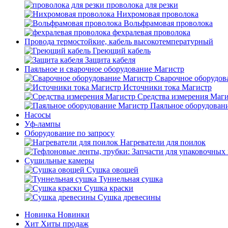
проволока для резки
Нихромовая проволока
Вольфрамовая проволока
фехралевая проволока
Провода термостойкие, кабель высокотемпературный
Греющий кабель
Защита кабеля
Паяльное и сварочное оборудование Магистр
Сварочное оборудов
Источники тока Магистр
Средства измерения Маг
Паяльное оборудован
Насосы
Уф-лампы
Оборудование по запросу
Нагреватели для поилок
Сушильные камеры
Сушка овощей
Туннельная сушка
Сушка краски
Сушка древесины
Новинка
Новинки
Хит
Хиты продаж