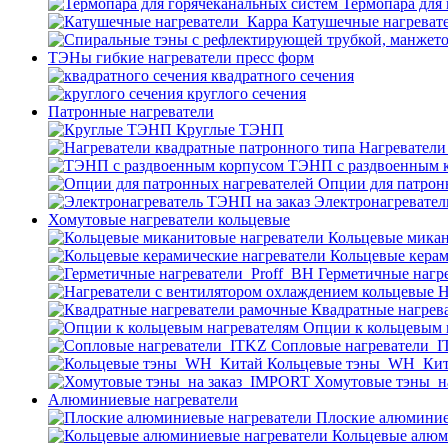
Термопара для
Катушечные нагреват
ТЭНы гибкие нагреватели пресс форм
квадратного сечения
круглого сечения
Патронные нагреватели
Круглые ТЭНП
Нагреватели
ТЭНП с раздвоенным 
Опции для патрон
Электронагревател
Хомутовые нагреватели кольцевые
Кольцевые микан
Кольцевые керам
Герметичные нагр
Н
Квадратные нагрев
Опции к кольцевым 
Cопловые нагреватели_
Кольцевые тэны_WH_Ки
Хомутовые тэны_н
Алюминиевые нагреватели
Плоские алюминие
Кольцевые алюм