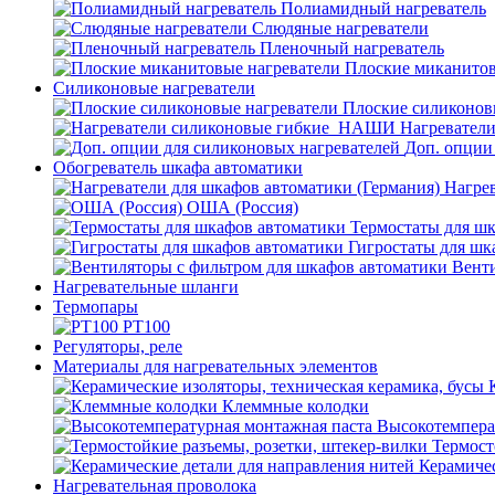
Полиамидный нагреватель
Слюдяные нагреватели
Пленочный нагреватель
Плоские миканитов
Силиконовые нагреватели
Плоские силиконов
Нагревател
Доп. опции
Обогреватель шкафа автоматики
Нагрев
ОША (Россия)
Термостаты для ш
Гигростаты для шк
Венти
Нагревательные шланги
Термопары
PT100
Регуляторы, реле
Материалы для нагревательных элементов
Клеммные колодки
Высокотемпера
Термост
Керамичес
Нагревательная проволока