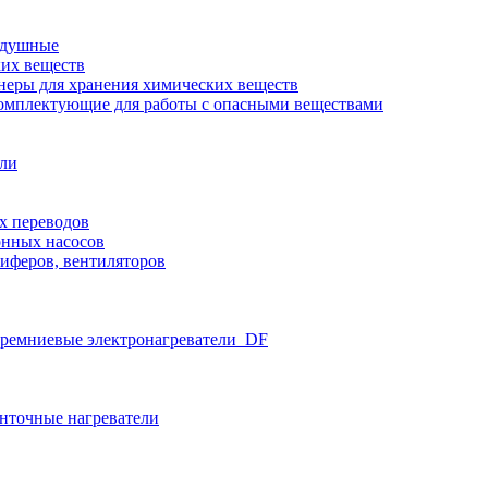
здушные
ких веществ
неры для хранения химических веществ
омплектующие для работы с опасными веществами
ели
х переводов
нных насосов
иферов, вентиляторов
ремниевые электронагреватели_DF
нточные нагреватели