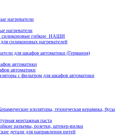
ые нагреватели
ые нагреватели
и силиконовые гибкие_НАШИ
 для силиконовых нагревателей
атели для шкафов автоматики (Германия)
кафов автоматики
афов автоматики
ляторы с фильтром для шкафов автоматики
Керамические изоляторы, техническая керамика, бусы
турная монтажная паста
ойкие разъемы, розетки, штекер-вилки
кие детали для направления нитей