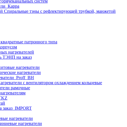
 горячеканальных систем
ели_Карра
Спиральные тэны с рефлектирующей трубкой, манжетой
 квадратные патронного типа
корпусом
ных нагревателей
ь ТЭНП на заказ
итовые нагреватели
ические нагреватели
еватели_Proff_BH
агреватели с вентилятором охлаждением кольцевые
атели рамочные
нагревателям
ITKZ
тай
а заказ_IMPORT
вые нагреватели
иниевые нагреватели