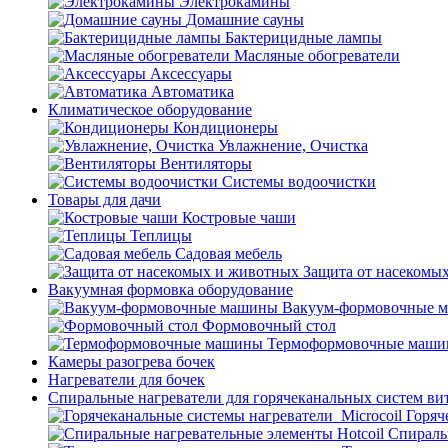
Электрокамины
Домашние сауны
Бактерицидные лампы
Масляные обогреватели
Аксессуары
Автоматика
Климатическое оборудование
Кондиционеры
Увлажнение, Очистка
Вентиляторы
Системы водоочистки
Товары для дачи
Костровые чаши
Теплицы
Садовая мебель
Защита от насекомы
Вакуумная формовка оборудование
Вакуум-формовочные 
Формовочный стол
Термоформовочные маш
Камеры разогрева бочек
Нагреватели для бочек
Спиральные нагреватели для горячеканальных систем ви
Горяч
Спираль