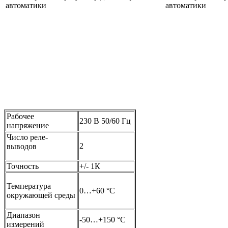
Рабочее
230 В 50/60 Гц
напряжение
Число реле-
2
выводов
Точность
+/- 1К
Температура
0…+60 °С
окружающей среды
Диапазон
-50…+150 °С
измерений