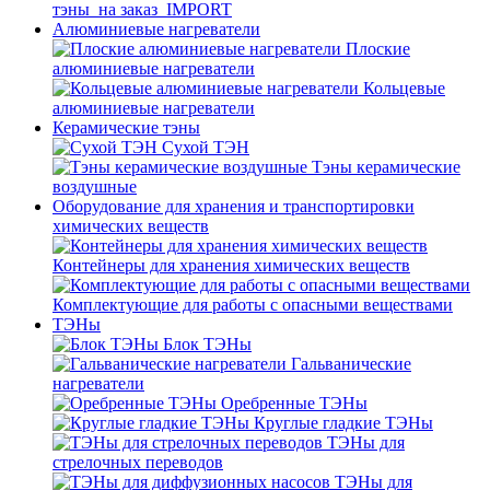
тэны_на заказ_IMPORT
Алюминиевые нагреватели
Плоские
алюминиевые нагреватели
Кольцевые
алюминиевые нагреватели
Керамические тэны
Сухой ТЭН
Тэны керамические
воздушные
Оборудование для хранения и транспортировки
химических веществ
Контейнеры для хранения химических веществ
Комплектующие для работы с опасными веществами
ТЭНы
Блок ТЭНы
Гальванические
нагреватели
Оребренные ТЭНы
Круглые гладкие ТЭНы
ТЭНы для
стрелочных переводов
ТЭНы для