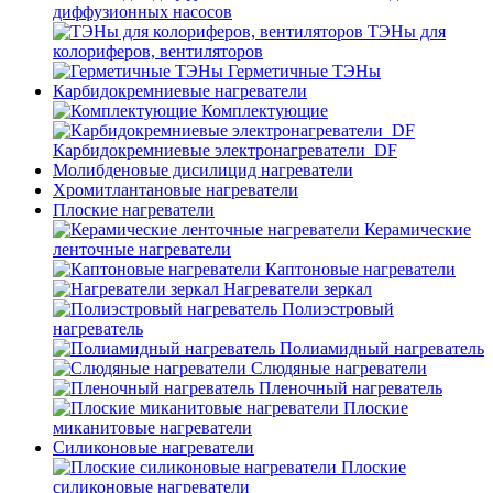
диффузионных насосов
ТЭНы для
колориферов, вентиляторов
Герметичные ТЭНы
Карбидокремниевые нагреватели
Комплектующие
Карбидокремниевые электронагреватели_DF
Молибденовые дисилицид нагреватели
Хромитлантановые нагреватели
Плоские нагреватели
Керамические
ленточные нагреватели
Каптоновые нагреватели
Нагреватели зеркал
Полиэстровый
нагреватель
Полиамидный нагреватель
Слюдяные нагреватели
Пленочный нагреватель
Плоские
миканитовые нагреватели
Силиконовые нагреватели
Плоские
силиконовые нагреватели