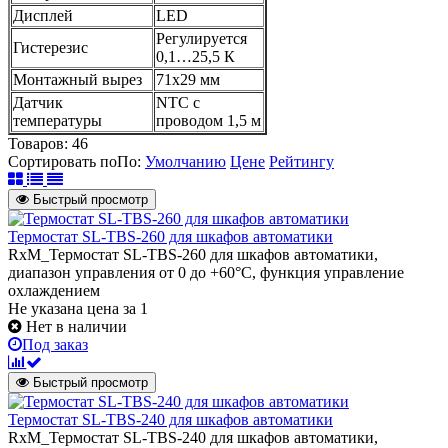
Дисплей
LED
Регулируется
Гистерезис
0,1…25,5 К
Монтажный вырез
71х29 мм
Датчик
NTC с
температуры
проводом 1,5 м
Товаров:
46
Сортировать по
По
:
Умолчанию
Цене
Рейтингу
Быстрый просмотр
Термостат SL-TBS-260 для шкафов автоматики
RxM_Термостат SL-TBS-260 для шкафов автоматики,
диапазон управления от 0 до +60°С, функция управление
охлаждением
Не указана цена
за 1
Нет в наличии
Под заказ
Быстрый просмотр
Термостат SL-TBS-240 для шкафов автоматики
RxM_Термостат SL-TBS-240 для шкафов автоматики,