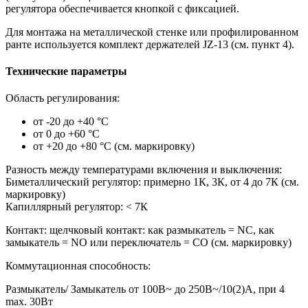
регулятора обеспечивается кнопкой с фиксацией.
Для монтажа на металлической стенке или профилированном
ранте используется комплект держателей JZ-13 (см. пункт 4).
Технические параметры
Область регулирования:
от -20 до +40 °С
от 0 до +60 °С
от +20 до +80 °С (см. маркировку)
Разность между температурами включения и выключения:
Биметаллический регулятор: примерно 1К, 3К, от 4 до 7К (см.
маркировку)
Капиллярный регулятор: < 7К
Контакт: щелчковый контакт: как размыкатель = NC, как
замыкатель = NO или переключатель = CO (см. маркировку)
Коммутационная способность:
Размыкатель/ Замыкатель от 100В~ до 250В~/10(2)А, при 4
max. 30Вт