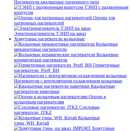
Нагреватели квадратные патронного типа
ТЭНП с раздвоенным
корпусом
Опции для
патронных нагревателей
Электронагреватель ТЭНП на заказ
Хомутовые нагреватели кольцевые
Кольцевые
миканитовые нагреватели
Кольцевые
керамические нагреватели
Герметичные
нагреватели_Proff_BH
Нагреватели с вентилятором охлаждением кольцевые
Квадратные
нагреватели рамочные
Опции к
кольцевым нагревателям
Cопловые
нагреватели_ITKZ
Кольцевые
тэны_WH_Китай
Хомутовые