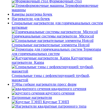
Формовочный стол
Термоформовочные
машины
Камеры разогрева бочек
Нагреватели для бочек
Спиральные нагреватели для горячеканальных систем
витковые
Горячеканальные системы нагреватели_Microcoil
Спиральные нагревательные элементы Hotcoil
Термопара
для горячеканальных систем
Катушечные
нагреватели_Карра
Спиральные тэны с рефлектирующей трубкой,
манжетой
ТЭНы гибкие нагреватели пресс форм
квадратного сечения
круглого сечения
Патронные нагреватели
Круглые ТЭНП