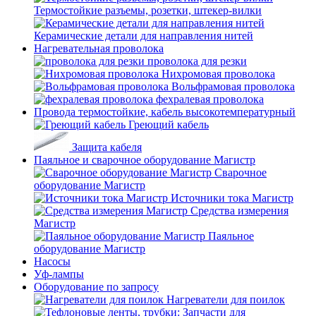
Термостойкие разъемы, розетки, штекер-вилки
Керамические детали для направления нитей
Нагревательная проволока
проволока для резки
Нихромовая проволока
Вольфрамовая проволока
фехралевая проволока
Провода термостойкие, кабель высокотемпературный
Греющий кабель
Защита кабеля
Паяльное и сварочное оборудование Магистр
Сварочное
оборудование Магистр
Источники тока Магистр
Средства измерения
Магистр
Паяльное
оборудование Магистр
Насосы
Уф-лампы
Оборудование по запросу
Нагреватели для поилок