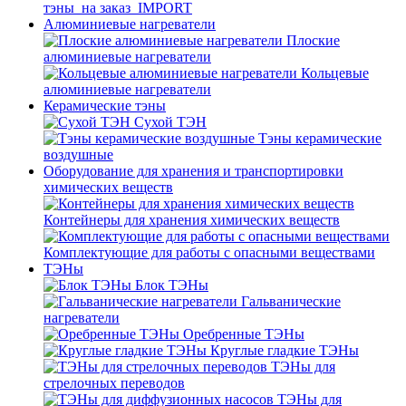
тэны_на заказ_IMPORT
Алюминиевые нагреватели
Плоские
алюминиевые нагреватели
Кольцевые
алюминиевые нагреватели
Керамические тэны
Сухой ТЭН
Тэны керамические
воздушные
Оборудование для хранения и транспортировки
химических веществ
Контейнеры для хранения химических веществ
Комплектующие для работы с опасными веществами
ТЭНы
Блок ТЭНы
Гальванические
нагреватели
Оребренные ТЭНы
Круглые гладкие ТЭНы
ТЭНы для
стрелочных переводов
ТЭНы для