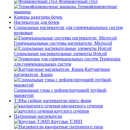
Формовочный стол
Термоформовочные
машины
Камеры разогрева бочек
Нагреватели для бочек
Спиральные нагреватели для горячеканальных систем
витковые
Горячеканальные системы нагреватели_Microcoil
Спиральные нагревательные элементы Hotcoil
Термопара
для горячеканальных систем
Катушечные
нагреватели_Карра
Спиральные тэны с рефлектирующей трубкой,
манжетой
ТЭНы гибкие нагреватели пресс форм
квадратного сечения
круглого сечения
Патронные нагреватели
Круглые ТЭНП