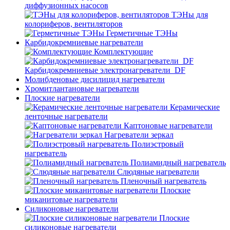
диффузионных насосов
ТЭНы для
колориферов, вентиляторов
Герметичные ТЭНы
Карбидокремниевые нагреватели
Комплектующие
Карбидокремниевые электронагреватели_DF
Молибденовые дисилицид нагреватели
Хромитлантановые нагреватели
Плоские нагреватели
Керамические
ленточные нагреватели
Каптоновые нагреватели
Нагреватели зеркал
Полиэстровый
нагреватель
Полиамидный нагреватель
Слюдяные нагреватели
Пленочный нагреватель
Плоские
миканитовые нагреватели
Силиконовые нагреватели
Плоские
силиконовые нагреватели