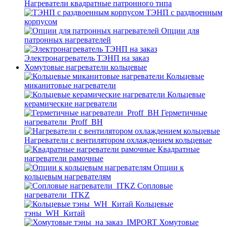
Нагреватели квадратные патронного типа
ТЭНП с раздвоенным
корпусом
Опции для
патронных нагревателей
Электронагреватель ТЭНП на заказ
Хомутовые нагреватели кольцевые
Кольцевые
миканитовые нагреватели
Кольцевые
керамические нагреватели
Герметичные
нагреватели_Proff_BH
Нагреватели с вентилятором охлаждением кольцевые
Квадратные
нагреватели рамочные
Опции к
кольцевым нагревателям
Cопловые
нагреватели_ITKZ
Кольцевые
тэны_WH_Китай
Хомутовые