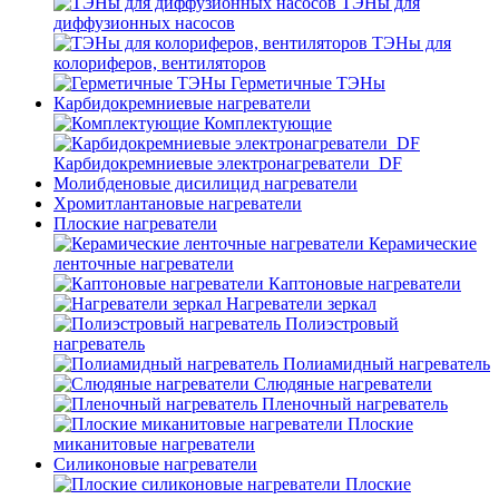
ТЭНы для
диффузионных насосов
ТЭНы для
колориферов, вентиляторов
Герметичные ТЭНы
Карбидокремниевые нагреватели
Комплектующие
Карбидокремниевые электронагреватели_DF
Молибденовые дисилицид нагреватели
Хромитлантановые нагреватели
Плоские нагреватели
Керамические
ленточные нагреватели
Каптоновые нагреватели
Нагреватели зеркал
Полиэстровый
нагреватель
Полиамидный нагреватель
Слюдяные нагреватели
Пленочный нагреватель
Плоские
миканитовые нагреватели
Силиконовые нагреватели
Плоские