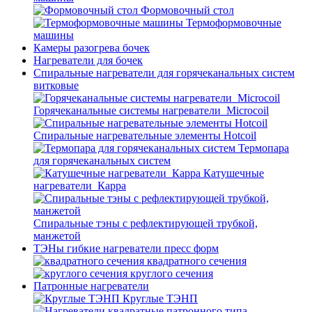
Формовочный стол
Термоформовочные
машины
Камеры разогрева бочек
Нагреватели для бочек
Спиральные нагреватели для горячеканальных систем
витковые
Горячеканальные системы нагреватели_Microcoil
Спиральные нагревательные элементы Hotcoil
Термопара
для горячеканальных систем
Катушечные
нагреватели_Карра
Спиральные тэны с рефлектирующей трубкой,
манжетой
ТЭНы гибкие нагреватели пресс форм
квадратного сечения
круглого сечения
Патронные нагреватели
Круглые ТЭНП