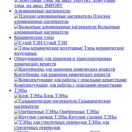
Хомутовые
тэны_на заказ_IMPORT
Алюминиевые нагреватели
Плоские
алюминиевые нагреватели
Кольцевые
алюминиевые нагреватели
Керамические тэны
Сухой ТЭН
Тэны керамические
воздушные
Оборудование для хранения и транспортировки
химических веществ
Контейнеры для хранения химических веществ
Комплектующие для работы с опасными веществами
ТЭНы
Блок ТЭНы
Гальванические
нагреватели
Оребренные ТЭНы
Круглые гладкие ТЭНы
ТЭНы для
стрелочных переводов