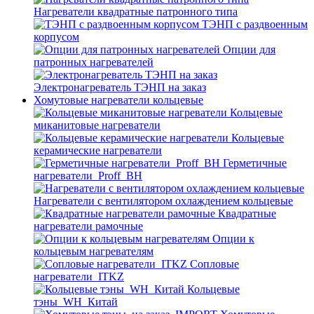
Нагреватели квадратные патронного типа
ТЭНП с раздвоенным
корпусом
Опции для
патронных нагревателей
Электронагреватель ТЭНП на заказ
Хомутовые нагреватели кольцевые
Кольцевые
миканитовые нагреватели
Кольцевые
керамические нагреватели
Герметичные
нагреватели_Proff_BH
Нагреватели с вентилятором охлаждением кольцевые
Квадратные
нагреватели рамочные
Опции к
кольцевым нагревателям
Cопловые
нагреватели_ITKZ
Кольцевые
тэны_WH_Китай