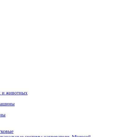
х и животных
машины
ины
тковые
еканальные системы нагреватели_Microcoil