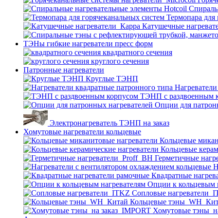
Спираль
Термопара для
Катушечные нагреват
ТЭНы гибкие нагреватели пресс форм
квадратного сечения
круглого сечения
Патронные нагреватели
Круглые ТЭНП
Нагреватели
ТЭНП с раздвоенным 
Опции для патрон
Электронагреватель ТЭНП на заказ
Хомутовые нагреватели кольцевые
Кольцевые микан
Кольцевые керам
Герметичные нагр
Н
Квадратные нагрев
Опции к кольцевым 
Cопловые нагреватели_
Кольцевые тэны_WH_Ки
Хомутовые тэны_н