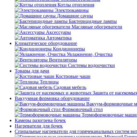
Котлы отопления
Электрокамины
Домашние сауны
Бактерицидные лампы
Масляные обогреватели
Аксессуары
Автоматика
Климатическое оборудование
Кондиционеры
Увлажнение, Очистка
Вентиляторы
Системы водоочистки
Товары для дачи
Костровые чаши
Теплицы
Садовая мебель
Защита от насекомы
Вакуумная формовка оборудование
Вакуум-формовочные 
Формовочный стол
Термоформовочные маш
Камеры разогрева бочек
Нагреватели для бочек
Спиральные нагреватели для горячеканальных систем ви
Горяч