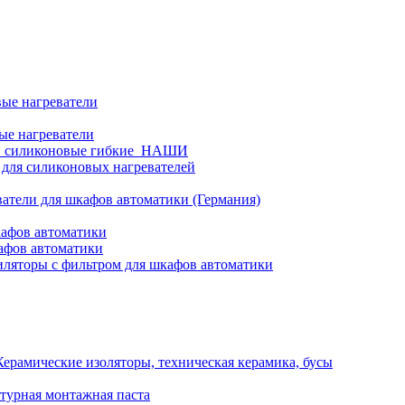
ые нагреватели
ые нагреватели
и силиконовые гибкие_НАШИ
 для силиконовых нагревателей
атели для шкафов автоматики (Германия)
кафов автоматики
афов автоматики
ляторы с фильтром для шкафов автоматики
Керамические изоляторы, техническая керамика, бусы
турная монтажная паста