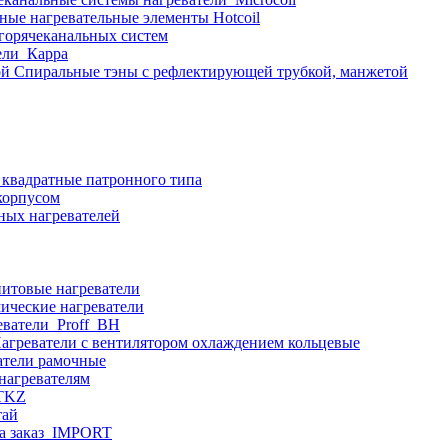
ные нагревательные элементы Hotcoil
 горячеканальных систем
ели_Карра
Спиральные тэны с рефлектирующей трубкой, манжетой
 квадратные патронного типа
корпусом
ных нагревателей
итовые нагреватели
ические нагреватели
еватели_Proff_BH
агреватели с вентилятором охлаждением кольцевые
атели рамочные
нагревателям
ITKZ
тай
а заказ_IMPORT