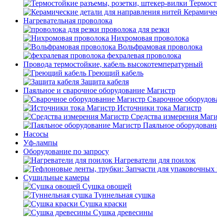
Термост
Керамичес
Нагревательная проволока
проволока для резки
Нихромовая проволока
Вольфрамовая проволока
фехралевая проволока
Провода термостойкие, кабель высокотемпературный
Греющий кабель
Защита кабеля
Паяльное и сварочное оборудование Магистр
Сварочное оборудов
Источники тока Магистр
Средства измерения Маг
Паяльное оборудован
Насосы
Уф-лампы
Оборудование по запросу
Нагреватели для поилок
Сушильные камеры
Сушка овощей
Туннельная сушка
Сушка краски
Сушка древесины