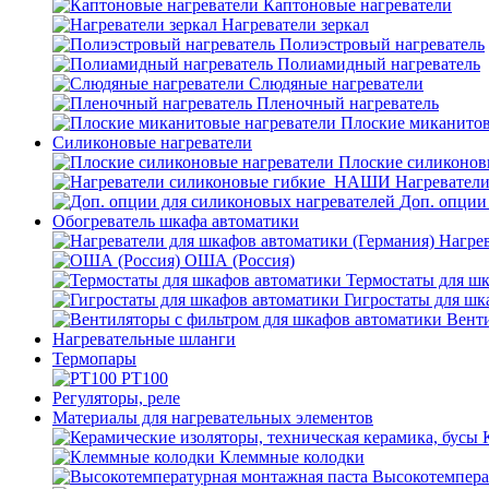
Каптоновые нагреватели
Нагреватели зеркал
Полиэстровый нагреватель
Полиамидный нагреватель
Слюдяные нагреватели
Пленочный нагреватель
Плоские миканитов
Силиконовые нагреватели
Плоские силиконов
Нагревател
Доп. опции
Обогреватель шкафа автоматики
Нагрев
ОША (Россия)
Термостаты для ш
Гигростаты для шк
Венти
Нагревательные шланги
Термопары
PT100
Регуляторы, реле
Материалы для нагревательных элементов
Клеммные колодки
Высокотемпера