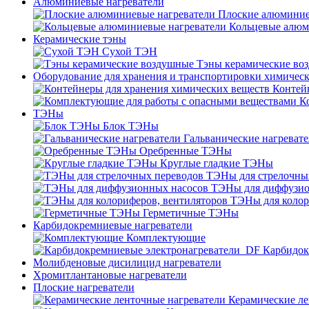
Алюминиевые нагреватели
Плоские алюминие
Кольцевые алюм
Керамические тэны
Сухой ТЭН
Тэны керамические во
Оборудование для хранения и транспортировки химичес
Контей
К
ТЭНы
Блок ТЭНы
Гальванические нагреват
Оребренные ТЭНы
Круглые гладкие ТЭНы
ТЭНы для стрелочны
ТЭНы для диффузио
ТЭНы для колор
Герметичные ТЭНы
Карбидокремниевые нагреватели
Комплектующие
Карбидок
Молибденовые дисилицид нагреватели
Хромитлантановые нагреватели
Плоские нагреватели
Керамические ле