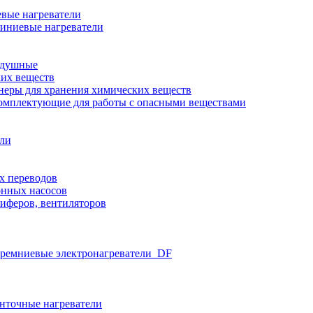
вые нагреватели
иниевые нагреватели
здушные
ких веществ
неры для хранения химических веществ
омплектующие для работы с опасными веществами
ели
х переводов
нных насосов
иферов, вентиляторов
ремниевые электронагреватели_DF
нточные нагреватели