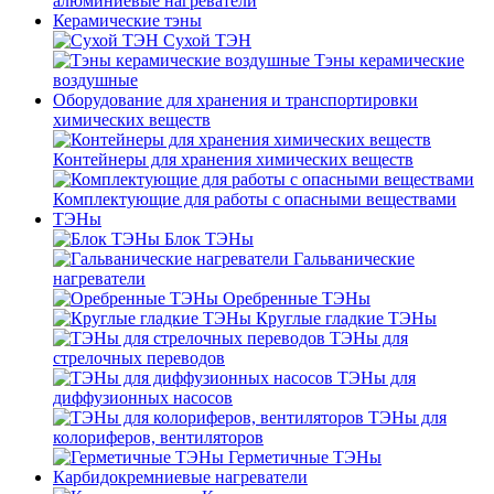
алюминиевые нагреватели
Керамические тэны
Сухой ТЭН
Тэны керамические
воздушные
Оборудование для хранения и транспортировки
химических веществ
Контейнеры для хранения химических веществ
Комплектующие для работы с опасными веществами
ТЭНы
Блок ТЭНы
Гальванические
нагреватели
Оребренные ТЭНы
Круглые гладкие ТЭНы
ТЭНы для
стрелочных переводов
ТЭНы для
диффузионных насосов
ТЭНы для
колориферов, вентиляторов
Герметичные ТЭНы
Карбидокремниевые нагреватели