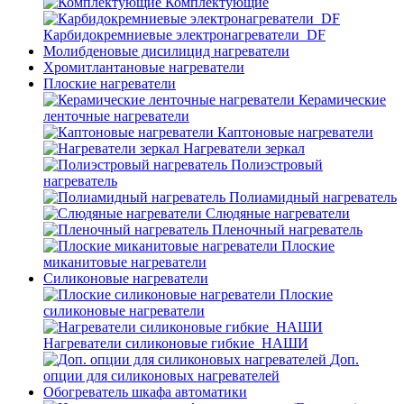
Комплектующие
Карбидокремниевые электронагреватели_DF
Молибденовые дисилицид нагреватели
Хромитлантановые нагреватели
Плоские нагреватели
Керамические
ленточные нагреватели
Каптоновые нагреватели
Нагреватели зеркал
Полиэстровый
нагреватель
Полиамидный нагреватель
Слюдяные нагреватели
Пленочный нагреватель
Плоские
миканитовые нагреватели
Силиконовые нагреватели
Плоские
силиконовые нагреватели
Нагреватели силиконовые гибкие_НАШИ
Доп.
опции для силиконовых нагревателей
Обогреватель шкафа автоматики