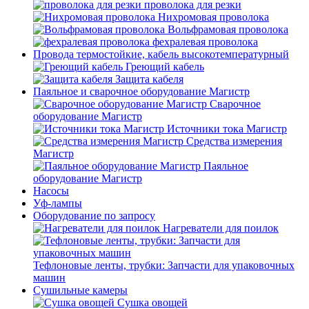
проволока для резки
Нихромовая проволока
Вольфрамовая проволока
фехралевая проволока
Провода термостойкие, кабель высокотемпературный
Греющий кабель
Защита кабеля
Паяльное и сварочное оборудование Магистр
Сварочное
оборудование Магистр
Источники тока Магистр
Средства измерения
Магистр
Паяльное
оборудование Магистр
Насосы
Уф-лампы
Оборудование по запросу
Нагреватели для поилок
Тефлоновые ленты, трубки: Запчасти для упаковочных
машин
Сушильные камеры
Сушка овощей