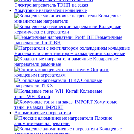
Электронагреватель ТЭНП на заказ
Хомутовые нагреватели кольцевые
Кольцевые
миканитовые нагреватели
Кольцевые
керамические нагреватели
Герметичные
нагреватели_Proff_BH
Нагреватели с вентилятором охлаждением кольцевые
Квадратные
нагреватели рамочные
Опции к
кольцевым нагревателям
Cопловые
нагреватели_ITKZ
Кольцевые
тэны_WH_Китай
Хомутовые
тэны_на заказ_IMPORT
Алюминиевые нагреватели
Плоские
алюминиевые нагреватели
Кольцевые