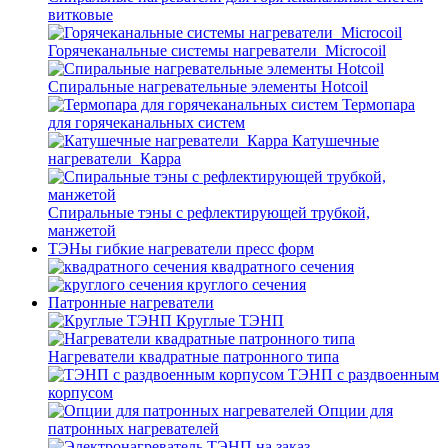
витковые
Горячеканальные системы нагреватели_Microcoil
Спиральные нагревательные элементы Hotcoil
Термопара
для горячеканальных систем
Катушечные
нагреватели_Карра
Спиральные тэны с рефлектирующей трубкой,
манжетой
ТЭНы гибкие нагреватели пресс форм
квадратного сечения
круглого сечения
Патронные нагреватели
Круглые ТЭНП
Нагреватели квадратные патронного типа
ТЭНП с раздвоенным
корпусом
Опции для
патронных нагревателей