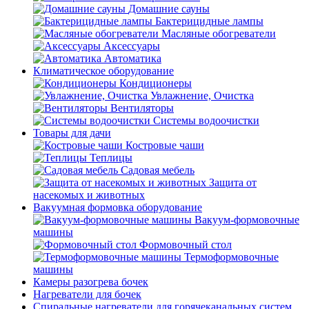
Домашние сауны
Бактерицидные лампы
Масляные обогреватели
Аксессуары
Автоматика
Климатическое оборудование
Кондиционеры
Увлажнение, Очистка
Вентиляторы
Системы водоочистки
Товары для дачи
Костровые чаши
Теплицы
Садовая мебель
Защита от
насекомых и животных
Вакуумная формовка оборудование
Вакуум-формовочные
машины
Формовочный стол
Термоформовочные
машины
Камеры разогрева бочек
Нагреватели для бочек
Спиральные нагреватели для горячеканальных систем