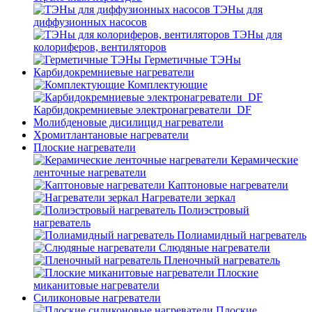
ТЭНы для
диффузионных насосов
ТЭНы для
колориферов, вентиляторов
Герметичные ТЭНы
Карбидокремниевые нагреватели
Комплектующие
Карбидокремниевые электронагреватели_DF
Молибденовые дисилицид нагреватели
Хромитлантановые нагреватели
Плоские нагреватели
Керамические
ленточные нагреватели
Каптоновые нагреватели
Нагреватели зеркал
Полиэстровый
нагреватель
Полиамидный нагреватель
Слюдяные нагреватели
Пленочный нагреватель
Плоские
миканитовые нагреватели
Силиконовые нагреватели
Плоские