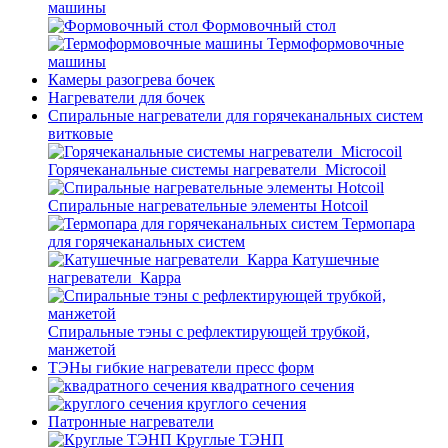
машины
Формовочный стол
Термоформовочные
машины
Камеры разогрева бочек
Нагреватели для бочек
Спиральные нагреватели для горячеканальных систем
витковые
Горячеканальные системы нагреватели_Microcoil
Спиральные нагревательные элементы Hotcoil
Термопара
для горячеканальных систем
Катушечные
нагреватели_Карра
Спиральные тэны с рефлектирующей трубкой,
манжетой
ТЭНы гибкие нагреватели пресс форм
квадратного сечения
круглого сечения
Патронные нагреватели
Круглые ТЭНП