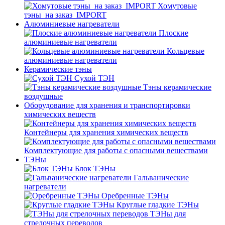
Хомутовые
тэны_на заказ_IMPORT
Алюминиевые нагреватели
Плоские
алюминиевые нагреватели
Кольцевые
алюминиевые нагреватели
Керамические тэны
Сухой ТЭН
Тэны керамические
воздушные
Оборудование для хранения и транспортировки
химических веществ
Контейнеры для хранения химических веществ
Комплектующие для работы с опасными веществами
ТЭНы
Блок ТЭНы
Гальванические
нагреватели
Оребренные ТЭНы
Круглые гладкие ТЭНы
ТЭНы для
стрелочных переводов