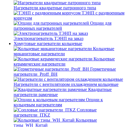
Нагреватели квадратные патронного типа
ТЭНП с раздвоенным
корпусом
Опции для
патронных нагревателей
Электронагреватель ТЭНП на заказ
Хомутовые нагреватели кольцевые
Кольцевые
миканитовые нагреватели
Кольцевые
керамические нагреватели
Герметичные
нагреватели_Proff_BH
Нагреватели с вентилятором охлаждением кольцевые
Квадратные
нагреватели рамочные
Опции к
кольцевым нагревателям
Cопловые
нагреватели_ITKZ
Кольцевые
тэны_WH_Китай