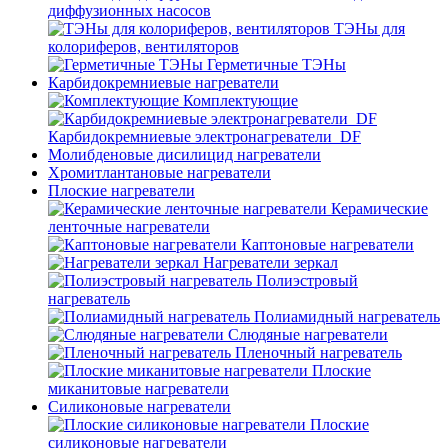
диффузионных насосов
ТЭНы для
колориферов, вентиляторов
Герметичные ТЭНы
Карбидокремниевые нагреватели
Комплектующие
Карбидокремниевые электронагреватели_DF
Молибденовые дисилицид нагреватели
Хромитлантановые нагреватели
Плоские нагреватели
Керамические
ленточные нагреватели
Каптоновые нагреватели
Нагреватели зеркал
Полиэстровый
нагреватель
Полиамидный нагреватель
Слюдяные нагреватели
Пленочный нагреватель
Плоские
миканитовые нагреватели
Силиконовые нагреватели
Плоские
силиконовые нагреватели