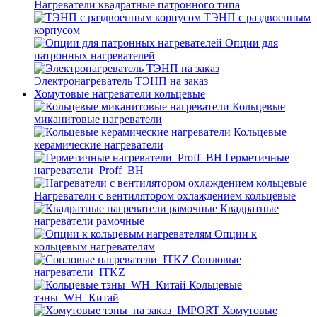
Нагреватели квадратные патронного типа
ТЭНП с раздвоенным
корпусом
Опции для
патронных нагревателей
Электронагреватель ТЭНП на заказ
Хомутовые нагреватели кольцевые
Кольцевые
миканитовые нагреватели
Кольцевые
керамические нагреватели
Герметичные
нагреватели_Proff_BH
Нагреватели с вентилятором охлаждением кольцевые
Квадратные
нагреватели рамочные
Опции к
кольцевым нагревателям
Cопловые
нагреватели_ITKZ
Кольцевые
тэны_WH_Китай
Хомутовые