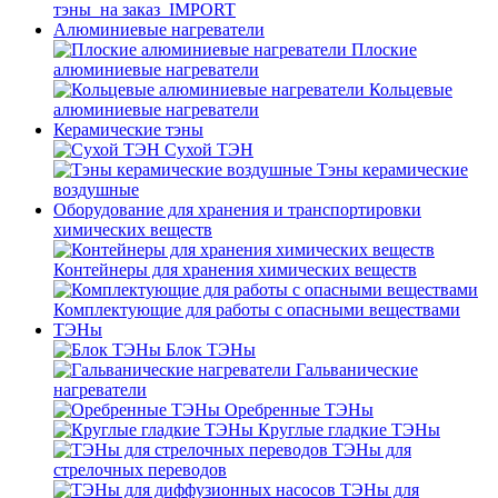
тэны_на заказ_IMPORT
Алюминиевые нагреватели
Плоские
алюминиевые нагреватели
Кольцевые
алюминиевые нагреватели
Керамические тэны
Сухой ТЭН
Тэны керамические
воздушные
Оборудование для хранения и транспортировки
химических веществ
Контейнеры для хранения химических веществ
Комплектующие для работы с опасными веществами
ТЭНы
Блок ТЭНы
Гальванические
нагреватели
Оребренные ТЭНы
Круглые гладкие ТЭНы
ТЭНы для
стрелочных переводов
ТЭНы для