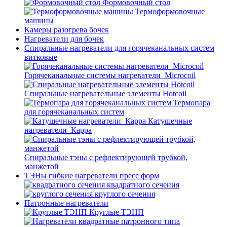
Формовочный стол
Термоформовочные
машины
Камеры разогрева бочек
Нагреватели для бочек
Спиральные нагреватели для горячеканальных систем
витковые
Горячеканальные системы нагреватели_Microcoil
Спиральные нагревательные элементы Hotcoil
Термопара
для горячеканальных систем
Катушечные
нагреватели_Карра
Спиральные тэны с рефлектирующей трубкой,
манжетой
ТЭНы гибкие нагреватели пресс форм
квадратного сечения
круглого сечения
Патронные нагреватели
Круглые ТЭНП