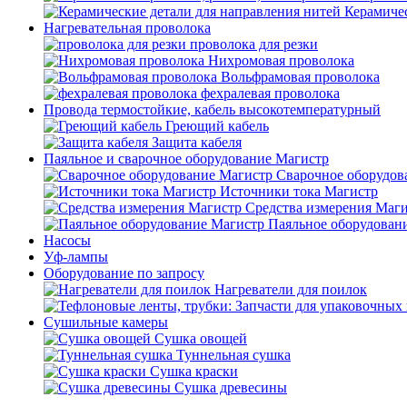
Керамичес
Нагревательная проволока
проволока для резки
Нихромовая проволока
Вольфрамовая проволока
фехралевая проволока
Провода термостойкие, кабель высокотемпературный
Греющий кабель
Защита кабеля
Паяльное и сварочное оборудование Магистр
Сварочное оборудов
Источники тока Магистр
Средства измерения Маг
Паяльное оборудован
Насосы
Уф-лампы
Оборудование по запросу
Нагреватели для поилок
Сушильные камеры
Сушка овощей
Туннельная сушка
Сушка краски
Сушка древесины