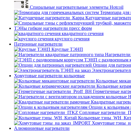
Спиральные нагревательные элементы Hotcoil
Термопара для
Катушечные нагреват
ТЭНы гибкие нагреватели пресс форм
квадратного сечения
круглого сечения
Патронные нагреватели
Круглые ТЭНП
Нагреватели
ТЭНП с раздвоенным 
Опции для патрон
Электронагревател
Хомутовые нагреватели кольцевые
Кольцевые микан
Кольцевые керам
Герметичные нагр
Н
Квадратные нагрев
Опции к кольцевым 
Cопловые нагреватели_
Кольцевые тэны_WH_Ки
Хомутовые тэны_н
Алюминиевые нагреватели