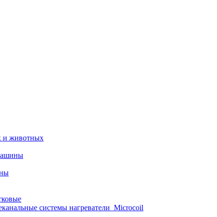
х и животных
машины
ины
тковые
еканальные системы нагреватели_Microcoil