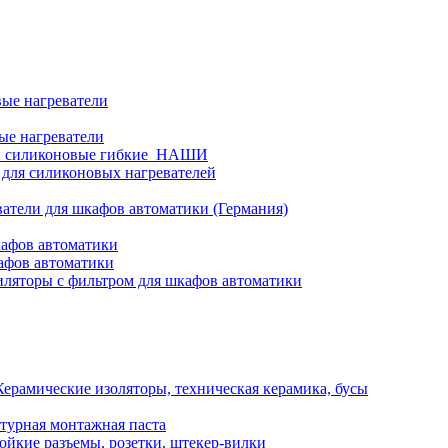
ые нагреватели
ые нагреватели
и силиконовые гибкие_НАШИ
 для силиконовых нагревателей
атели для шкафов автоматики (Германия)
кафов автоматики
афов автоматики
ляторы с фильтром для шкафов автоматики
Керамические изоляторы, техническая керамика, бусы
турная монтажная паста
ойкие разъемы, розетки, штекер-вилки