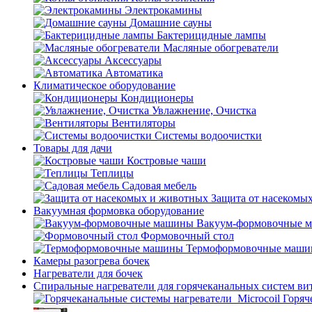
Электрокамины
Домашние сауны
Бактерицидные лампы
Масляные обогреватели
Аксессуары
Автоматика
Климатическое оборудование
Кондиционеры
Увлажнение, Очистка
Вентиляторы
Системы водоочистки
Товары для дачи
Костровые чаши
Теплицы
Садовая мебель
Защита от насекомы
Вакуумная формовка оборудование
Вакуум-формовочные 
Формовочный стол
Термоформовочные маш
Камеры разогрева бочек
Нагреватели для бочек
Спиральные нагреватели для горячеканальных систем ви
Горяч