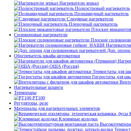
Нагреватели зеркал
Полиэстровый нагреватель
Полиамидный нагреватель
Слюдяные нагреватели
Пленочный нагреватель
Плоские миканитов
Силиконовые нагреватели
Плоские силиконов
Нагревател
Доп. опции
Обогреватель шкафа автоматики
Нагрев
ОША (Россия)
Термостаты для ш
Гигростаты для шк
Венти
Нагревательные шланги
Термопары
PT100
Регуляторы, реле
Материалы для нагревательных элементов
Клеммные колодки
Высокотемпера
Термост