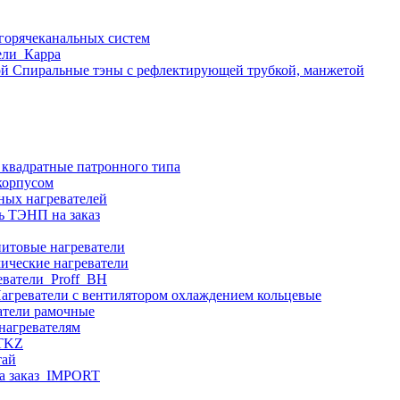
 горячеканальных систем
ели_Карра
Спиральные тэны с рефлектирующей трубкой, манжетой
 квадратные патронного типа
корпусом
ных нагревателей
ь ТЭНП на заказ
итовые нагреватели
ические нагреватели
еватели_Proff_BH
агреватели с вентилятором охлаждением кольцевые
атели рамочные
нагревателям
ITKZ
тай
а заказ_IMPORT