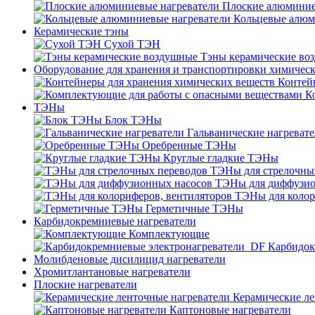
Плоские алюминие
Кольцевые алюм
Керамические тэны
Сухой ТЭН
Тэны керамические во
Оборудование для хранения и транспортировки химичес
Контей
К
ТЭНы
Блок ТЭНы
Гальванические нагреват
Оребренные ТЭНы
Круглые гладкие ТЭНы
ТЭНы для стрелочны
ТЭНы для диффузио
ТЭНы для колор
Герметичные ТЭНы
Карбидокремниевые нагреватели
Комплектующие
Карбидок
Молибденовые дисилицид нагреватели
Хромитлантановые нагреватели
Плоские нагреватели
Керамические ле
Каптоновые нагреватели