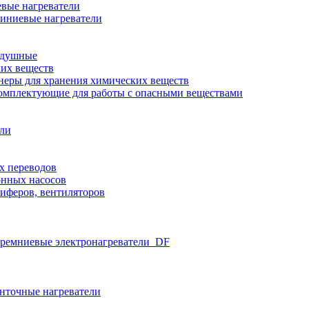
вые нагреватели
иниевые нагреватели
здушные
ких веществ
неры для хранения химических веществ
омплектующие для работы с опасными веществами
ели
х переводов
нных насосов
иферов, вентиляторов
ремниевые электронагреватели_DF
нточные нагреватели