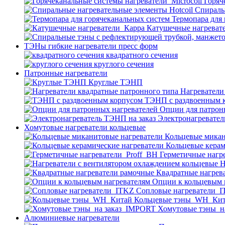
Горяч
Спираль
Термопара для
Катушечные нагреват
ТЭНы гибкие нагреватели пресс форм
квадратного сечения
круглого сечения
Патронные нагреватели
Круглые ТЭНП
Нагреватели
ТЭНП с раздвоенным 
Опции для патрон
Электронагревател
Хомутовые нагреватели кольцевые
Кольцевые микан
Кольцевые керам
Герметичные нагр
Н
Квадратные нагрев
Опции к кольцевым 
Cопловые нагреватели_
Кольцевые тэны_WH_Ки
Хомутовые тэны_н
Алюминиевые нагреватели