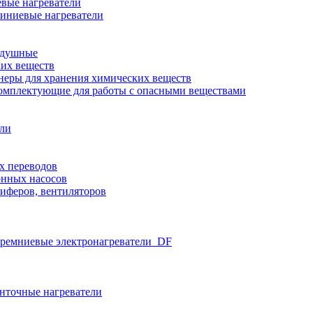
вые нагреватели
иниевые нагреватели
здушные
ких веществ
неры для хранения химических веществ
омплектующие для работы с опасными веществами
ели
х переводов
нных насосов
иферов, вентиляторов
ремниевые электронагреватели_DF
нточные нагреватели