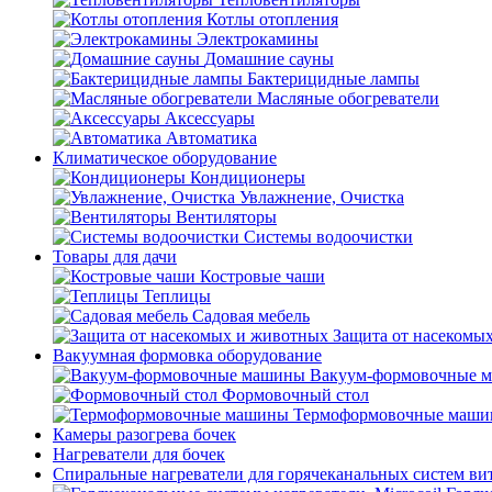
Котлы отопления
Электрокамины
Домашние сауны
Бактерицидные лампы
Масляные обогреватели
Аксессуары
Автоматика
Климатическое оборудование
Кондиционеры
Увлажнение, Очистка
Вентиляторы
Системы водоочистки
Товары для дачи
Костровые чаши
Теплицы
Садовая мебель
Защита от насекомы
Вакуумная формовка оборудование
Вакуум-формовочные 
Формовочный стол
Термоформовочные маш
Камеры разогрева бочек
Нагреватели для бочек
Спиральные нагреватели для горячеканальных систем ви