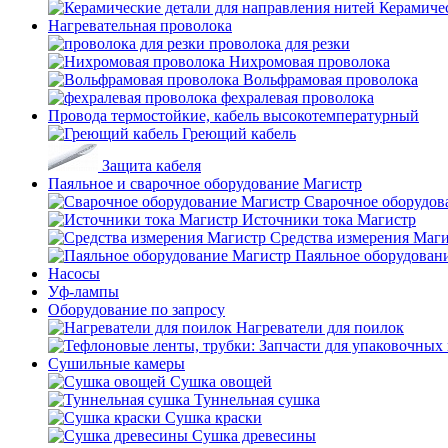
Керамичес
Нагревательная проволока
проволока для резки
Нихромовая проволока
Вольфрамовая проволока
фехралевая проволока
Провода термостойкие, кабель высокотемпературный
Греющий кабель
Защита кабеля
Паяльное и сварочное оборудование Магистр
Сварочное оборудов
Источники тока Магистр
Средства измерения Маг
Паяльное оборудован
Насосы
Уф-лампы
Оборудование по запросу
Нагреватели для поилок
Сушильные камеры
Сушка овощей
Туннельная сушка
Сушка краски
Сушка древесины