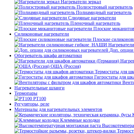
Нагреватели зеркал
Полиэстровый нагреватель
Полиамидный нагреватель
Слюдяные нагреватели
Пленочный нагреватель
Плоские миканитов
Силиконовые нагреватели
Плоские силиконов
Нагревател
Доп. опции
Обогреватель шкафа автоматики
Нагрев
ОША (Россия)
Термостаты для ш
Гигростаты для шк
Венти
Нагревательные шланги
Термопары
PT100
Регуляторы, реле
Материалы для нагревательных элементов
Клеммные колодки
Высокотемпера
Термост