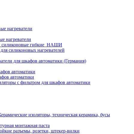
ые нагреватели
ые нагреватели
и силиконовые гибкие_НАШИ
 для силиконовых нагревателей
атели для шкафов автоматики (Германия)
кафов автоматики
афов автоматики
ляторы с фильтром для шкафов автоматики
Керамические изоляторы, техническая керамика, бусы
турная монтажная паста
ойкие разъемы, розетки, штекер-вилки