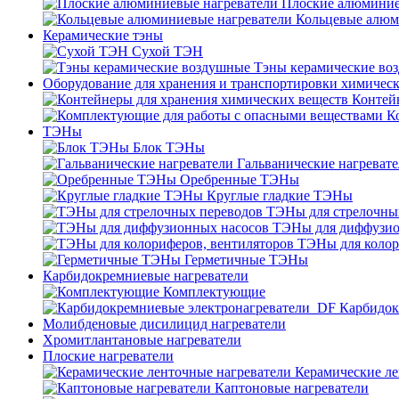
Плоские алюминие
Кольцевые алюм
Керамические тэны
Сухой ТЭН
Тэны керамические во
Оборудование для хранения и транспортировки химичес
Контей
К
ТЭНы
Блок ТЭНы
Гальванические нагреват
Оребренные ТЭНы
Круглые гладкие ТЭНы
ТЭНы для стрелочны
ТЭНы для диффузио
ТЭНы для колор
Герметичные ТЭНы
Карбидокремниевые нагреватели
Комплектующие
Карбидок
Молибденовые дисилицид нагреватели
Хромитлантановые нагреватели
Плоские нагреватели
Керамические ле
Каптоновые нагреватели