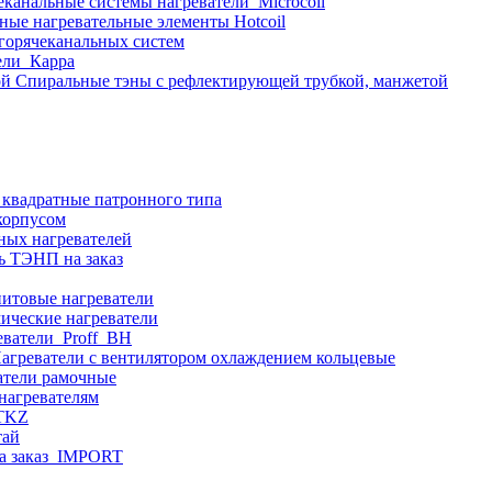
еканальные системы нагреватели_Microcoil
ные нагревательные элементы Hotcoil
 горячеканальных систем
ели_Карра
Спиральные тэны с рефлектирующей трубкой, манжетой
 квадратные патронного типа
корпусом
ных нагревателей
ь ТЭНП на заказ
итовые нагреватели
ические нагреватели
еватели_Proff_BH
агреватели с вентилятором охлаждением кольцевые
атели рамочные
нагревателям
ITKZ
тай
а заказ_IMPORT