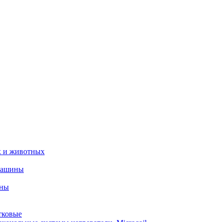
х и животных
машины
ины
тковые