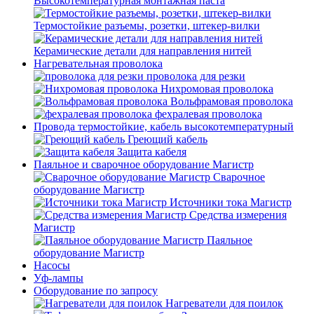
Высокотемпературная монтажная паста
Термостойкие разъемы, розетки, штекер-вилки
Керамические детали для направления нитей
Нагревательная проволока
проволока для резки
Нихромовая проволока
Вольфрамовая проволока
фехралевая проволока
Провода термостойкие, кабель высокотемпературный
Греющий кабель
Защита кабеля
Паяльное и сварочное оборудование Магистр
Сварочное
оборудование Магистр
Источники тока Магистр
Средства измерения
Магистр
Паяльное
оборудование Магистр
Насосы
Уф-лампы
Оборудование по запросу
Нагреватели для поилок