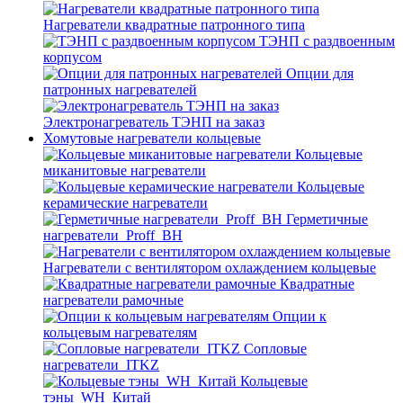
Нагреватели квадратные патронного типа
ТЭНП с раздвоенным
корпусом
Опции для
патронных нагревателей
Электронагреватель ТЭНП на заказ
Хомутовые нагреватели кольцевые
Кольцевые
миканитовые нагреватели
Кольцевые
керамические нагреватели
Герметичные
нагреватели_Proff_BH
Нагреватели с вентилятором охлаждением кольцевые
Квадратные
нагреватели рамочные
Опции к
кольцевым нагревателям
Cопловые
нагреватели_ITKZ
Кольцевые
тэны_WH_Китай