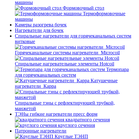
машины
Формовочный стол
Термоформовочные
машины
Камеры разогрева бочек
Нагреватели для бочек
Спиральные нагреватели для горячеканальных систем
витковые
Горячеканальные системы нагреватели_Microcoil
Спиральные нагревательные элементы Hotcoil
Термопара
для горячеканальных систем
Катушечные
нагреватели_Карра
Спиральные тэны с рефлектирующей трубкой,
манжетой
ТЭНы гибкие нагреватели пресс форм
квадратного сечения
круглого сечения
Патронные нагреватели
Круглые ТЭНП