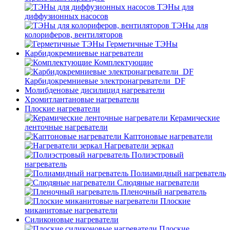
ТЭНы для
диффузионных насосов
ТЭНы для
колориферов, вентиляторов
Герметичные ТЭНы
Карбидокремниевые нагреватели
Комплектующие
Карбидокремниевые электронагреватели_DF
Молибденовые дисилицид нагреватели
Хромитлантановые нагреватели
Плоские нагреватели
Керамические
ленточные нагреватели
Каптоновые нагреватели
Нагреватели зеркал
Полиэстровый
нагреватель
Полиамидный нагреватель
Слюдяные нагреватели
Пленочный нагреватель
Плоские
миканитовые нагреватели
Силиконовые нагреватели
Плоские