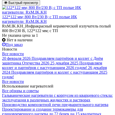
Быстрый просмотр
122*122 мм; 800 Вт/230 В; с ТП полые ИК
нагреватели_RxM.IK.KH
RxM.IK.KH_Инфракрасный керамический излучатель полый
800 Вт/230 В, 122*122 мм; с ТП
Не указана цена
за 1
Нет в наличии
Под заказ
Новости
Все новости
20 февраля 2026
Поздравляем партнёров и коллег с Днём
защитника Отечества 2026
25 декабря 2025
Поздравляем
коллег и партнёров с наступающим 2026 годом!
26 декабря
2024
Поздравляем партнёров и коллег с наступающим 2025
годом!
Все новости
Использование нагревателей
Все обзоры и советы
Гальванические нагреватели с корпусом из кварцевого стекла:
эксплуатация в различных жидкостях и растворах
Производство композитной печи предварительного нагрева
Проектирование и создание термокамеры для
единовременного нагрева до 72 бочек на 15 квадратных