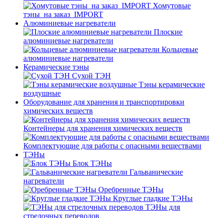
Хомутовые
тэны_на заказ_IMPORT
Алюминиевые нагреватели
Плоские
алюминиевые нагреватели
Кольцевые
алюминиевые нагреватели
Керамические тэны
Сухой ТЭН
Тэны керамические
воздушные
Оборудование для хранения и транспортировки
химических веществ
Контейнеры для хранения химических веществ
Комплектующие для работы с опасными веществами
ТЭНы
Блок ТЭНы
Гальванические
нагреватели
Оребренные ТЭНы
Круглые гладкие ТЭНы
ТЭНы для
стрелочных переводов