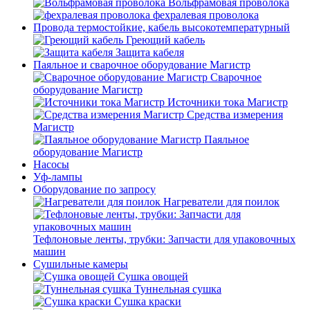
Вольфрамовая проволока
фехралевая проволока
Провода термостойкие, кабель высокотемпературный
Греющий кабель
Защита кабеля
Паяльное и сварочное оборудование Магистр
Сварочное
оборудование Магистр
Источники тока Магистр
Средства измерения
Магистр
Паяльное
оборудование Магистр
Насосы
Уф-лампы
Оборудование по запросу
Нагреватели для поилок
Тефлоновые ленты, трубки: Запчасти для упаковочных
машин
Сушильные камеры
Сушка овощей
Туннельная сушка
Сушка краски