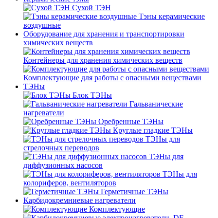
Сухой ТЭН
Тэны керамические
воздушные
Оборудование для хранения и транспортировки
химических веществ
Контейнеры для хранения химических веществ
Комплектующие для работы с опасными веществами
ТЭНы
Блок ТЭНы
Гальванические
нагреватели
Оребренные ТЭНы
Круглые гладкие ТЭНы
ТЭНы для
стрелочных переводов
ТЭНы для
диффузионных насосов
ТЭНы для
колориферов, вентиляторов
Герметичные ТЭНы
Карбидокремниевые нагреватели
Комплектующие