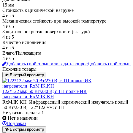
15 мм
Стойкость к циклической нагрузке
4 из 5
Механическая стойкость при высокой температуре
4 из 5
Защитное покрытие поверхности (глазурь)
4 из 5
Качество исполнения
4 из 5
Влаго/Пылезащита
4 из 5
Добавить свой отзыв или задать вопрос
Добавить свой отзыв
Похожие товары
Быстрый просмотр
122*122 мм; 50 Вт/230 В; с ТП полые ИК
нагреватели_RxM.IK.KH
RxM.IK.KH_Инфракрасный керамический излучатель полый
50 Вт/230 В, 122*122 мм; с ТП
Не указана цена
за 1
Нет в наличии
Под заказ
Быстрый просмотр