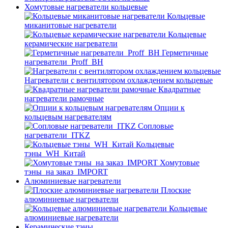
Хомутовые нагреватели кольцевые
Кольцевые
миканитовые нагреватели
Кольцевые
керамические нагреватели
Герметичные
нагреватели_Proff_BH
Нагреватели с вентилятором охлаждением кольцевые
Квадратные
нагреватели рамочные
Опции к
кольцевым нагревателям
Cопловые
нагреватели_ITKZ
Кольцевые
тэны_WH_Китай
Хомутовые
тэны_на заказ_IMPORT
Алюминиевые нагреватели
Плоские
алюминиевые нагреватели
Кольцевые
алюминиевые нагреватели
Керамические тэны