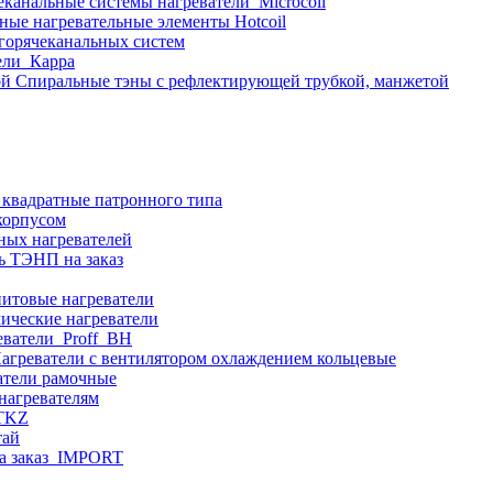
еканальные системы нагреватели_Microcoil
ные нагревательные элементы Hotcoil
 горячеканальных систем
ели_Карра
Спиральные тэны с рефлектирующей трубкой, манжетой
 квадратные патронного типа
корпусом
ных нагревателей
ь ТЭНП на заказ
итовые нагреватели
ические нагреватели
еватели_Proff_BH
агреватели с вентилятором охлаждением кольцевые
атели рамочные
нагревателям
ITKZ
тай
а заказ_IMPORT