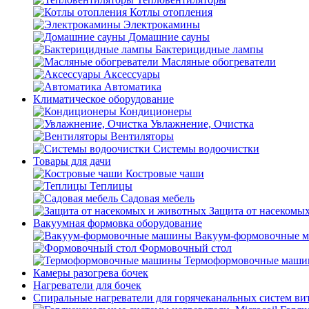
Котлы отопления
Электрокамины
Домашние сауны
Бактерицидные лампы
Масляные обогреватели
Аксессуары
Автоматика
Климатическое оборудование
Кондиционеры
Увлажнение, Очистка
Вентиляторы
Системы водоочистки
Товары для дачи
Костровые чаши
Теплицы
Садовая мебель
Защита от насекомы
Вакуумная формовка оборудование
Вакуум-формовочные 
Формовочный стол
Термоформовочные маш
Камеры разогрева бочек
Нагреватели для бочек
Спиральные нагреватели для горячеканальных систем ви