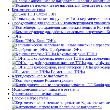
Плоские алюминие
Кольцевые алюм
Керамические тэны
Сухой ТЭН
Тэны керамические во
Оборудование для хранения и транспортировки химичес
Контей
К
ТЭНы
Блок ТЭНы
Гальванические нагреват
Оребренные ТЭНы
Круглые гладкие ТЭНы
ТЭНы для стрелочны
ТЭНы для диффузио
ТЭНы для колор
Герметичные ТЭНы
Карбидокремниевые нагреватели
Комплектующие
Карбидок
Молибденовые дисилицид нагреватели
Хромитлантановые нагреватели
Плоские нагреватели
Керамические ле
Каптоновые нагреватели