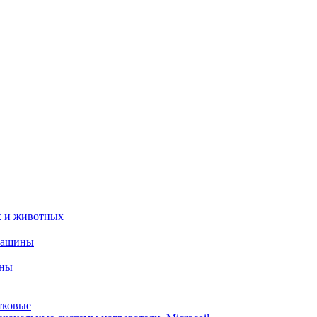
х и животных
машины
ины
тковые