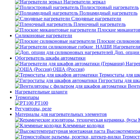
Нагреватели зеркал
Полиэстровый нагреватель
Полиамидный нагреватель
Слюдяные нагреватели
Пленочный нагреватель
Плоские миканитов
Силиконовые нагреватели
Плоские силиконов
Нагревател
Доп. опции
Обогреватель шкафа автоматики
Нагрев
ОША (Россия)
Термостаты для ш
Гигростаты для шк
Венти
Нагревательные шланги
Термопары
PT100
Регуляторы, реле
Материалы для нагревательных элементов
Клеммные колодки
Высокотемпера
Термост