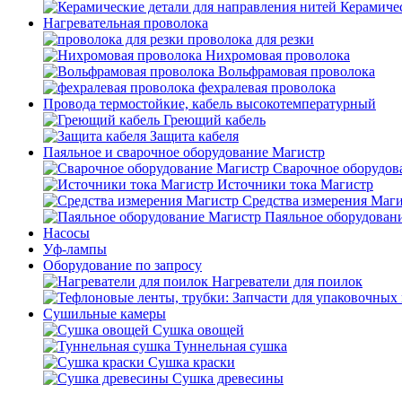
Керамичес
Нагревательная проволока
проволока для резки
Нихромовая проволока
Вольфрамовая проволока
фехралевая проволока
Провода термостойкие, кабель высокотемпературный
Греющий кабель
Защита кабеля
Паяльное и сварочное оборудование Магистр
Сварочное оборудов
Источники тока Магистр
Средства измерения Маг
Паяльное оборудован
Насосы
Уф-лампы
Оборудование по запросу
Нагреватели для поилок
Сушильные камеры
Сушка овощей
Туннельная сушка
Сушка краски
Сушка древесины