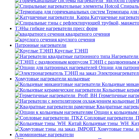
Горяч
Спираль
Термопара для
Катушечные нагреват
ТЭНы гибкие нагреватели пресс форм
квадратного сечения
круглого сечения
Патронные нагреватели
Круглые ТЭНП
Нагреватели
ТЭНП с раздвоенным 
Опции для патрон
Электронагревател
Хомутовые нагреватели кольцевые
Кольцевые микан
Кольцевые керам
Герметичные нагр
Н
Квадратные нагрев
Опции к кольцевым 
Cопловые нагреватели_
Кольцевые тэны_WH_Ки
Хомутовые тэны_н
Алюминиевые нагреватели