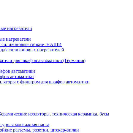
ые нагреватели
ые нагреватели
и силиконовые гибкие_НАШИ
 для силиконовых нагревателей
атели для шкафов автоматики (Германия)
кафов автоматики
афов автоматики
ляторы с фильтром для шкафов автоматики
Керамические изоляторы, техническая керамика, бусы
турная монтажная паста
ойкие разъемы, розетки, штекер-вилки