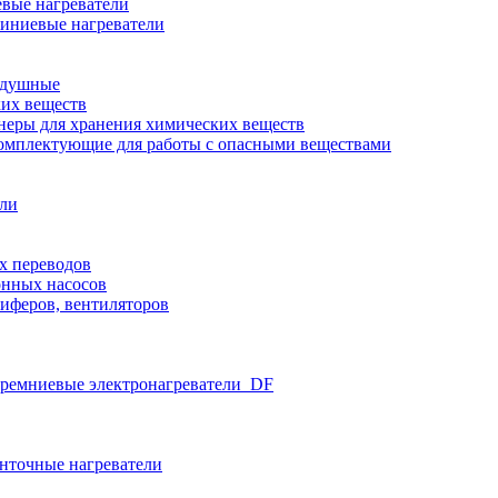
вые нагреватели
иниевые нагреватели
здушные
ких веществ
неры для хранения химических веществ
омплектующие для работы с опасными веществами
ели
х переводов
нных насосов
иферов, вентиляторов
ремниевые электронагреватели_DF
нточные нагреватели