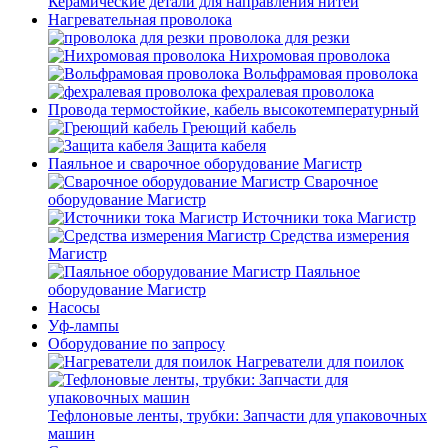
Керамические детали для направления нитей
Нагревательная проволока
проволока для резки
Нихромовая проволока
Вольфрамовая проволока
фехралевая проволока
Провода термостойкие, кабель высокотемпературный
Греющий кабель
Защита кабеля
Паяльное и сварочное оборудование Магистр
Сварочное
оборудование Магистр
Источники тока Магистр
Средства измерения
Магистр
Паяльное
оборудование Магистр
Насосы
Уф-лампы
Оборудование по запросу
Нагреватели для поилок
Тефлоновые ленты, трубки: Запчасти для упаковочных
машин