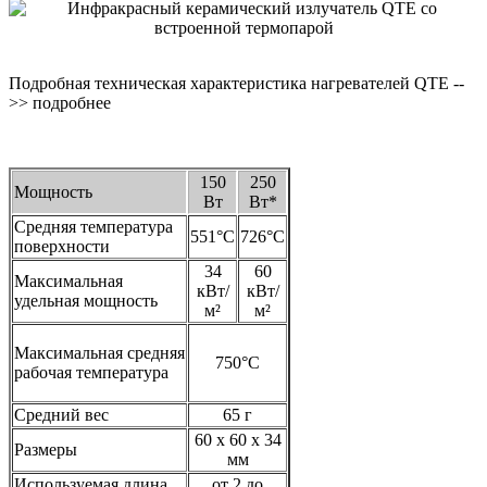
Подробная техническая характеристика нагревателей QTE --
>> подробнее
150
250
Мощность
Вт
Вт*
Средняя температура
551°C
726°C
поверхности
34
60
Максимальная
кВт/
кВт/
удельная мощность
м²
м²
Максимальная средняя
750°C
рабочая температура
Средний вес
65 г
60 x 60 x 34
Размеры
мм
Используемая длина
от 2 до