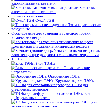
алюминиевые нагреватели
Кольцевые
алюминиевые нагреватели
Керамические тэны
Сухой ТЭН
Тэны керамические
воздушные
Оборудование для хранения и транспортировки
химических веществ
Контейнеры для хранения химических веществ
Комплектующие для работы с опасными веществами
ТЭНы
Блок ТЭНы
Гальванические
нагреватели
Оребренные ТЭНы
Круглые гладкие ТЭНы
ТЭНы для
стрелочных переводов
ТЭНы для
диффузионных насосов
ТЭНы для
колориферов, вентиляторов