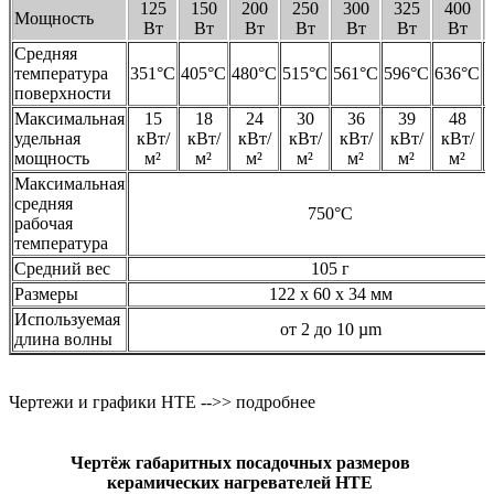
125
150
200
250
300
325
400
Мощность
Вт
Вт
Вт
Вт
Вт
Вт
Вт
Средняя
температура
351°C
405°C
480°C
515°C
561°C
596°C
636°C
поверхности
Максимальная
15
18
24
30
36
39
48
удельная
кВт/
кВт/
кВт/
кВт/
кВт/
кВт/
кВт/
мощность
м²
м²
м²
м²
м²
м²
м²
Максимальная
средняя
750°C
рабочая
температура
Средний вес
105 г
Размеры
122 x 60 x 34 мм
Используемая
от 2 до 10 µm
длина волны
Чертежи и графики HTE -->> подробнее
Чертёж габаритных посадочных размеров
керамических нагревателей HTE