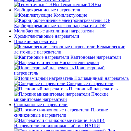
Герметичные ТЭНы
Карбидокремниевые нагреватели
Комплектующие
Карбидокремниевые электронагреватели_DF
Молибденовые дисилицид нагреватели
Хромитлантановые нагреватели
Плоские нагреватели
Керамические
ленточные нагреватели
Каптоновые нагреватели
Нагреватели зеркал
Полиэстровый
нагреватель
Полиамидный нагреватель
Слюдяные нагреватели
Пленочный нагреватель
Плоские
миканитовые нагреватели
Силиконовые нагреватели
Плоские
силиконовые нагреватели
Нагреватели силиконовые гибкие_НАШИ
Доп.