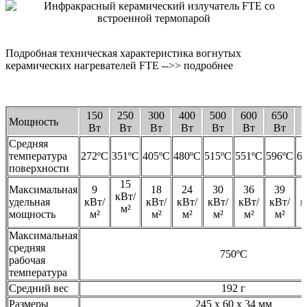
Подробная техническая характеристика вогнутых
керамических нагревателей FTE -->> подробнее
150
250
300
400
500
600
650
Мощность
Вт
Вт
Вт
Вт
Вт
Вт
Вт
Средняя
температура
272ºC
351ºC
405ºC
480ºC
515ºC
551ºC
596ºC
6
поверхности
15
Максимальная
9
18
24
30
36
39
кВт/
удельная
кВт/
кВт/
кВт/
кВт/
кВт/
кВт/
к
м²
мощность
м²
м²
м²
м²
м²
м²
Максимальная
средняя
750ºC
рабочая
температура
Средний вес
192 г
Размеры
245 x 60 x 34 мм