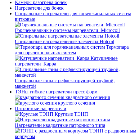
Камеры разогрева бочек
Нагреватели для бочек
Спиральные нагреватели для горячеканальных систем
витковые
Горячеканальные системы нагреватели_Microcoil
Спиральные нагревательные элементы Hotcoil
Термопара
для горячеканальных систем
Катушечные
нагреватели_Карра
Спиральные тэны с рефлектирующей трубкой,
манжетой
ТЭНы гибкие нагреватели пресс форм
квадратного сечения
круглого сечения
Патронные нагреватели
Круглые ТЭНП
Нагреватели квадратные патронного типа
ТЭНП с раздвоенным
корпусом