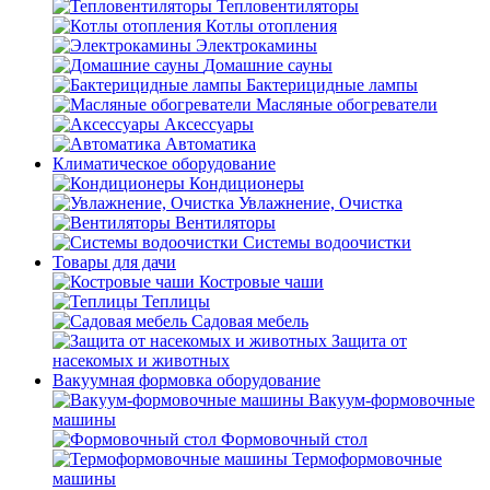
Тепловентиляторы
Котлы отопления
Электрокамины
Домашние сауны
Бактерицидные лампы
Масляные обогреватели
Аксессуары
Автоматика
Климатическое оборудование
Кондиционеры
Увлажнение, Очистка
Вентиляторы
Системы водоочистки
Товары для дачи
Костровые чаши
Теплицы
Садовая мебель
Защита от
насекомых и животных
Вакуумная формовка оборудование
Вакуум-формовочные
машины
Формовочный стол
Термоформовочные
машины