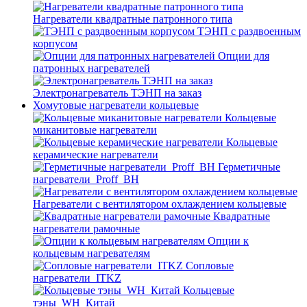
Нагреватели квадратные патронного типа
ТЭНП с раздвоенным
корпусом
Опции для
патронных нагревателей
Электронагреватель ТЭНП на заказ
Хомутовые нагреватели кольцевые
Кольцевые
миканитовые нагреватели
Кольцевые
керамические нагреватели
Герметичные
нагреватели_Proff_BH
Нагреватели с вентилятором охлаждением кольцевые
Квадратные
нагреватели рамочные
Опции к
кольцевым нагревателям
Cопловые
нагреватели_ITKZ
Кольцевые
тэны_WH_Китай