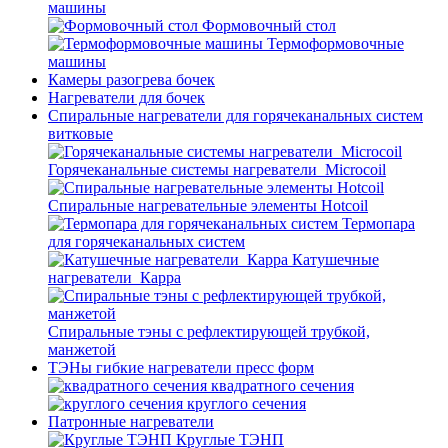
машины
Формовочный стол
Термоформовочные
машины
Камеры разогрева бочек
Нагреватели для бочек
Спиральные нагреватели для горячеканальных систем
витковые
Горячеканальные системы нагреватели_Microcoil
Спиральные нагревательные элементы Hotcoil
Термопара
для горячеканальных систем
Катушечные
нагреватели_Карра
Спиральные тэны с рефлектирующей трубкой,
манжетой
ТЭНы гибкие нагреватели пресс форм
квадратного сечения
круглого сечения
Патронные нагреватели
Круглые ТЭНП