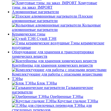
Хомутовые
тэны_на заказ_IMPORT
Алюминиевые нагреватели
Плоские
алюминиевые нагреватели
Кольцевые
алюминиевые нагреватели
Керамические тэны
Сухой ТЭН
Тэны керамические
воздушные
Оборудование для хранения и транспортировки
химических веществ
Контейнеры для хранения химических веществ
Комплектующие для работы с опасными веществами
ТЭНы
Блок ТЭНы
Гальванические
нагреватели
Оребренные ТЭНы
Круглые гладкие ТЭНы
ТЭНы для
стрелочных переводов