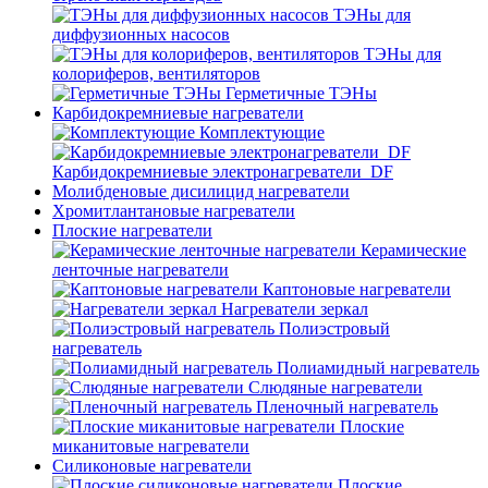
ТЭНы для
диффузионных насосов
ТЭНы для
колориферов, вентиляторов
Герметичные ТЭНы
Карбидокремниевые нагреватели
Комплектующие
Карбидокремниевые электронагреватели_DF
Молибденовые дисилицид нагреватели
Хромитлантановые нагреватели
Плоские нагреватели
Керамические
ленточные нагреватели
Каптоновые нагреватели
Нагреватели зеркал
Полиэстровый
нагреватель
Полиамидный нагреватель
Слюдяные нагреватели
Пленочный нагреватель
Плоские
миканитовые нагреватели
Силиконовые нагреватели
Плоские