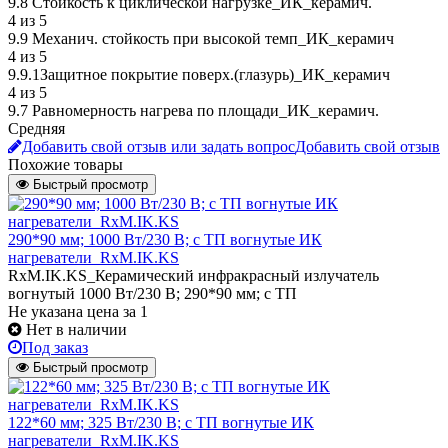
9.8 Стойкость к циклической нагрузке_ИК_керамич.
4 из 5
9.9 Механич. стойкость при высокой темп_ИК_керамич
4 из 5
9.9.1Защитное покрытие поверх.(глазурь)_ИК_керамич
4 из 5
9.7 Равномерность нагрева по площади_ИК_керамич.
Средняя
Добавить свой отзыв или задать вопрос
Добавить свой отзыв
Похожие товары
Быстрый просмотр
290*90 мм; 1000 Вт/230 В; с ТП вогнутые ИК
нагреватели_RxM.IK.KS
RxM.IK.KS_Керамический инфракрасный излучатель
вогнутый 1000 Вт/230 В; 290*90 мм; с ТП
Не указана цена
за 1
Нет в наличии
Под заказ
Быстрый просмотр
122*60 мм; 325 Вт/230 В; с ТП вогнутые ИК
нагреватели_RxM.IK.KS