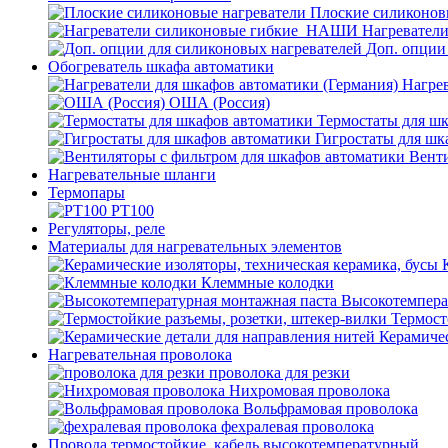
Плоские силиконов
Нагревател
Доп. опции
Обогреватель шкафа автоматики
Нагрев
ОША (Россия)
Термостаты для ш
Гигростаты для шк
Венти
Нагревательные шланги
Термопары
PT100
Регуляторы, реле
Материалы для нагревательных элементов
Клеммные колодки
Высокотемпера
Термост
Керамичес
Нагревательная проволока
проволока для резки
Нихромовая проволока
Вольфрамовая проволока
фехралевая проволока
Провода термостойкие, кабель высокотемпературный