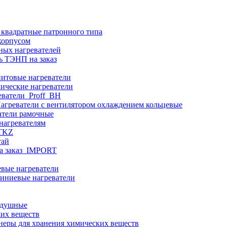
 квадратные патронного типа
корпусом
ных нагревателей
ь ТЭНП на заказ
итовые нагреватели
ические нагреватели
еватели_Proff_BH
агреватели с вентилятором охлаждением кольцевые
атели рамочные
нагревателям
ITKZ
тай
а заказ_IMPORT
вые нагреватели
иниевые нагреватели
здушные
ких веществ
неры для хранения химических веществ