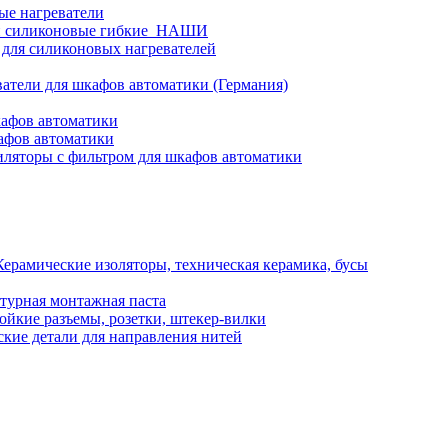
ые нагреватели
и силиконовые гибкие_НАШИ
 для силиконовых нагревателей
атели для шкафов автоматики (Германия)
кафов автоматики
афов автоматики
ляторы с фильтром для шкафов автоматики
Керамические изоляторы, техническая керамика, бусы
турная монтажная паста
ойкие разъемы, розетки, штекер-вилки
кие детали для направления нитей