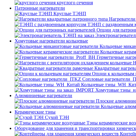
круглого сечения
Патронные нагреватели
Круглые ТЭНП
Нагреватели
ТЭНП с раздвоенным 
Опции для патрон
Электронагревател
Хомутовые нагреватели кольцевые
Кольцевые микан
Кольцевые керам
Герметичные нагр
Н
Квадратные нагрев
Опции к кольцевым 
Cопловые нагреватели_
Кольцевые тэны_WH_Ки
Хомутовые тэны_н
Алюминиевые нагреватели
Плоские алюминие
Кольцевые алюм
Керамические тэны
Сухой ТЭН
Тэны керамические во
Оборудование для хранения и транспортировки химичес
Контей