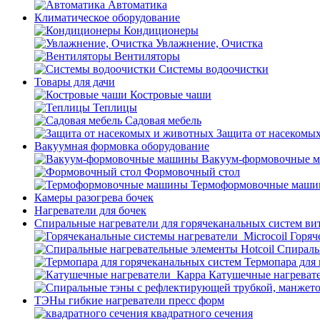
Автоматика
Климатическое оборудование
Кондиционеры
Увлажнение, Очистка
Вентиляторы
Системы водоочистки
Товары для дачи
Костровые чаши
Теплицы
Садовая мебель
Защита от насекомы
Вакуумная формовка оборудование
Вакуум-формовочные 
Формовочный стол
Термоформовочные маш
Камеры разогрева бочек
Нагреватели для бочек
Спиральные нагреватели для горячеканальных систем ви
Горяч
Спираль
Термопара для
Катушечные нагреват
ТЭНы гибкие нагреватели пресс форм
квадратного сечения