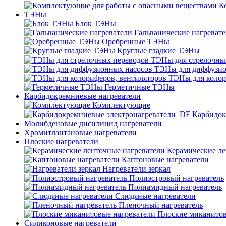
К
ТЭНы
Блок ТЭНы
Гальванические нагреват
Оребренные ТЭНы
Круглые гладкие ТЭНы
ТЭНы для стрелочны
ТЭНы для диффузио
ТЭНы для колор
Герметичные ТЭНы
Карбидокремниевые нагреватели
Комплектующие
Карбидок
Молибденовые дисилицид нагреватели
Хромитлантановые нагреватели
Плоские нагреватели
Керамические ле
Каптоновые нагреватели
Нагреватели зеркал
Полиэстровый нагреватель
Полиамидный нагреватель
Слюдяные нагреватели
Пленочный нагреватель
Плоские миканитов
Силиконовые нагреватели