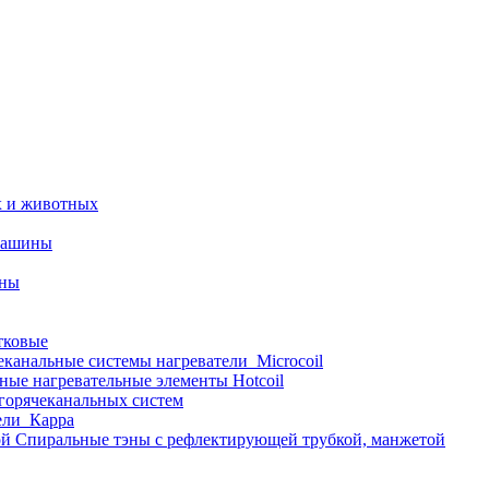
х и животных
машины
ины
тковые
еканальные системы нагреватели_Microcoil
ные нагревательные элементы Hotcoil
 горячеканальных систем
ели_Карра
Спиральные тэны с рефлектирующей трубкой, манжетой