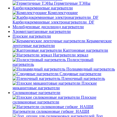
Герметичные ТЭНы
Карбидокремниевые нагреватели
Комплектующие
Карбидокремниевые электронагреватели_DF
Молибденовые дисилицид нагреватели
Хромитлантановые нагреватели
Плоские нагреватели
Керамические
ленточные нагреватели
Каптоновые нагреватели
Нагреватели зеркал
Полиэстровый
нагреватель
Полиамидный нагреватель
Слюдяные нагреватели
Пленочный нагреватель
Плоские
миканитовые нагреватели
Силиконовые нагреватели
Плоские
силиконовые нагреватели
Нагреватели силиконовые гибкие_НАШИ
Доп.