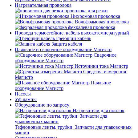
Нагревательная проволока
проволока для резки
Нихромовая проволока
Вольфрамовая проволока
фехралевая проволока
Провода термостойкие, кабель высокотемпературный
Греющий кабель
Защита кабеля
Паяльное и сварочное оборудование Магистр
Сварочное
оборудование Магистр
Источники тока Магистр
Средства измерения
Магистр
Паяльное
оборудование Магистр
Насосы
Уф-лампы
Оборудование по запросу
Нагреватели для поилок
Тефлоновые ленты, трубки: Запчасти для упаковочных
машин