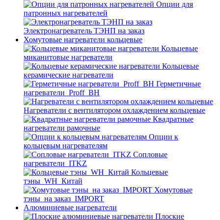
Опции для
патронных нагревателей
Электронагреватель ТЭНП на заказ
Хомутовые нагреватели кольцевые
Кольцевые
миканитовые нагреватели
Кольцевые
керамические нагреватели
Герметичные
нагреватели_Proff_BH
Нагреватели с вентилятором охлаждением кольцевые
Квадратные
нагреватели рамочные
Опции к
кольцевым нагревателям
Cопловые
нагреватели_ITKZ
Кольцевые
тэны_WH_Китай
Хомутовые
тэны_на заказ_IMPORT
Алюминиевые нагреватели
Плоские