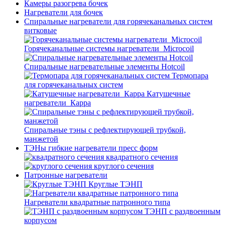
Камеры разогрева бочек
Нагреватели для бочек
Спиральные нагреватели для горячеканальных систем
витковые
Горячеканальные системы нагреватели_Microcoil
Спиральные нагревательные элементы Hotcoil
Термопара
для горячеканальных систем
Катушечные
нагреватели_Карра
Спиральные тэны с рефлектирующей трубкой,
манжетой
ТЭНы гибкие нагреватели пресс форм
квадратного сечения
круглого сечения
Патронные нагреватели
Круглые ТЭНП
Нагреватели квадратные патронного типа
ТЭНП с раздвоенным
корпусом