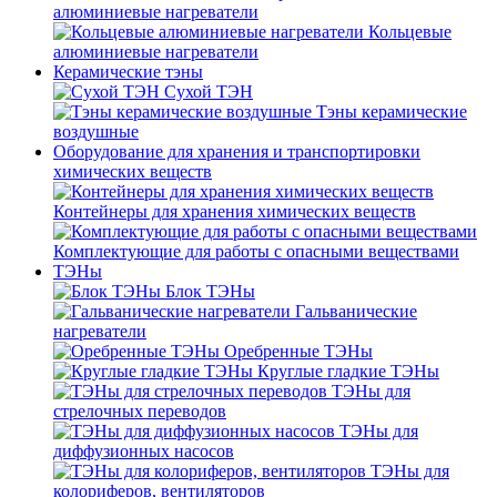
алюминиевые нагреватели
Кольцевые
алюминиевые нагреватели
Керамические тэны
Сухой ТЭН
Тэны керамические
воздушные
Оборудование для хранения и транспортировки
химических веществ
Контейнеры для хранения химических веществ
Комплектующие для работы с опасными веществами
ТЭНы
Блок ТЭНы
Гальванические
нагреватели
Оребренные ТЭНы
Круглые гладкие ТЭНы
ТЭНы для
стрелочных переводов
ТЭНы для
диффузионных насосов
ТЭНы для
колориферов, вентиляторов