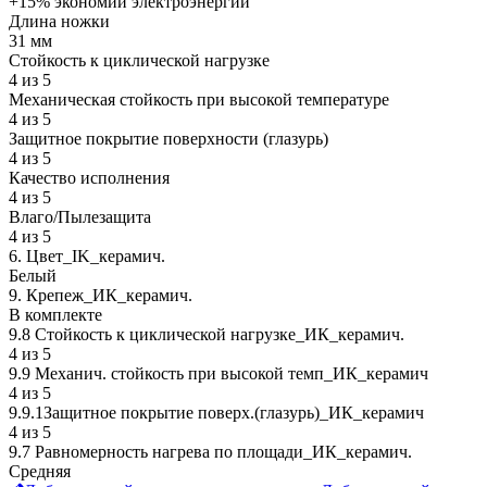
+15% экономии электроэнергии
Длина ножки
31 мм
Стойкость к циклической нагрузке
4 из 5
Механическая стойкость при высокой температуре
4 из 5
Защитное покрытие поверхности (глазурь)
4 из 5
Качество исполнения
4 из 5
Влаго/Пылезащита
4 из 5
6. Цвет_IK_керамич.
Белый
9. Крепеж_ИК_керамич.
В комплекте
9.8 Стойкость к циклической нагрузке_ИК_керамич.
4 из 5
9.9 Механич. стойкость при высокой темп_ИК_керамич
4 из 5
9.9.1Защитное покрытие поверх.(глазурь)_ИК_керамич
4 из 5
9.7 Равномерность нагрева по площади_ИК_керамич.
Средняя