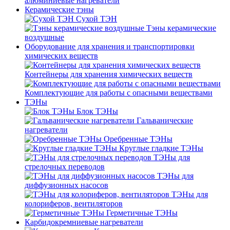
алюминиевые нагреватели
Керамические тэны
Сухой ТЭН
Тэны керамические
воздушные
Оборудование для хранения и транспортировки
химических веществ
Контейнеры для хранения химических веществ
Комплектующие для работы с опасными веществами
ТЭНы
Блок ТЭНы
Гальванические
нагреватели
Оребренные ТЭНы
Круглые гладкие ТЭНы
ТЭНы для
стрелочных переводов
ТЭНы для
диффузионных насосов
ТЭНы для
колориферов, вентиляторов
Герметичные ТЭНы
Карбидокремниевые нагреватели