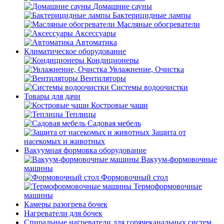
Домашние сауны
Бактерицидные лампы
Масляные обогреватели
Аксессуары
Автоматика
Климатическое оборудование
Кондиционеры
Увлажнение, Очистка
Вентиляторы
Системы водоочистки
Товары для дачи
Костровые чаши
Теплицы
Садовая мебель
Защита от
насекомых и животных
Вакуумная формовка оборудование
Вакуум-формовочные
машины
Формовочный стол
Термоформовочные
машины
Камеры разогрева бочек
Нагреватели для бочек
Спиральные нагреватели для горячеканальных систем