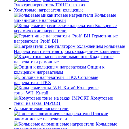
Электронагреватель ТЭНП на заказ
Хомутовые нагреватели кольцевые
Кольцевые
миканитовые нагреватели
Кольцевые
керамические нагреватели
Герметичные
нагреватели_Proff_BH
Нагреватели с вентилятором охлаждением кольцевые
Квадратные
нагреватели рамочные
Опции к
кольцевым нагревателям
Cопловые
нагреватели_ITKZ
Кольцевые
тэны_WH_Китай
Хомутовые
тэны_на заказ_IMPORT
Алюминиевые нагреватели
Плоские
алюминиевые нагреватели
Кольцевые