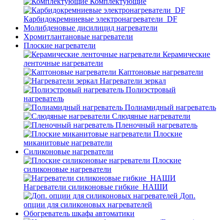
Комплектующие
Карбидокремниевые электронагреватели_DF
Молибденовые дисилицид нагреватели
Хромитлантановые нагреватели
Плоские нагреватели
Керамические
ленточные нагреватели
Каптоновые нагреватели
Нагреватели зеркал
Полиэстровый
нагреватель
Полиамидный нагреватель
Слюдяные нагреватели
Пленочный нагреватель
Плоские
миканитовые нагреватели
Силиконовые нагреватели
Плоские
силиконовые нагреватели
Нагреватели силиконовые гибкие_НАШИ
Доп.
опции для силиконовых нагревателей
Обогреватель шкафа автоматики