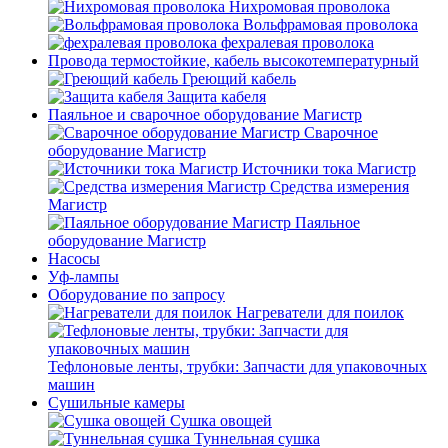
Нихромовая проволока
Вольфрамовая проволока
фехралевая проволока
Провода термостойкие, кабель высокотемпературный
Греющий кабель
Защита кабеля
Паяльное и сварочное оборудование Магистр
Сварочное
оборудование Магистр
Источники тока Магистр
Средства измерения
Магистр
Паяльное
оборудование Магистр
Насосы
Уф-лампы
Оборудование по запросу
Нагреватели для поилок
Тефлоновые ленты, трубки: Запчасти для упаковочных
машин
Сушильные камеры
Сушка овощей
Туннельная сушка