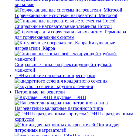
витковые
Горячеканальные системы нагреватели_Microcoil
Спиральные нагревательные элементы Hotcoil
Термопара
для горячеканальных систем
Катушечные
нагреватели_Карра
Спиральные тэны с рефлектирующей трубкой,
манжетой
ТЭНы гибкие нагреватели пресс форм
квадратного сечения
круглого сечения
Патронные нагреватели
Круглые ТЭНП
Нагреватели квадратные патронного типа
ТЭНП с раздвоенным
корпусом
Опции для
патронных нагревателей