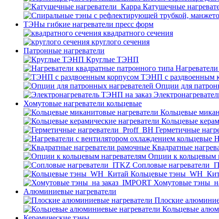
Катушечные нагреват
ТЭНы гибкие нагреватели пресс форм
квадратного сечения
круглого сечения
Патронные нагреватели
Круглые ТЭНП
Нагреватели
ТЭНП с раздвоенным 
Опции для патрон
Электронагревател
Хомутовые нагреватели кольцевые
Кольцевые микан
Кольцевые керам
Герметичные нагр
Н
Квадратные нагрев
Опции к кольцевым 
Cопловые нагреватели_
Кольцевые тэны_WH_Ки
Хомутовые тэны_н
Алюминиевые нагреватели
Плоские алюминие
Кольцевые алюм
Керамические тэны