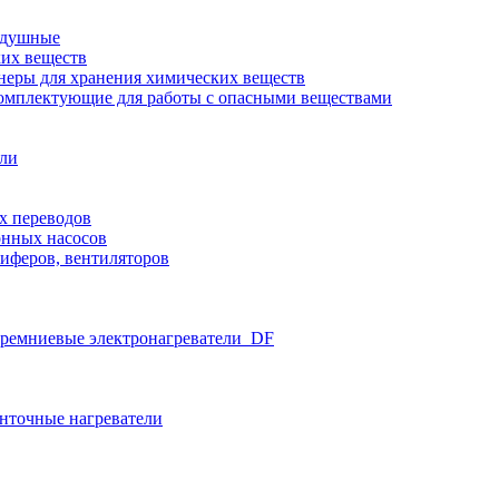
здушные
ких веществ
неры для хранения химических веществ
омплектующие для работы с опасными веществами
ели
х переводов
нных насосов
иферов, вентиляторов
ремниевые электронагреватели_DF
нточные нагреватели