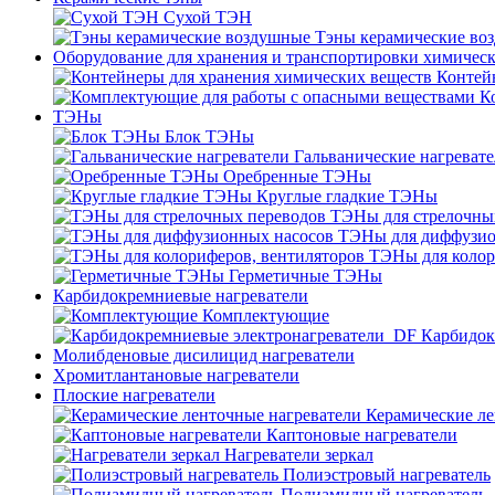
Сухой ТЭН
Тэны керамические во
Оборудование для хранения и транспортировки химичес
Контей
К
ТЭНы
Блок ТЭНы
Гальванические нагреват
Оребренные ТЭНы
Круглые гладкие ТЭНы
ТЭНы для стрелочны
ТЭНы для диффузио
ТЭНы для колор
Герметичные ТЭНы
Карбидокремниевые нагреватели
Комплектующие
Карбидок
Молибденовые дисилицид нагреватели
Хромитлантановые нагреватели
Плоские нагреватели
Керамические ле
Каптоновые нагреватели
Нагреватели зеркал
Полиэстровый нагреватель
Полиамидный нагреватель