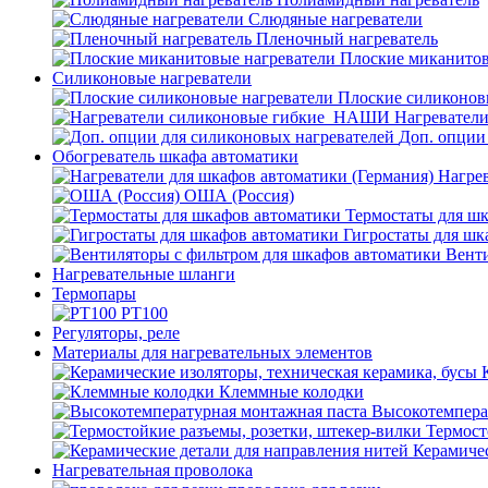
Слюдяные нагреватели
Пленочный нагреватель
Плоские миканитов
Силиконовые нагреватели
Плоские силиконов
Нагревател
Доп. опции
Обогреватель шкафа автоматики
Нагрев
ОША (Россия)
Термостаты для ш
Гигростаты для шк
Венти
Нагревательные шланги
Термопары
PT100
Регуляторы, реле
Материалы для нагревательных элементов
Клеммные колодки
Высокотемпера
Термост
Керамичес
Нагревательная проволока