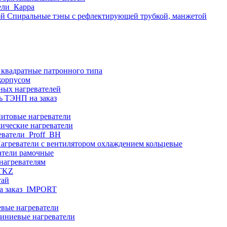
ели_Карра
Спиральные тэны с рефлектирующей трубкой, манжетой
 квадратные патронного типа
корпусом
ных нагревателей
ь ТЭНП на заказ
итовые нагреватели
ические нагреватели
еватели_Proff_BH
агреватели с вентилятором охлаждением кольцевые
атели рамочные
нагревателям
ITKZ
тай
а заказ_IMPORT
вые нагреватели
иниевые нагреватели