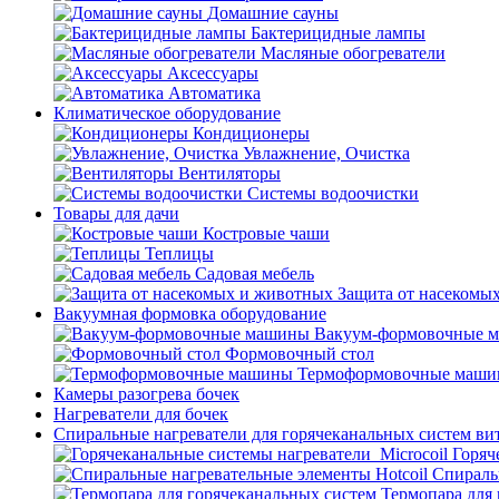
Домашние сауны
Бактерицидные лампы
Масляные обогреватели
Аксессуары
Автоматика
Климатическое оборудование
Кондиционеры
Увлажнение, Очистка
Вентиляторы
Системы водоочистки
Товары для дачи
Костровые чаши
Теплицы
Садовая мебель
Защита от насекомы
Вакуумная формовка оборудование
Вакуум-формовочные 
Формовочный стол
Термоформовочные маш
Камеры разогрева бочек
Нагреватели для бочек
Спиральные нагреватели для горячеканальных систем ви
Горяч
Спираль
Термопара для