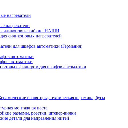
ые нагреватели
ые нагреватели
и силиконовые гибкие_НАШИ
 для силиконовых нагревателей
атели для шкафов автоматики (Германия)
кафов автоматики
афов автоматики
ляторы с фильтром для шкафов автоматики
Керамические изоляторы, техническая керамика, бусы
турная монтажная паста
ойкие разъемы, розетки, штекер-вилки
кие детали для направления нитей