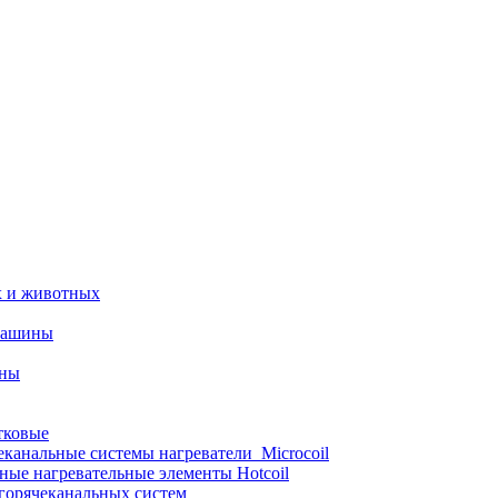
х и животных
машины
ины
тковые
еканальные системы нагреватели_Microcoil
ные нагревательные элементы Hotcoil
 горячеканальных систем