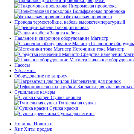
проволока для резки
Нихромовая проволока
Вольфрамовая проволока
фехралевая проволока
Провода термостойкие, кабель высокотемпературный
Греющий кабель
Защита кабеля
Паяльное и сварочное оборудование Магистр
Сварочное оборудов
Источники тока Магистр
Средства измерения Маг
Паяльное оборудован
Насосы
Уф-лампы
Оборудование по запросу
Нагреватели для поилок
Сушильные камеры
Сушка овощей
Туннельная сушка
Сушка краски
Сушка древесины
Новинка
Новинки
Хит
Хиты продаж