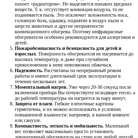
пахнет «радиатором». Не выделяется никаких вредных
веществ. Т. к. отсутствует конвекция воздуха, то не
поднимается пыль. Это исключит заложенность носа,
головную боль, одышку, поднятие в воздух пыли и
шерсти животных и другие неприятности
конвекционного обогрева. Поэтому инфракрасные
обогреватели особенно рекомендуются для аллергиков и
детей.
Пожаробезопасность и безопасность для детей и
взрослых
. Поверхность обогревателя не нагревается до
высоких температур, и даже при случайном
прикосновении к нему невозможно обжечься.
Надежность.
Рассчитаны на непрерывный режим
работы и имеют длительный срок эксплуатации в
течение нескольких лет.
Моментальный нагрев.
Уже через 20-30 секунд после
включения прибора Вы почувствуете исходящее тепло, а
до рабочей температуры он нагреется за пару минут.
Защита от влаги
. Гибкие пленочные картины
герметичны, и их можно использовать в условиях
повышенной влажности: например, в ванной комнате
или санузле.
Компактность, легкость и мобильность
. Маленький
вес позволяет максимально просто установить
декоративный обогреватель на стене или любой другой