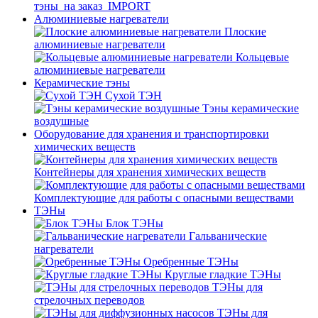
тэны_на заказ_IMPORT
Алюминиевые нагреватели
Плоские
алюминиевые нагреватели
Кольцевые
алюминиевые нагреватели
Керамические тэны
Сухой ТЭН
Тэны керамические
воздушные
Оборудование для хранения и транспортировки
химических веществ
Контейнеры для хранения химических веществ
Комплектующие для работы с опасными веществами
ТЭНы
Блок ТЭНы
Гальванические
нагреватели
Оребренные ТЭНы
Круглые гладкие ТЭНы
ТЭНы для
стрелочных переводов
ТЭНы для