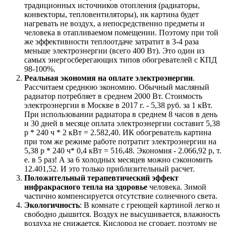
традиционных источников отопления (радиаторы,
конвекторы, тепловентиляторы), ик картина будет
нагревать не воздух, а непосредственно предметы и
человека в отапливаемом помещении. Поэтому при той
же эффективности теплоотдаче затратит в 3-4 раза
меньше электроэнергии (всего 400 Вт). Это один из
самых энергосберегающих типов обогревателей с КПД
98-100%.
Реальная экономия на оплате электроэнергии
.
Рассчитаем среднюю экономию. Обычный масляный
радиатор потребляет в среднем 2000 Вт. Стоимость
электроэнергии в Москве в 2017 г. - 5,38 руб. за 1 кВт.
При использовании радиатора в среднем 8 часов в день
и 30 дней в месяце оплата электроэнергии составит 5,38
р * 240 ч * 2 кВт = 2.582,40. ИК обогреватель картина
при том же режиме работе потратит электроэнергии на
5,38 р * 240 ч* 0,4 кВт = 516,48. Экономия - 2.066,92 р, т.
е. в 5 раз! А за 6 холодных месяцев можно сэкономить
12.401,52. И это только приблизительный расчет.
Положительный терапевтический эффект
инфракрасного тепла на здоровье
человека. Зимой
частично компенсируется отсутствие солнечного света.
Экологичность
: В комнате с греющей картиной легко и
свободно дышится. Воздух не высушивается, влажность
воздуха не снижается. Кислород не сгорает, поэтому не