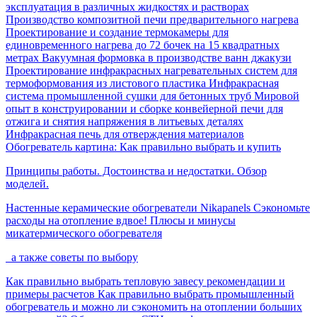
эксплуатация в различных жидкостях и растворах
Производство композитной печи предварительного нагрева
Проектирование и создание термокамеры для
единовременного нагрева до 72 бочек на 15 квадратных
метрах
Вакуумная формовка в производстве ванн джакузи
Проектирование инфракрасных нагревательных систем для
термоформования из листового пластика
Инфракрасная
система промышленной сушки для бетонных труб
Мировой
опыт в конструировании и сборке конвейерной печи для
отжига и снятия напряжения в литьевых деталях
Инфракрасная печь для отверждения материалов
Обогреватель картина: Как правильно выбрать и купить
Принципы работы. Достоинства и недостатки. Обзор
моделей.
Настенные керамические обогреватели Nikapanels
Сэкономьте
расходы на отопление вдвое!
Плюсы и минусы
микатермического обогревателя
а также советы по выбору
Как правильно выбрать тепловую завесу
рекомендации и
примеры расчетов
Как правильно выбрать промышленный
обогреватель
и можно ли сэкономить на отоплении больших