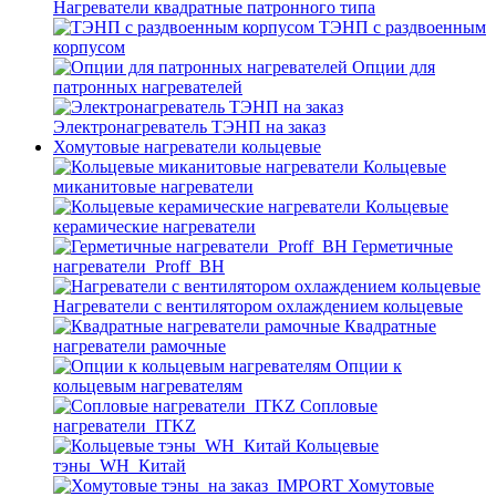
Нагреватели квадратные патронного типа
ТЭНП с раздвоенным
корпусом
Опции для
патронных нагревателей
Электронагреватель ТЭНП на заказ
Хомутовые нагреватели кольцевые
Кольцевые
миканитовые нагреватели
Кольцевые
керамические нагреватели
Герметичные
нагреватели_Proff_BH
Нагреватели с вентилятором охлаждением кольцевые
Квадратные
нагреватели рамочные
Опции к
кольцевым нагревателям
Cопловые
нагреватели_ITKZ
Кольцевые
тэны_WH_Китай
Хомутовые