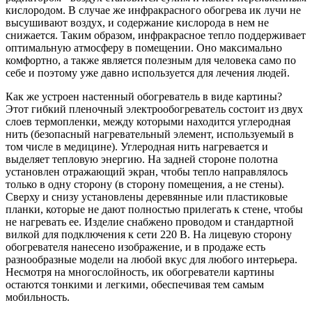
кислородом. В случае же инфракрасного обогрева ик лучи не
высушивают воздух, и содержание кислорода в нем не
снижается. Таким образом, инфракрасное тепло поддерживает
оптимальную атмосферу в помещении. Оно максимально
комфортно, а также является полезным для человека само по
себе и поэтому уже давно используется для лечения людей.
Как же устроен настенный обогреватель в виде картины?
Этот гибкий пленочный электрообогреватель состоит из двух
слоев термопленки, между которыми находится углеродная
нить (безопасный нагревательный элемент, используемый в
том числе в медицине). Углеродная нить нагревается и
выделяет тепловую энергию. На задней стороне полотна
установлен отражающий экран, чтобы тепло направлялось
только в одну сторону (в сторону помещения, а не стены).
Сверху и снизу установлены деревянные или пластиковые
планки, которые не дают полностью прилегать к стене, чтобы
не нагревать ее. Изделие снабжено проводом и стандартной
вилкой для подключения к сети 220 В. На лицевую сторону
обогревателя нанесено изображение, и в продаже есть
разнообразные модели на любой вкус для любого интерьера.
Несмотря на многослойность, ик обогреватели картины
остаются тонкими и легкими, обеспечивая тем самым
мобильность.