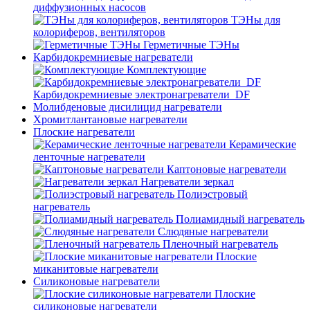
диффузионных насосов
ТЭНы для
колориферов, вентиляторов
Герметичные ТЭНы
Карбидокремниевые нагреватели
Комплектующие
Карбидокремниевые электронагреватели_DF
Молибденовые дисилицид нагреватели
Хромитлантановые нагреватели
Плоские нагреватели
Керамические
ленточные нагреватели
Каптоновые нагреватели
Нагреватели зеркал
Полиэстровый
нагреватель
Полиамидный нагреватель
Слюдяные нагреватели
Пленочный нагреватель
Плоские
миканитовые нагреватели
Силиконовые нагреватели
Плоские
силиконовые нагреватели