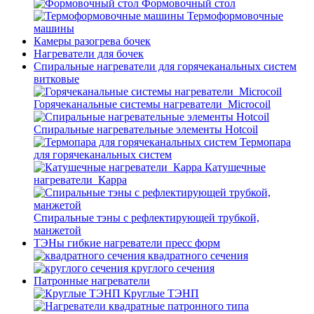
Формовочный стол
Термоформовочные
машины
Камеры разогрева бочек
Нагреватели для бочек
Спиральные нагреватели для горячеканальных систем
витковые
Горячеканальные системы нагреватели_Microcoil
Спиральные нагревательные элементы Hotcoil
Термопара
для горячеканальных систем
Катушечные
нагреватели_Карра
Спиральные тэны с рефлектирующей трубкой,
манжетой
ТЭНы гибкие нагреватели пресс форм
квадратного сечения
круглого сечения
Патронные нагреватели
Круглые ТЭНП