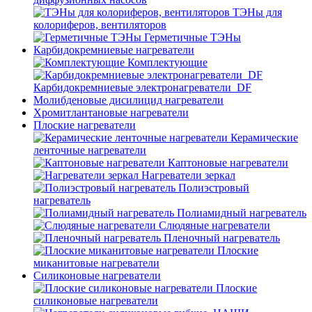
ТЭНы для
колориферов, вентиляторов
Герметичные ТЭНы
Карбидокремниевые нагреватели
Комплектующие
Карбидокремниевые электронагреватели_DF
Молибденовые дисилицид нагреватели
Хромитлантановые нагреватели
Плоские нагреватели
Керамические
ленточные нагреватели
Каптоновые нагреватели
Нагреватели зеркал
Полиэстровый
нагреватель
Полиамидный нагреватель
Слюдяные нагреватели
Пленочный нагреватель
Плоские
миканитовые нагреватели
Силиконовые нагреватели
Плоские
силиконовые нагреватели