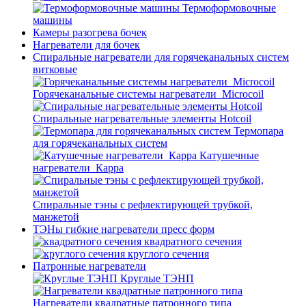
Термоформовочные
машины
Камеры разогрева бочек
Нагреватели для бочек
Спиральные нагреватели для горячеканальных систем
витковые
Горячеканальные системы нагреватели_Microcoil
Спиральные нагревательные элементы Hotcoil
Термопара
для горячеканальных систем
Катушечные
нагреватели_Карра
Спиральные тэны с рефлектирующей трубкой,
манжетой
ТЭНы гибкие нагреватели пресс форм
квадратного сечения
круглого сечения
Патронные нагреватели
Круглые ТЭНП
Нагреватели квадратные патронного типа