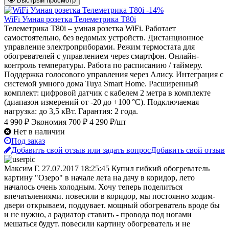
Быстрый просмотр
-14%
WiFi Умная розетка Телеметрика T80i
Телеметрика T80i – умная розетка WiFi. Работает
самостоятельно, без ведомых устройств. Дистанционное
управление электроприборами. Режим термостата для
обогревателей с управлением через смартфон. Онлайн-
контроль температуры. Работа по расписанию / таймеру.
Поддержка голосового управления через Алису. Интеграция с
системой умного дома Tuya Smart Home. Расширенный
комплект: цифровой датчик с кабелем 2 метра в комплекте
(диапазон измерений от -20 до +100 °C). Подключаемая
нагрузка: до 3,5 кВт. Гарантия: 2 года.
4 990 ₽
Экономия 700 ₽
4 290 ₽/шт
Нет в наличии
Под заказ
Добавить свой отзыв или задать вопрос
Добавить свой отзыв
Максим Г.
27.07.2017 18:25:45
Купил гибкий обогреватель
картину "Озеро" в начале лета на дачу в коридор, лето
началось очень холодным. Хочу теперь поделиться
впечатьлениями. повесили в коридор, мы постоянно ходим-
двери открываем, поддувает. мощный обогреватель вроде бы
и не нужно, а радиатор ставить - провода под ногами
мешаться будут. повесили картину обогреватель и не