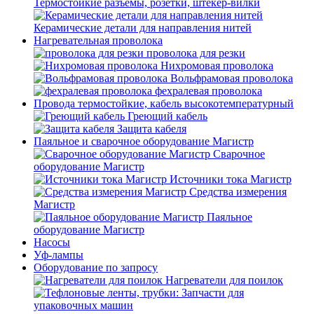
Термостойкие разъемы, розетки, штекер-вилки
Керамические детали для направления нитей
Нагревательная проволока
проволока для резки
Нихромовая проволока
Вольфрамовая проволока
фехралевая проволока
Провода термостойкие, кабель высокотемпературный
Греющий кабель
Защита кабеля
Паяльное и сварочное оборудование Магистр
Сварочное
оборудование Магистр
Источники тока Магистр
Средства измерения
Магистр
Паяльное
оборудование Магистр
Насосы
Уф-лампы
Оборудование по запросу
Нагреватели для поилок