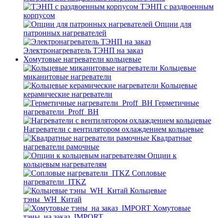
ТЭНП с раздвоенным
корпусом
Опции для
патронных нагревателей
Электронагреватель ТЭНП на заказ
Хомутовые нагреватели кольцевые
Кольцевые
миканитовые нагреватели
Кольцевые
керамические нагреватели
Герметичные
нагреватели_Proff_BH
Нагреватели с вентилятором охлаждением кольцевые
Квадратные
нагреватели рамочные
Опции к
кольцевым нагревателям
Cопловые
нагреватели_ITKZ
Кольцевые
тэны_WH_Китай
Хомутовые
тэны_на заказ_IMPORT