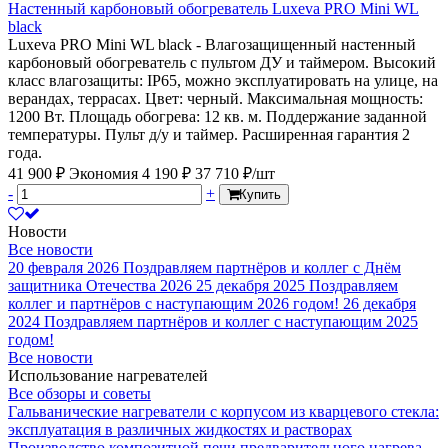
Настенный карбоновый обогреватель Luxeva PRO Mini WL
black
Luxeva PRO Mini WL black - Влагозащищенный настенный
карбоновый обогреватель с пультом ДУ и таймером. Высокий
класс влагозащиты: IP65, можно эксплуатировать на улице, на
верандах, террасах. Цвет: черный. Максимальная мощность:
1200 Вт. Площадь обогрева: 12 кв. м. Поддержание заданной
температуры. Пульт д/у и таймер. Расширенная гарантия 2
года.
41 900 ₽
Экономия 4 190 ₽
37 710 ₽/шт
-
+
Купить
Новости
Все новости
20 февраля 2026
Поздравляем партнёров и коллег с Днём
защитника Отечества 2026
25 декабря 2025
Поздравляем
коллег и партнёров с наступающим 2026 годом!
26 декабря
2024
Поздравляем партнёров и коллег с наступающим 2025
годом!
Все новости
Использование нагревателей
Все обзоры и советы
Гальванические нагреватели с корпусом из кварцевого стекла:
эксплуатация в различных жидкостях и растворах
Производство композитной печи предварительного нагрева