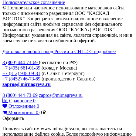
Пользовательское соглашение
© Полное или частичное использование материалов сайта
только с письменного разрешения ООО "КАСКАД
ВОСТОК". Запрещается автоматизированное извлечение
информации сайта любыми сервисами без официального
письменного разрешения ООО "КАСКАД ВОСТОК".
Информация, указанная на сайте, является справочной, и ни в
коем случае не является публичной офертой.
Доставка в любой город России и СНГ-->> подробнее
8 (800)
444-73-69
(бесплатно по РФ)
+7 (495)
661-01-39
(склад г. Москва)
+7 (812)
938-09-31
(г. Санкт-Петербург)
+7 (8452)
46-73-69
(производство г. Саратов)
zapros@mirnagreva.ru
8 (800) 444-73-69
zapros@mirnagreva.ru
Сравнение
0
Отложенные
0
Моя корзина
0
0
₽
Оформить
Пользуясь сайтом www.mirnagreva.ru, вы соглашаетесь на
использование файлов cookie. Более подробную информацию