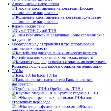
Алюминиевые нагреватели
Плоские
алюминиевые нагреватели
Кольцевые
алюминиевые нагреватели
Керамические тэны
Сухой ТЭН
Тэны керамические
воздушные
Оборудование для хранения и транспортировки
химических веществ
Контейнеры для хранения химических веществ
Комплектующие для работы с опасными веществами
ТЭНы
Блок ТЭНы
Гальванические
нагреватели
Оребренные ТЭНы
Круглые гладкие ТЭНы
ТЭНы для
стрелочных переводов
ТЭНы для
диффузионных насосов