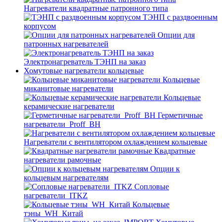
Нагреватели квадратные патронного типа
ТЭНП с раздвоенным
корпусом
Опции для
патронных нагревателей
Электронагреватель ТЭНП на заказ
Хомутовые нагреватели кольцевые
Кольцевые
миканитовые нагреватели
Кольцевые
керамические нагреватели
Герметичные
нагреватели_Proff_BH
Нагреватели с вентилятором охлаждением кольцевые
Квадратные
нагреватели рамочные
Опции к
кольцевым нагревателям
Cопловые
нагреватели_ITKZ
Кольцевые
тэны_WH_Китай