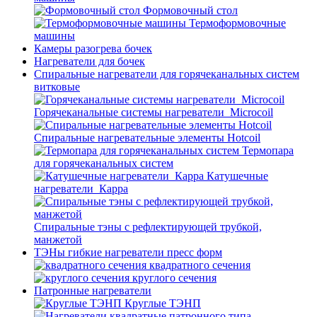
Формовочный стол
Термоформовочные
машины
Камеры разогрева бочек
Нагреватели для бочек
Спиральные нагреватели для горячеканальных систем
витковые
Горячеканальные системы нагреватели_Microcoil
Спиральные нагревательные элементы Hotcoil
Термопара
для горячеканальных систем
Катушечные
нагреватели_Карра
Спиральные тэны с рефлектирующей трубкой,
манжетой
ТЭНы гибкие нагреватели пресс форм
квадратного сечения
круглого сечения
Патронные нагреватели
Круглые ТЭНП