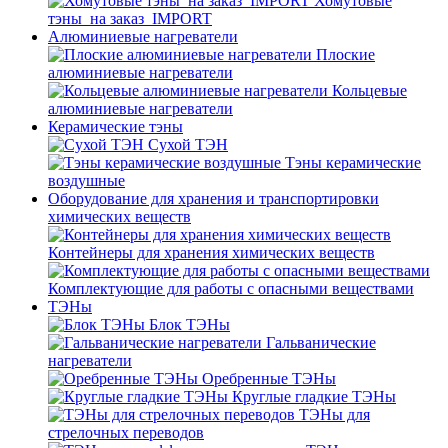
Хомутовые
тэны_на заказ_IMPORT
Алюминиевые нагреватели
Плоские
алюминиевые нагреватели
Кольцевые
алюминиевые нагреватели
Керамические тэны
Сухой ТЭН
Тэны керамические
воздушные
Оборудование для хранения и транспортировки
химических веществ
Контейнеры для хранения химических веществ
Комплектующие для работы с опасными веществами
ТЭНы
Блок ТЭНы
Гальванические
нагреватели
Оребренные ТЭНы
Круглые гладкие ТЭНы
ТЭНы для
стрелочных переводов