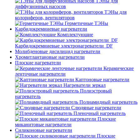
ТЭНы для
диффузионных насосов
ТЭНы для
колориферов, вентиляторов
Герметичные ТЭНы
Карбидокремниевые нагреватели
Комплектующие
Карбидокремниевые электронагреватели_DF
Молибденовые дисилицид нагреватели
Хромитлантановые нагреватели
Плоские нагреватели
Керамические
ленточные нагреватели
Каптоновые нагреватели
Нагреватели зеркал
Полиэстровый
нагреватель
Полиамидный нагреватель
Слюдяные нагреватели
Пленочный нагреватель
Плоские
миканитовые нагреватели
Силиконовые нагреватели
Плоские