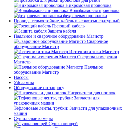
проволока для резки
Нихромовая проволока
Вольфрамовая проволока
фехралевая проволока
Провода термостойкие, кабель высокотемпературный
Греющий кабель
Защита кабеля
Паяльное и сварочное оборудование Магистр
Сварочное
оборудование Магистр
Источники тока Магистр
Средства измерения
Магистр
Паяльное
оборудование Магистр
Насосы
Уф-лампы
Оборудование по запросу
Нагреватели для поилок
Тефлоновые ленты, трубки: Запчасти для упаковочных
машин
Сушильные камеры
Сушка овощей