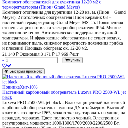
Комплект обогревателей для курятника 12-20 м2 с
терморегулятором (Пион+Grand Meyer)
Комплект отопления для курятника 12-20 кв. м. (Пион + Grand
Meyer): 2 потолочных обогревателя Пион Керамик 08 +
настенный терморегулятор Grand Meyer MST-5. Повышенная
степень защиты от влаги электрообогревателя: IP54. Мягкое
экологичное тепло. Автоматическое поддержание нужной
температуры. Инфракрасные обогреватели не сушат воздух,
не поднимают пыль, снижают вероятность появления грибка
и плесени! Площадь обогрева: ок. 12-20 м2.
21 140 ₽
Экономия 3 171 ₽
17 969 ₽/шт
-
+
Купить
Быстрый просмотр
Новинка
Хит
-10%
Настенный карбоновый обогреватель Luxeva PRO 2500-WL jet
black
Luxeva PRO 2500-WL jet black - Влагозащищенный настенный
карбоновый обогреватель с пультом ДУ и таймером. Высокий
класс влагозащиты: IP65, можно эксплуатировать на улице, на
верандах, террасах. Цвет: полностью черный. Электронная
регулировака мощности: 1000/1300/1700/2000/2200/2500 Вт.