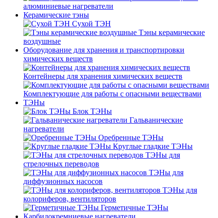
алюминиевые нагреватели
Керамические тэны
Сухой ТЭН
Тэны керамические
воздушные
Оборудование для хранения и транспортировки
химических веществ
Контейнеры для хранения химических веществ
Комплектующие для работы с опасными веществами
ТЭНы
Блок ТЭНы
Гальванические
нагреватели
Оребренные ТЭНы
Круглые гладкие ТЭНы
ТЭНы для
стрелочных переводов
ТЭНы для
диффузионных насосов
ТЭНы для
колориферов, вентиляторов
Герметичные ТЭНы
Карбидокремниевые нагреватели