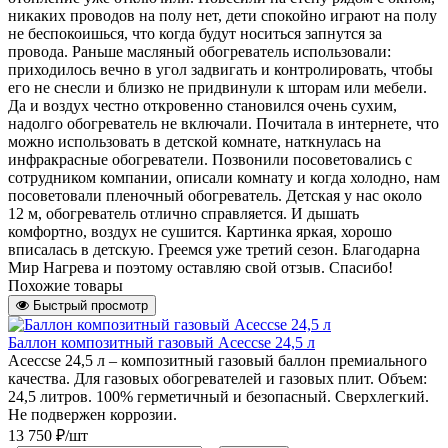
никаких проводов на полу нет, дети спокойно играют на полу
не беспокоишься, что когда будут носиться запнутся за
провода. Раньше масляный обогреватель использовали:
приходилось вечно в угол задвигать и контролировать, чтобы
его не снесли и близко не придвинули к шторам или мебели.
Да и воздух честно откровенно становился очень сухим,
надолго обогреватель не включали. Почитала в интернете, что
можно использовать в детской комнате, наткнулась на
инфракрасные обогреватели. Позвонили посоветовались с
сотрудником компании, описали комнату и когда холодно, нам
посоветовали пленочный обогреватель. Детская у нас около
12 м, обогреватель отлично справляется. И дышать
комфортно, воздух не сушится. Картинка яркая, хорошо
вписалась в детскую. Греемся уже третий сезон. Благодарна
Мир Нагрева и поэтому оставляю свой отзыв. Спасибо!
Похожие товары
Быстрый просмотр
Баллон композитный газовый Aceccse 24,5 л
Aceccse 24,5 л – композитный газовый баллон премиального
качества. Для газовых обогревателей и газовых плит. Объем:
24,5 литров. 100% герметичный и безопасный. Сверхлегкий.
Не подвержен коррозии.
13 750 ₽/шт