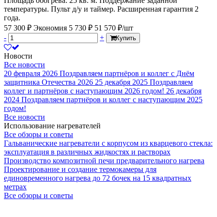
Площадь обогрева: 25 кв. м. Поддержание заданной
температуры. Пульт д/у и таймер. Расширенная гарантия 2
года.
57 300 ₽
Экономия 5 730 ₽
51 570 ₽/шт
-
+
Купить
Новости
Все новости
20 февраля 2026
Поздравляем партнёров и коллег с Днём
защитника Отечества 2026
25 декабря 2025
Поздравляем
коллег и партнёров с наступающим 2026 годом!
26 декабря
2024
Поздравляем партнёров и коллег с наступающим 2025
годом!
Все новости
Использование нагревателей
Все обзоры и советы
Гальванические нагреватели с корпусом из кварцевого стекла:
эксплуатация в различных жидкостях и растворах
Производство композитной печи предварительного нагрева
Проектирование и создание термокамеры для
единовременного нагрева до 72 бочек на 15 квадратных
метрах
Все обзоры и советы