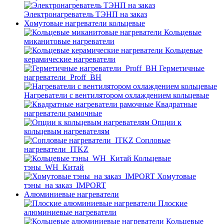
Электронагреватель ТЭНП на заказ
Хомутовые нагреватели кольцевые
Кольцевые
миканитовые нагреватели
Кольцевые
керамические нагреватели
Герметичные
нагреватели_Proff_BH
Нагреватели с вентилятором охлаждением кольцевые
Квадратные
нагреватели рамочные
Опции к
кольцевым нагревателям
Cопловые
нагреватели_ITKZ
Кольцевые
тэны_WH_Китай
Хомутовые
тэны_на заказ_IMPORT
Алюминиевые нагреватели
Плоские
алюминиевые нагреватели
Кольцевые