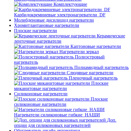
Комплектующие
Карбидокремниевые электронагреватели_DF
Молибденовые дисилицид нагреватели
Хромитлантановые нагреватели
Плоские нагреватели
Керамические
ленточные нагреватели
Каптоновые нагреватели
Нагреватели зеркал
Полиэстровый
нагреватель
Полиамидный нагреватель
Слюдяные нагреватели
Пленочный нагреватель
Плоские
миканитовые нагреватели
Силиконовые нагреватели
Плоские
силиконовые нагреватели
Нагреватели силиконовые гибкие_НАШИ
Доп.
опции для силиконовых нагревателей
Обогреватель шкафа автоматики