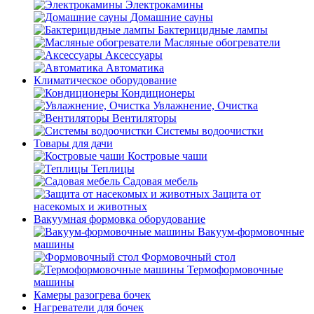
Электрокамины
Домашние сауны
Бактерицидные лампы
Масляные обогреватели
Аксессуары
Автоматика
Климатическое оборудование
Кондиционеры
Увлажнение, Очистка
Вентиляторы
Системы водоочистки
Товары для дачи
Костровые чаши
Теплицы
Садовая мебель
Защита от
насекомых и животных
Вакуумная формовка оборудование
Вакуум-формовочные
машины
Формовочный стол
Термоформовочные
машины
Камеры разогрева бочек
Нагреватели для бочек