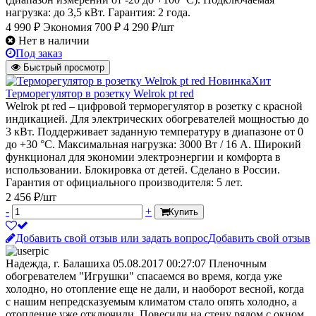
нагрузка: до 3,5 кВт. Гарантия: 2 года.
4 990 ₽
Экономия 700 ₽
4 290 ₽/шт
Нет в наличии
Под заказ
Быстрый просмотр
Новинка
Хит
Терморегулятор в розетку Welrok pt red
Welrok pt red – цифровой терморегулятор в розетку с красной
индикацией. Для электрических обогревателей мощностью до
3 кВт. Поддерживает заданную температуру в диапазоне от 0
до +30 °С. Максимальная нагрузка: 3000 Вт / 16 А. Широкий
функционал для экономии электроэнергии и комфорта в
использовании. Блокировка от детей. Сделано в России.
Гарантия от официального производителя: 5 лет.
2 456 ₽/шт
-
+
Купить
Добавить свой отзыв или задать вопрос
Добавить свой отзыв
Надежда, г. Балашиха
05.08.2017 00:27:07
Пленочным
обогревателем "Игрушки" спасаемся во время, когда уже
холодно, но отопление еще не дали, и наоборот весной, когда
с нашим непредсказуемым климатом стало опять холодно, а
отопление уже отключили. Повесили на стену рядом с окном,