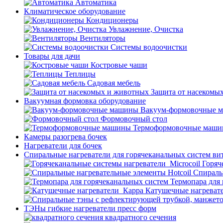
Автоматика
Климатическое оборудование
Кондиционеры
Увлажнение, Очистка
Вентиляторы
Системы водоочистки
Товары для дачи
Костровые чаши
Теплицы
Садовая мебель
Защита от насекомы
Вакуумная формовка оборудование
Вакуум-формовочные 
Формовочный стол
Термоформовочные маш
Камеры разогрева бочек
Нагреватели для бочек
Спиральные нагреватели для горячеканальных систем ви
Горяч
Спираль
Термопара для
Катушечные нагреват
ТЭНы гибкие нагреватели пресс форм
квадратного сечения