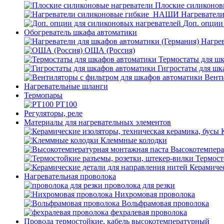
Плоские силиконов
Нагревател
Доп. опции
Обогреватель шкафа автоматики
Нагрев
ОША (Россия)
Термостаты для ш
Гигростаты для шк
Венти
Нагревательные шланги
Термопары
PT100
Регуляторы, реле
Материалы для нагревательных элементов
Клеммные колодки
Высокотемпера
Термост
Керамичес
Нагревательная проволока
проволока для резки
Нихромовая проволока
Вольфрамовая проволока
фехралевая проволока
Провода термостойкие, кабель высокотемпературный