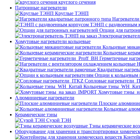
круглого сечения
Патронные нагреватели
Круглые ТЭНП
Нагреватели
ТЭНП с раздвоенным 
Опции для патрон
Электронагревател
Хомутовые нагреватели кольцевые
Кольцевые микан
Кольцевые керам
Герметичные нагр
Н
Квадратные нагрев
Опции к кольцевым 
Cопловые нагреватели_
Кольцевые тэны_WH_Ки
Хомутовые тэны_н
Алюминиевые нагреватели
Плоские алюминие
Кольцевые алюм
Керамические тэны
Сухой ТЭН
Тэны керамические во
Оборудование для хранения и транспортировки химичес
Контей