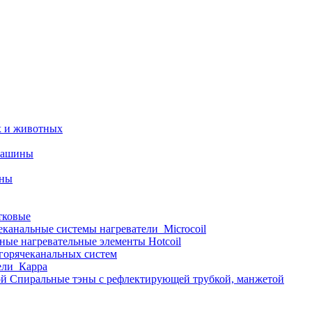
х и животных
машины
ины
тковые
еканальные системы нагреватели_Microcoil
ные нагревательные элементы Hotcoil
 горячеканальных систем
ели_Карра
Спиральные тэны с рефлектирующей трубкой, манжетой