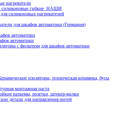
ые нагреватели
и силиконовые гибкие_НАШИ
 для силиконовых нагревателей
атели для шкафов автоматики (Германия)
кафов автоматики
афов автоматики
ляторы с фильтром для шкафов автоматики
Керамические изоляторы, техническая керамика, бусы
турная монтажная паста
ойкие разъемы, розетки, штекер-вилки
кие детали для направления нитей