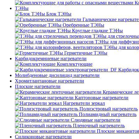
К
ТЭНы
Блок ТЭНы
Гальванические нагреват
Оребренные ТЭНы
Круглые гладкие ТЭНы
ТЭНы для стрелочны
ТЭНы для диффузио
ТЭНы для колор
Герметичные ТЭНы
Карбидокремниевые нагреватели
Комплектующие
Карбидок
Молибденовые дисилицид нагреватели
Хромитлантановые нагреватели
Плоские нагреватели
Керамические ле
Каптоновые нагреватели
Нагреватели зеркал
Полиэстровый нагреватель
Полиамидный нагреватель
Слюдяные нагреватели
Пленочный нагреватель
Плоские миканитов
Силиконовые нагреватели