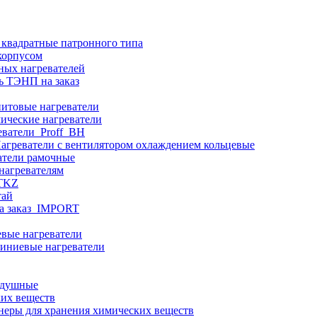
 квадратные патронного типа
корпусом
ных нагревателей
ь ТЭНП на заказ
итовые нагреватели
ические нагреватели
еватели_Proff_BH
агреватели с вентилятором охлаждением кольцевые
атели рамочные
нагревателям
ITKZ
тай
а заказ_IMPORT
вые нагреватели
иниевые нагреватели
здушные
ких веществ
неры для хранения химических веществ