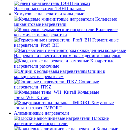
Электронагреватель ТЭНП на заказ
Хомутовые нагреватели кольцевые
Кольцевые
миканитовые нагреватели
Кольцевые
керамические нагреватели
Герметичные
нагреватели_Proff_BH
Нагреватели с вентилятором охлаждением кольцевые
Квадратные
нагреватели рамочные
Опции к
кольцевым нагревателям
Cопловые
нагреватели_ITKZ
Кольцевые
тэны_WH_Китай
Хомутовые
тэны_на заказ_IMPORT
Алюминиевые нагреватели
Плоские
алюминиевые нагреватели
Кольцевые