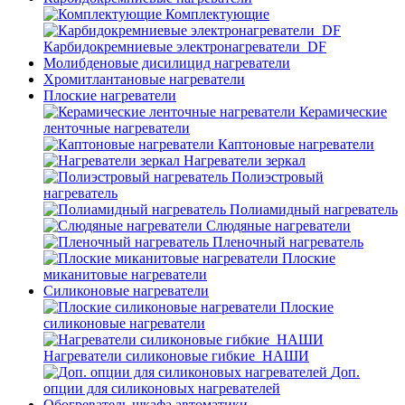
Комплектующие
Карбидокремниевые электронагреватели_DF
Молибденовые дисилицид нагреватели
Хромитлантановые нагреватели
Плоские нагреватели
Керамические
ленточные нагреватели
Каптоновые нагреватели
Нагреватели зеркал
Полиэстровый
нагреватель
Полиамидный нагреватель
Слюдяные нагреватели
Пленочный нагреватель
Плоские
миканитовые нагреватели
Силиконовые нагреватели
Плоские
силиконовые нагреватели
Нагреватели силиконовые гибкие_НАШИ
Доп.
опции для силиконовых нагревателей
Обогреватель шкафа автоматики