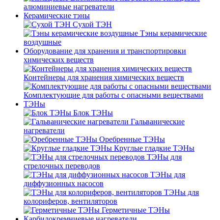
алюминиевые нагреватели
Керамические тэны
Сухой ТЭН
Тэны керамические
воздушные
Оборудование для хранения и транспортировки
химических веществ
Контейнеры для хранения химических веществ
Комплектующие для работы с опасными веществами
ТЭНы
Блок ТЭНы
Гальванические
нагреватели
Оребренные ТЭНы
Круглые гладкие ТЭНы
ТЭНы для
стрелочных переводов
ТЭНы для
диффузионных насосов
ТЭНы для
колориферов, вентиляторов
Герметичные ТЭНы
Карбидокремниевые нагреватели