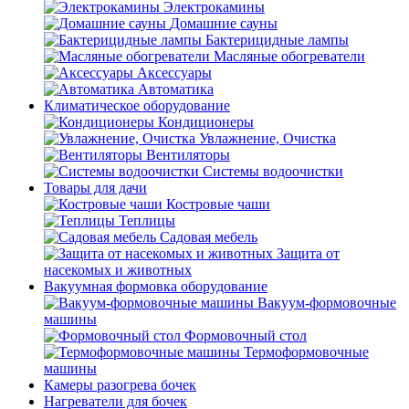
Электрокамины
Домашние сауны
Бактерицидные лампы
Масляные обогреватели
Аксессуары
Автоматика
Климатическое оборудование
Кондиционеры
Увлажнение, Очистка
Вентиляторы
Системы водоочистки
Товары для дачи
Костровые чаши
Теплицы
Садовая мебель
Защита от
насекомых и животных
Вакуумная формовка оборудование
Вакуум-формовочные
машины
Формовочный стол
Термоформовочные
машины
Камеры разогрева бочек
Нагреватели для бочек