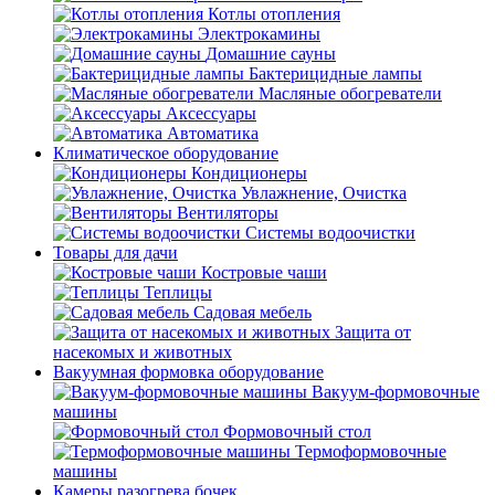
Котлы отопления
Электрокамины
Домашние сауны
Бактерицидные лампы
Масляные обогреватели
Аксессуары
Автоматика
Климатическое оборудование
Кондиционеры
Увлажнение, Очистка
Вентиляторы
Системы водоочистки
Товары для дачи
Костровые чаши
Теплицы
Садовая мебель
Защита от
насекомых и животных
Вакуумная формовка оборудование
Вакуум-формовочные
машины
Формовочный стол
Термоформовочные
машины
Камеры разогрева бочек