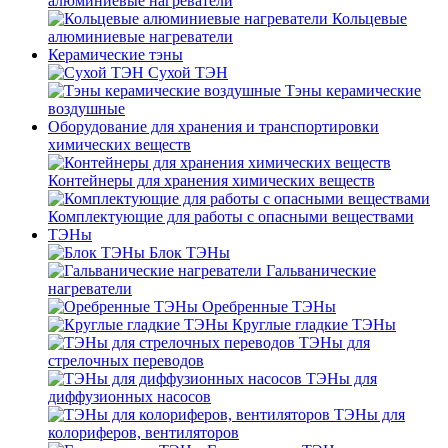
алюминиевые нагреватели
Кольцевые
алюминиевые нагреватели
Керамические тэны
Сухой ТЭН
Тэны керамические
воздушные
Оборудование для хранения и транспортировки
химических веществ
Контейнеры для хранения химических веществ
Комплектующие для работы с опасными веществами
ТЭНы
Блок ТЭНы
Гальванические
нагреватели
Оребренные ТЭНы
Круглые гладкие ТЭНы
ТЭНы для
стрелочных переводов
ТЭНы для
диффузионных насосов
ТЭНы для
колориферов, вентиляторов