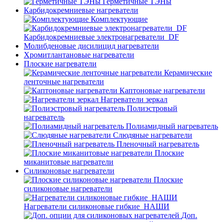
Герметичные ТЭНы
Карбидокремниевые нагреватели
Комплектующие
Карбидокремниевые электронагреватели_DF
Молибденовые дисилицид нагреватели
Хромитлантановые нагреватели
Плоские нагреватели
Керамические
ленточные нагреватели
Каптоновые нагреватели
Нагреватели зеркал
Полиэстровый
нагреватель
Полиамидный нагреватель
Слюдяные нагреватели
Пленочный нагреватель
Плоские
миканитовые нагреватели
Силиконовые нагреватели
Плоские
силиконовые нагреватели
Нагреватели силиконовые гибкие_НАШИ
Доп.